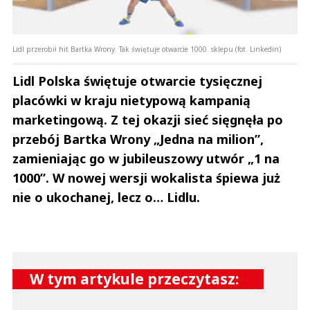
nam dyktować warunków. To Polska przeznaczyła setki miliardów na
pomoc obywatelom ukraińskim i na pomoc wojskową. Jest chyba
oczywiste, że nie pozwolimy zalać się produktami ukraińskimi i musimy
zadbać o swoją gospodarkę w pierwszej kolejności. Ale oczywiście
Lidl przerobił hit Bartka Wrony. Tak świętuje otwarcie 1000. sklepu (fot. Linkedin)
rozumiem też, w pewnym stopniu, oburzenie Ukraińców i dlatego tak jak
mówię - zablokować, zakończyć tę farsę z importem/eksportem i spokój.
Niech każdy pilnuje swego i robi interesy na własnym podwórku.
Lidl Polska świętuje otwarcie tysięcznej
Czytaj całość
placówki w kraju nietypową kampanią
Nickt
Odpowiedz
marketingową. Z tej okazji sieć sięgnęła po
1
przebój Bartka Wrony „Jedna na milion”,
0
zamieniając go w jubileuszowy utwór „1 na
1000”. W nowej wersji wokalista śpiewa już
Nie znaleziono komentarzy
Zostaw swoje komentarze
nie o ukochanej, lecz o… Lidlu.
Imię (Wymagane)
Anuluj
W tym artykule przeczytasz:
Prześlij komentarz