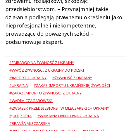
zdrowemu rozsądkowi, szkodząc
przedsiębiorstwom. – Przynajmniej takie
działania podlegają prawnemu określeniu jako
nieprofesjonalne i niekompetentne,
prowadzące do poważnych szkód –
podsumowuje ekspert.
#EMBARGO NA ŻYWNOŚĆ Z UKRAINY
#WWÓZ ŻYWNOŚCI Z UKRAINY DO POLSKI
#IMPORT Z UKRAINY
#ŻYWNOŚĆ Z UKRAINY
#UKRAINA
#ZAKAZ IMPORTU UKRAIŃSKIEJ ŻYWNOŚCI
#ZAKAZ IMPORTU ŻYWNOŚCI Z UKRAINY
#WADIM CZAGAROWSKI
#ZWIĄZEK PRZEDSIĘBIORSTW MLECZARSKICH UKRAINY
#JULIJ ZORIA
#WYMIANA HANDLOWA Z UKRAINĄ
#BRANŻA MLECZARSKA