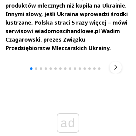
produktów mlecznych niż kupiła na Ukrainie.
Innymi słowy, jeśli Ukraina wprowadzi środki
lustrzane, Polska straci 5 razy więcej – mówi
serwisowi wiadomoscihandlowe.pl Wadim
Czagarowski, prezes Związku
Przedsiębiorstw Mleczarskich Ukrainy.
Andrzej i Marta Sterniccy
Marta i 
▶
ad