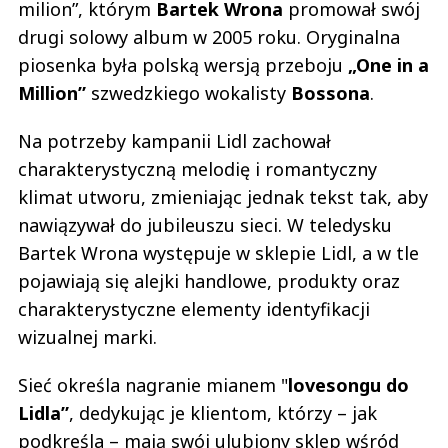
milion”, którym
Bartek Wrona
promował swój
drugi solowy album w 2005 roku. Oryginalna
piosenka była polską wersją przeboju
„One in a
Million”
szwedzkiego wokalisty
Bossona
.
Na potrzeby kampanii Lidl zachował
charakterystyczną melodię i romantyczny
klimat utworu, zmieniając jednak tekst tak, aby
nawiązywał do jubileuszu sieci. W teledysku
Bartek Wrona występuje w sklepie Lidl, a w tle
pojawiają się alejki handlowe, produkty oraz
charakterystyczne elementy identyfikacji
wizualnej marki.
Sieć określa nagranie mianem "
lovesongu do
Lidla”
, dedykując je klientom, którzy – jak
podkreśla – mają swój ulubiony sklep wśród