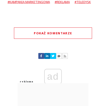
#KAMPANIA MARKETINGOWA
#REKLAMA
#TELEDYSK
POKAŻ KOMENTARZE
Komentarze (
0
)
Nie znaleziono komentarzy
Zostaw swoje komentarze
Imię (Wymagane)
ad
Anuluj
Prześlij komentarz