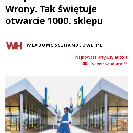
Wrony. Tak świętuje
Polak
Odpowiedz
otwarcie 1000. sklepu
1
0
WIADOMOSCIHANDLOWE.PL
Najnowsze artykuły autora
Napisz wiadomość
Nickt
21.04.2023 / 17:48
This comment was minimized by the moderator on the site
Niech blokują. Natychmiast. Wreszcie wiadomo gdzie podziewają się
polskie produkty nabiałowe i czemu ceny w Polsce odleciały w kosmos. Po
prostu Ukraina wszystko bierze, to trochę jak w czasach ZSRR gdy u nas
nic nie było bo wszystko szło do...
Niech blokują. Natychmiast. Wreszcie wiadomo gdzie podziewają się
polskie produkty nabiałowe i czemu ceny w Polsce odleciały w kosmos. Po
prostu Ukraina wszystko bierze, to trochę jak w czasach ZSRR gdy u nas
nic nie było bo wszystko szło do ruskich. W efekcie firmy w Polsce
sprzedają byle co za ciężkie pieniądze bo w nosie mają polski rynek.
Ukraina z drugiej strony niech się cieszy, że dostaje, bo skąd wezmą w
dobrej cenie żywność jak nie z Polski? I powinni zrozumieć, że nie mogą