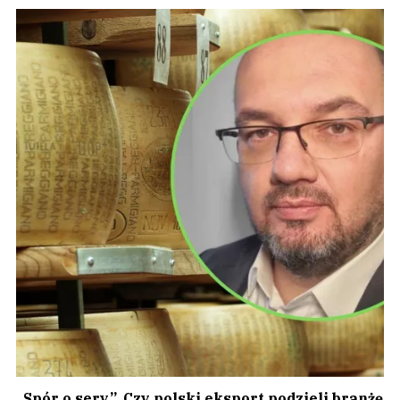
„Spór o sery”. Czy polski eksport podzieli branżę