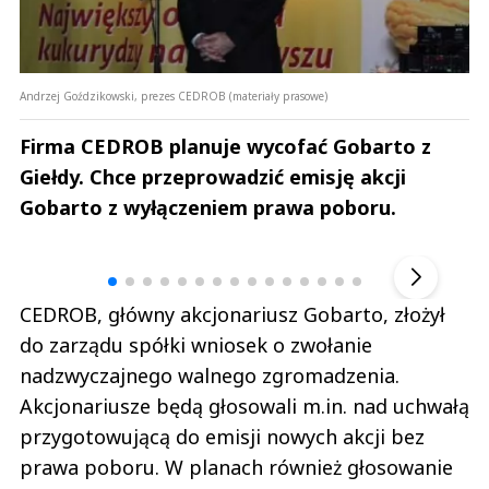
Andrzej Goździkowski, prezes CEDROB (materiały prasowe)
Firma CEDROB planuje wycofać Gobarto z
Giełdy. Chce przeprowadzić emisję akcji
Gobarto z wyłączeniem prawa poboru.
Andrzej i Marta Sterniccy
Marta i 
▶
CEDROB, główny akcjonariusz Gobarto, złożył
do zarządu spółki wniosek o zwołanie
nadzwyczajnego walnego zgromadzenia.
Akcjonariusze będą głosowali m.in. nad uchwałą
przygotowującą do emisji nowych akcji bez
prawa poboru. W planach również głosowanie