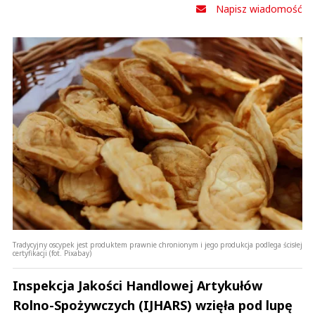
Napisz wiadomość
Tradycyjny oscypek jest produktem prawnie chronionym i jego produkcja podlega ścisłej
certyfikacji (fot. Pixabay)
Inspekcja Jakości Handlowej Artykułów
Rolno-Spożywczych (IJHARS) wzięła pod lupę