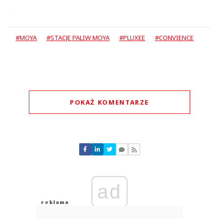
#MOYA
#STACJE PALIW MOYA
#PLUXEE
#CONVIENCE
POKAŻ KOMENTARZE
Komentarze (
0
)
Nie znaleziono komentarzy
Zostaw swoje komentarze
Imię (Wymagane)
ad
Anuluj
Prześlij komentarz