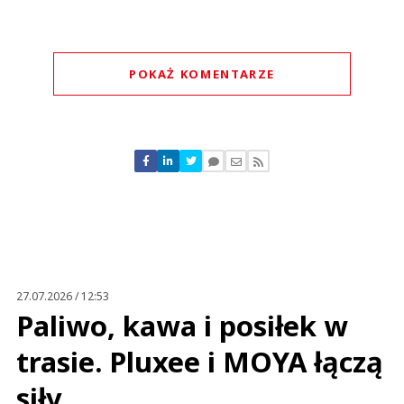
POKAŻ KOMENTARZE
Komentarze (
0
)
Nie znaleziono komentarzy
Zostaw swoje komentarze
Imię (Wymagane)
Anuluj
Prześlij komentarz
27.07.2026 / 12:53
Paliwo, kawa i posiłek w
trasie. Pluxee i MOYA łączą
siły