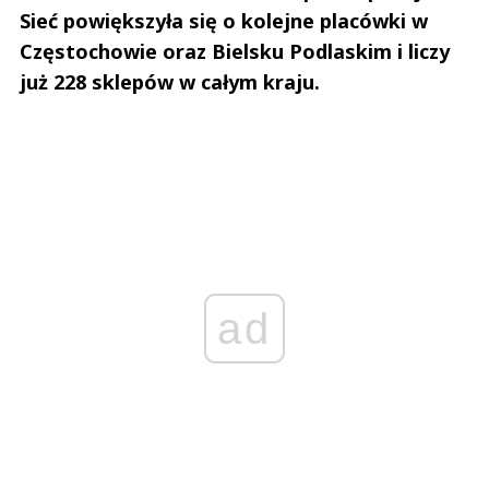
już 228 sklepów w całym kraju.
ad
228 sklepów w całej Polsce. Wschód i
Południe na celowniku ekspansji