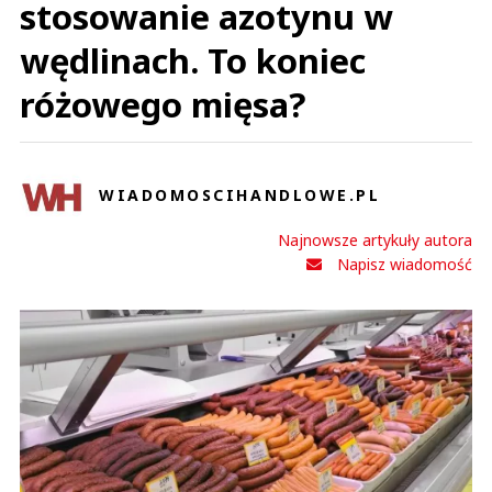
stosowanie azotynu w
wędlinach. To koniec
różowego mięsa?
WIADOMOSCIHANDLOWE.PL
Najnowsze artykuły autora
Napisz wiadomość