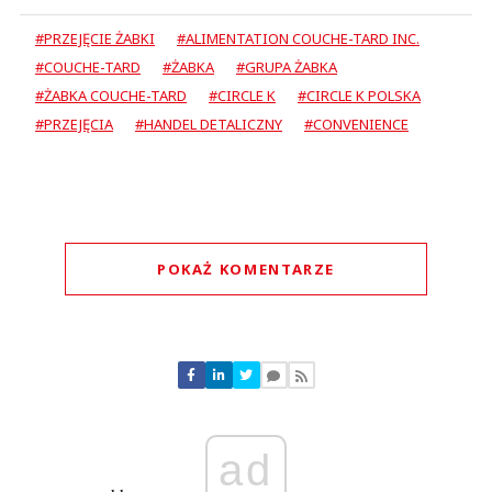
#ŻABKA COUCHE-TARD
#CIRCLE K
#CIRCLE K POLSKA
#PRZEJĘCIA
#HANDEL DETALICZNY
#CONVENIENCE
POKAŻ KOMENTARZE
Komentarze (
0
)
Nie znaleziono komentarzy
Zostaw swoje komentarze
Imię (Wymagane)
ad
Anuluj
Prześlij komentarz