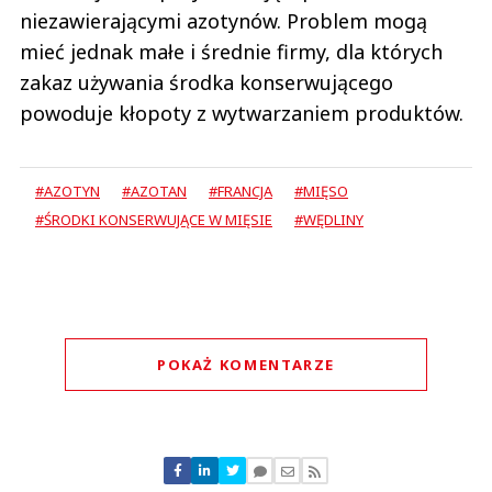
niezawierającymi azotynów. Problem mogą
mieć jednak małe i średnie firmy, dla których
zakaz używania środka konserwującego
powoduje kłopoty z wytwarzaniem produktów.
#AZOTYN
#AZOTAN
#FRANCJA
#MIĘSO
#ŚRODKI KONSERWUJĄCE W MIĘSIE
#WĘDLINY
POKAŻ KOMENTARZE
Komentarze (
0
)
Nie znaleziono komentarzy
Zostaw swoje komentarze