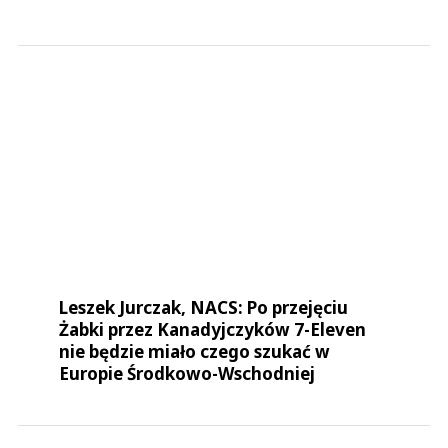
Leszek Jurczak, NACS: Po przejęciu
Żabki przez Kanadyjczyków 7-Eleven
nie będzie miało czego szukać w
Europie Środkowo-Wschodniej
#PRZEJĘCIE ŻABKI
#ALIMENTATION COUCHE-TARD INC.
#COUCHE-TARD
#ŻABKA
#GRUPA ŻABKA