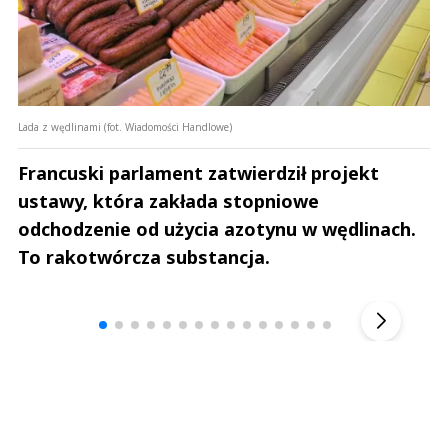
Lada z wędlinami (fot. Wiadomości Handlowe)
Francuski parlament zatwierdził projekt
ustawy, która zakłada stopniowe
odchodzenie od użycia azotynu w wędlinach.
To rakotwórcza substancja.
Andrzej i Marta Sterniccy
Marta i 
▶