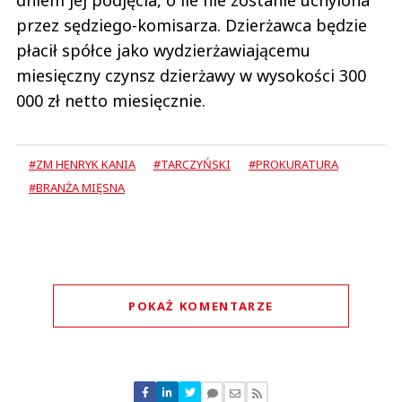
dniem jej podjęcia, o ile nie zostanie uchylona
przez sędziego-komisarza. Dzierżawca będzie
płacił spółce jako wydzierżawiającemu
miesięczny czynsz dzierżawy w wysokości 300
000 zł netto miesięcznie.
#ZM HENRYK KANIA
#TARCZYŃSKI
#PROKURATURA
#BRANŻA MIĘSNA
POKAŻ KOMENTARZE
Komentarze (
0
)
Nie znaleziono komentarzy