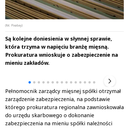
(fot. Pixabay)
Są kolejne doniesienia w słynnej sprawie,
która trzyma w napięciu branżę mięsną.
Prokuratura wnioskuje o zabezpieczenie na
mieniu zakładów.
Andrzej i Marta Sterniccy
Marta i 
▶
Pełnomocnik zarządcy mięsnej spółki otrzymał
zarządzenie zabezpieczenia, na podstawie
którego prokuratura regionalna zawnioskowała
do urzędu skarbowego o dokonanie
zabezpieczenia na mieniu spółki należności