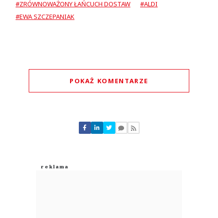
#ZRÓWNOWAŻONY ŁAŃCUCH DOSTAW
#ALDI
#EWA SZCZEPANIAK
POKAŻ KOMENTARZE
Komentarze (
0
)
Nie znaleziono komentarzy
Zostaw swoje komentarze
Imię (Wymagane)
Anuluj
Prześlij komentarz