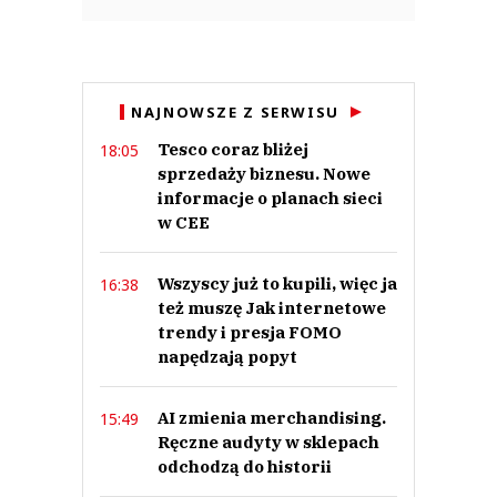
NAJNOWSZE Z SERWISU
Tesco coraz bliżej
18:05
sprzedaży biznesu. Nowe
informacje o planach sieci
w CEE
Wszyscy już to kupili, więc ja
16:38
też muszę Jak internetowe
trendy i presja FOMO
napędzają popyt
AI zmienia merchandising.
15:49
Ręczne audyty w sklepach
odchodzą do historii