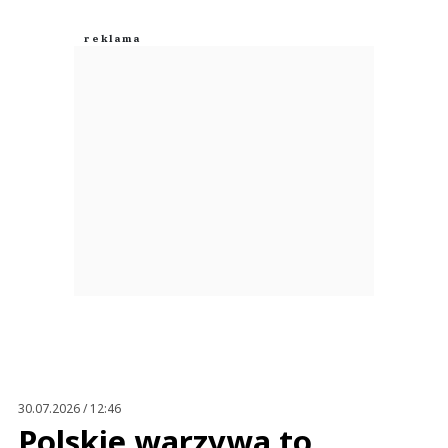
0
Nie znaleziono komentarzy
Zostaw swoje komentarze
Imię (Wymagane)
Anuluj
Prześlij komentarz
30.07.2026 / 12:46
Polskie warzywa to