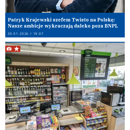
Patryk Krajewski szefem Twisto na Polskę:
Nasze ambicje wykraczają daleko poza BNPL
30.01.2026 / 19:07