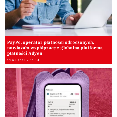
PayPo, operator płatności odroczonych,
nawiązało współpracę z globalną platformą
płatności Adyen
23.01.2024 / 16:14