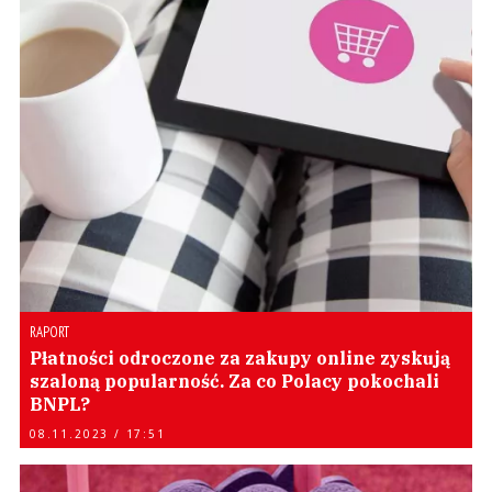
RAPORT
Płatności odroczone za zakupy online zyskują
szaloną popularność. Za co Polacy pokochali
BNPL?
08.11.2023 / 17:51