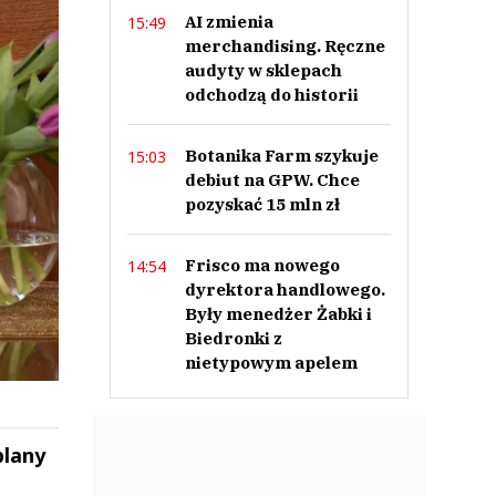
AI zmienia
15:49
merchandising. Ręczne
audyty w sklepach
odchodzą do historii
Botanika Farm szykuje
15:03
debiut na GPW. Chce
pozyskać 15 mln zł
Frisco ma nowego
14:54
dyrektora handlowego.
Były menedżer Żabki i
Biedronki z
nietypowym apelem
plany