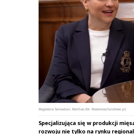
Magdalena Takmadżan, Matthias (fot. Wiadomoscihandlowe.pl)
Specjalizująca się w produkcji mię
rozwoju nie tylko na rynku regional
Andrzej i Marta
Marta i An