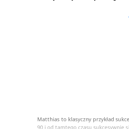
Sterniccy
Sterniccy
▶
▶
Matthias to klasyczny przykład sukc
90 i od tamtego czasu sukcesywnie si