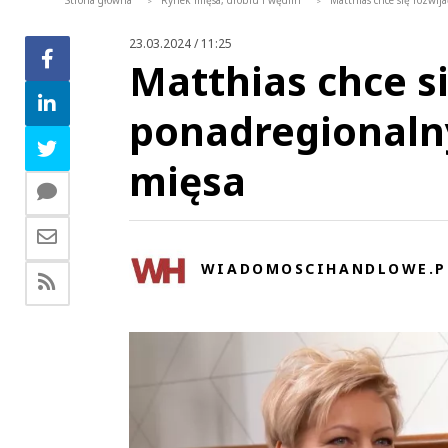
Strona główna
Rynek mięsa, drobiu i wędlin
Matthias chce się rozwi
>
>
23.03.2024 / 11:25
Matthias chce si
ponadregionaln
mięsa
WIADOMOSCIHANDLOWE.P