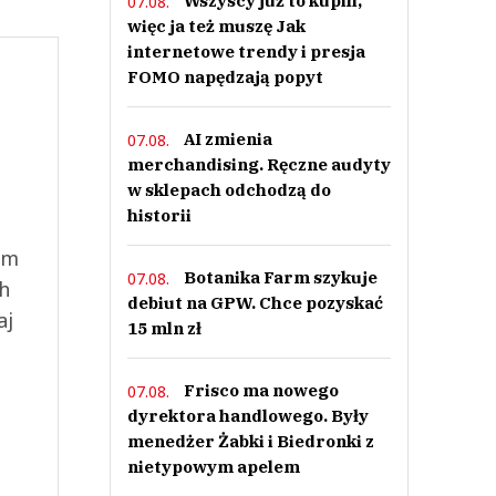
Wszyscy już to kupili,
07.08.
więc ja też muszę Jak
internetowe trendy i presja
FOMO napędzają popyt
AI zmienia
07.08.
merchandising. Ręczne audyty
w sklepach odchodzą do
historii
ym
Botanika Farm szykuje
07.08.
ch
debiut na GPW. Chce pozyskać
aj
15 mln zł
Frisco ma nowego
07.08.
dyrektora handlowego. Były
menedżer Żabki i Biedronki z
nietypowym apelem