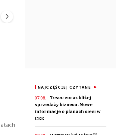
ek
Szefem być Sezon 2
Marcin Przybysz
▶
▶
NAJCZĘŚCIEJ CZYTANE
Tesco coraz bliżej
07.08.
sprzedaży biznesu. Nowe
informacje o planach sieci w
CEE
latach