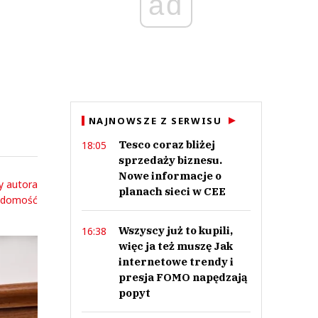
ad
NAJNOWSZE Z SERWISU
Tesco coraz bliżej
18:05
sprzedaży biznesu.
Nowe informacje o
y autora
planach sieci w CEE
adomość
Wszyscy już to kupili,
16:38
więc ja też muszę Jak
internetowe trendy i
presja FOMO napędzają
popyt