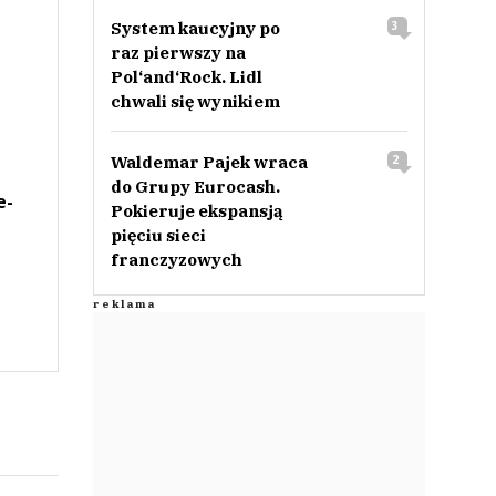
System kaucyjny po
3
raz pierwszy na
Pol‘and‘Rock. Lidl
chwali się wynikiem
Waldemar Pajek wraca
2
do Grupy Eurocash.
e-
Pokieruje ekspansją
pięciu sieci
franczyzowych