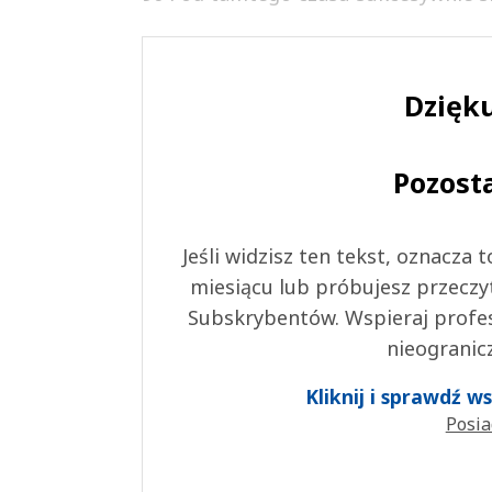
Dzięku
Pozost
Jeśli widzisz ten tekst, oznacza
miesiącu lub próbujesz przeczy
Subskrybentów. Wspieraj profes
nieogranic
Kliknij i sprawdź 
Posia