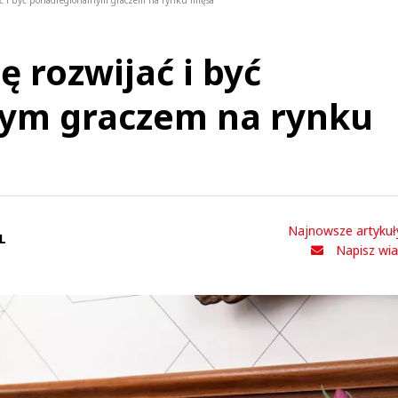
jać i być ponadregionalnym graczem na rynku mięsa
ę rozwijać i być
ym graczem na rynku
Najnowsze artykuł
L
Napisz wi