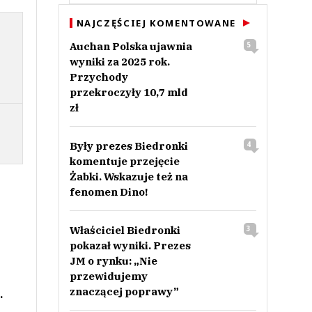
NAJCZĘŚCIEJ KOMENTOWANE
Auchan Polska ujawnia
5
wyniki za 2025 rok.
Przychody
przekroczyły 10,7 mld
zł
Były prezes Biedronki
4
komentuje przejęcie
Żabki. Wskazuje też na
fenomen Dino!
Właściciel Biedronki
3
pokazał wyniki. Prezes
JM o rynku: „Nie
przewidujemy
znaczącej poprawy”
.