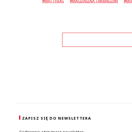
#MATTHIAS
#MAGDALENA TAKMADŻAN
#MI
Zo
ZAPISZ SIĘ DO NEWSLETTERA