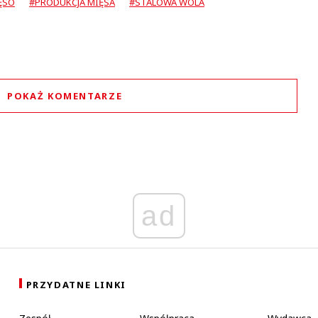
ĘSO
#PRODUKCJA MIĘSA
#STALOWA WOLA
POKAŻ KOMENTARZE
Komentarze (
0
)
Nie znaleziono komentarzy
staw swoje komentarze
Imię (Wymagane)
ad
Anuluj
Prześlij komentarz
PRZYDATNE LINKI