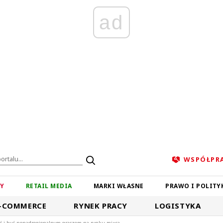
ad
WSPÓŁPR
ZY
RETAIL MEDIA
MARKI WŁASNE
PRAWO I POLITY
-COMMERCE
RYNEK PRACY
LOGISTYKA