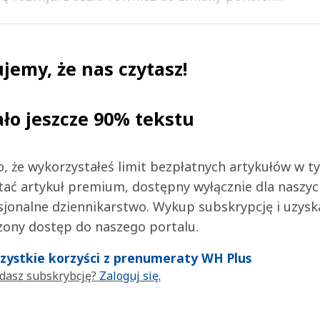
jemy, że nas czytasz!
ało jeszcze 90% tekstu
 to, że wykorzystałeś limit bezpłatnych artykułów w t
tać artykuł premium, dostępny wyłącznie dla naszy
jonalne dziennikarstwo. Wykup subskrypcję i uzysk
zony dostęp do naszego portalu.
wszystkie korzyści z prenumeraty WH Plus
dasz subskrybcję?
Zaloguj się.