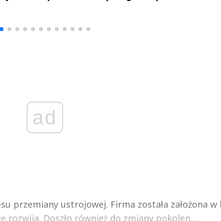
Michał Stężalski
FineDiningWe
▶
▶
ad
esu przemiany ustrojowej. Firma została założona w 
ę rozwija. Doszło również do zmiany pokolen...