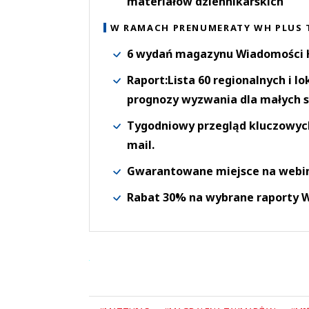
materiałów dziennikarskich
W RAMACH PRENUMERATY WH PLUS 
6 wydań magazynu Wiadomości H
Raport:Lista 60 regionalnych i l
prognozy wyzwania dla małych s
Tygodniowy przegląd kluczowych 
mail.
Gwarantowane miejsce na webi
Rabat 30% na wybrane raporty