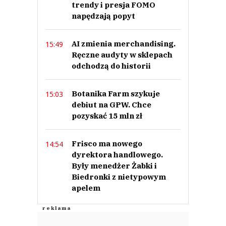
trendy i presja FOMO
napędzają popyt
AI zmienia merchandising.
15:49
Ręczne audyty w sklepach
odchodzą do historii
Botanika Farm szykuje
15:03
debiut na GPW. Chce
pozyskać 15 mln zł
Frisco ma nowego
14:54
dyrektora handlowego.
Były menedżer Żabki i
Biedronki z nietypowym
apelem