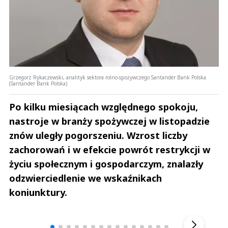
Grzegorz Rykaczewski, analityk sektora rolno-spożywczego Santander Bank Polska
(Santander Bank Polska)
Po kilku miesiącach względnego spokoju,
nastroje w branży spożywczej w listopadzie
znów uległy pogorszeniu. Wzrost liczby
zachorowań i w efekcie powrót restrykcji w
życiu społecznym i gospodarczym, znalazły
odzwierciedlenie we wskaźnikach
koniunktury.
Andrzej i Marta Sterniccy
Marta i 
▶