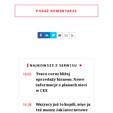
POKAŻ KOMENTARZE
Komentarze (
0
)
Nie znaleziono komentarzy
Zostaw swoje komentarze
Imię (Wymagane)
Anuluj
NAJNOWSZE Z SERWISU
Prześlij komentarz
Tesco coraz bliżej
18:05
sprzedaży biznesu. Nowe
informacje o planach sieci
w CEE
Wszyscy już to kupili, więc ja
16:38
też muszę Jak internetowe