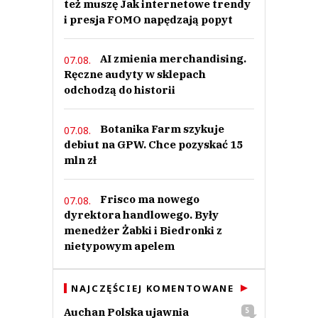
też muszę Jak internetowe trendy
i presja FOMO napędzają popyt
AI zmienia merchandising.
07.08.
Ręczne audyty w sklepach
odchodzą do historii
Botanika Farm szykuje
07.08.
debiut na GPW. Chce pozyskać 15
mln zł
Frisco ma nowego
07.08.
dyrektora handlowego. Były
menedżer Żabki i Biedronki z
nietypowym apelem
NAJCZĘŚCIEJ KOMENTOWANE
Auchan Polska ujawnia
5