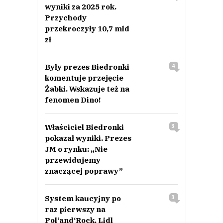
wyniki za 2025 rok.
Przychody
przekroczyły 10,7 mld
zł
Były prezes Biedronki
4
komentuje przejęcie
Żabki. Wskazuje też na
fenomen Dino!
Właściciel Biedronki
3
pokazał wyniki. Prezes
JM o rynku: „Nie
przewidujemy
znaczącej poprawy”
System kaucyjny po
3
raz pierwszy na
Pol‘and‘Rock. Lidl