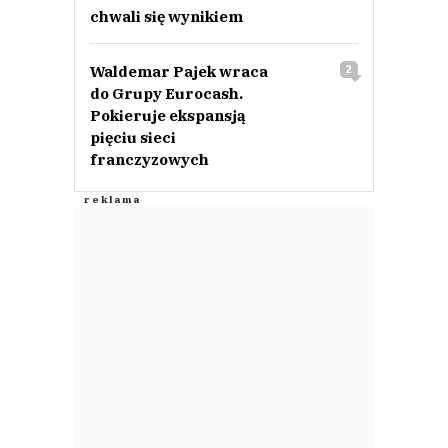
chwali się wynikiem
Waldemar Pajek wraca
2
do Grupy Eurocash.
Pokieruje ekspansją
pięciu sieci
franczyzowych