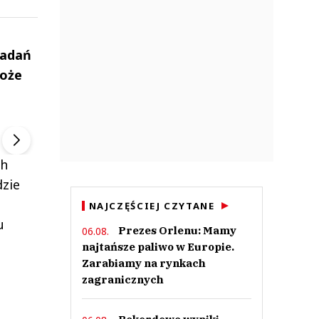
badań
może
ek
Szefem być Sezon 2
Marcin Przybysz
▶
▶
ch
dzie
NAJCZĘŚCIEJ CZYTANE
u
Prezes Orlenu: Mamy
06.08.
najtańsze paliwo w Europie.
Zarabiamy na rynkach
zagranicznych