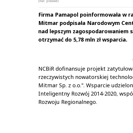
(mat. prasowe)
Firma Pamapol poinformowała w rap
Mitmar podpisała Narodowym Cent
nad lepszym zagospodarowaniem s
otrzymać do 5,78 mln zł wsparcia.
Andrzej i Marta
Marta i An
Sterniccy
Sterniccy
▶
▶
NCBiR dofinansuje projekt zatytułow
rzeczywistych nowatorskiej technol
Mitmar Sp. z o.o.". Wsparcie udzie
Inteligentny Rozwój 2014-2020, wsp
Rozwoju Regionalnego.