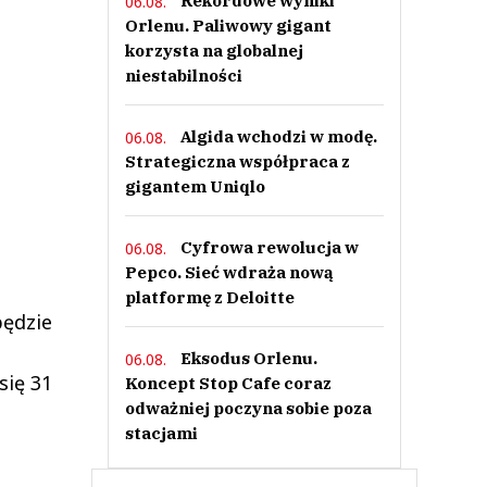
Rekordowe wyniki
06.08.
Orlenu. Paliwowy gigant
korzysta na globalnej
niestabilności
Algida wchodzi w modę.
06.08.
Strategiczna współpraca z
gigantem Uniqlo
Cyfrowa rewolucja w
06.08.
Pepco. Sieć wdraża nową
platformę z Deloitte
będzie
Eksodus Orlenu.
06.08.
się 31
Koncept Stop Cafe coraz
odważniej poczyna sobie poza
stacjami