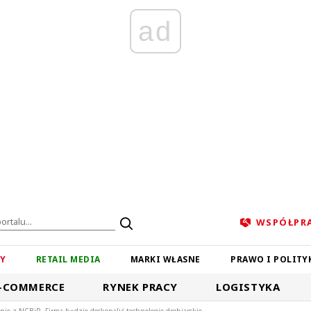
ad
WSPÓŁPR
ZY
RETAIL MEDIA
MARKI WŁASNE
PRAWO I POLITY
-COMMERCE
RYNEK PRACY
LOGISTYKA