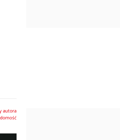
y autora
adomość