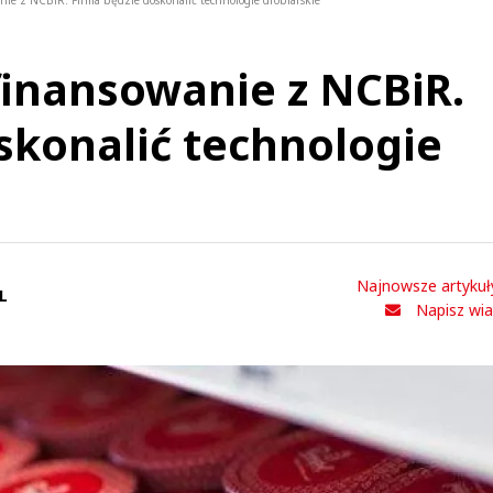
ie z NCBiR. Firma będzie doskonalić technologie drobiarskie
inansowanie z NCBiR.
skonalić technologie
Najnowsze artykuł
L
Napisz wi