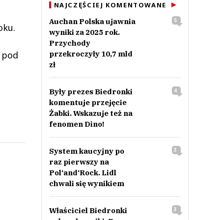
NAJCZĘŚCIEJ KOMENTOWANE
Auchan Polska ujawnia
5
oku.
wyniki za 2025 rok.
Przychody
 pod
przekroczyły 10,7 mld
zł
Były prezes Biedronki
4
komentuje przejęcie
Żabki. Wskazuje też na
fenomen Dino!
System kaucyjny po
3
raz pierwszy na
Pol‘and‘Rock. Lidl
chwali się wynikiem
Właściciel Biedronki
3