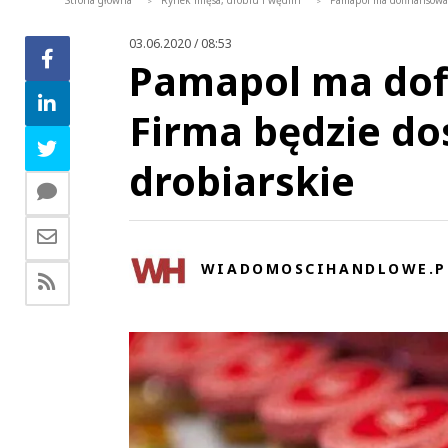
Strona główna
Rynek mięsa, drobiu i wędlin
Pamapol ma dofinansowan
>
>
03.06.2020 / 08:53
Pamapol ma dof
Firma będzie do
drobiarskie
WIADOMOSCIHANDLOWE.P