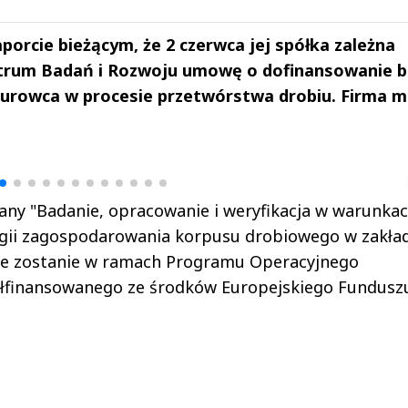
orcie bieżącym, że 2 czerwca jej spółka zależna
rum Badań i Rozwoju umowę o dofinansowanie 
urowca w procesie przetwórstwa drobiu. Firma 
drzej
Michał Stężalski
FineDiningWe
▶
▶
any "Badanie, opracowanie i weryfikacja w warunka
ogii zagospodarowania korpusu drobiowego w zakła
lone zostanie w ramach Programu Operacyjnego
ółfinansowanego ze środków Europejskiego Fundusz