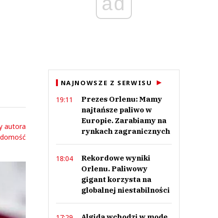
ad
NAJNOWSZE Z SERWISU
Prezes Orlenu: Mamy
19:11
najtańsze paliwo w
Europie. Zarabiamy na
y autora
rynkach zagranicznych
adomość
Rekordowe wyniki
18:04
Orlenu. Paliwowy
gigant korzysta na
globalnej niestabilności
Algida wchodzi w modę.
17:29