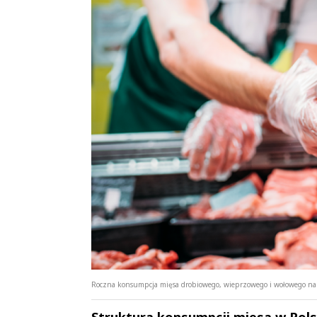
Roczna konsumpcja mięsa drobiowego, wieprzowego i wołowego na mi
Struktura konsumpcji mięsa w Polsc