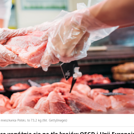
eszkańca Polski, to 73,2 kg (fot. GettyImages)
e wyróżnia się na tle krajów OECD i Unii Europejs