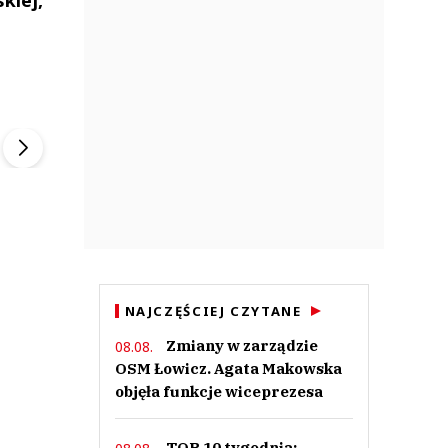
ek
Szefem być Sezon 2
Marcin Przybysz
▶
▶
NAJCZĘŚCIEJ CZYTANE
Zmiany w zarządzie
08.08.
OSM Łowicz. Agata Makowska
objęła funkcje wiceprezesa
TOP 10 tygodnia: