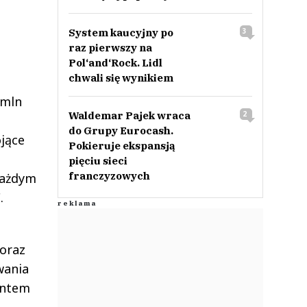
System kaucyjny po
3
raz pierwszy na
Pol‘and‘Rock. Lidl
chwali się wynikiem
 mln
Waldemar Pajek wraca
2
do Grupy Eurocash.
jące
Pokieruje ekspansją
pięciu sieci
franczyzowych
każdym
.
oraz
wania
antem