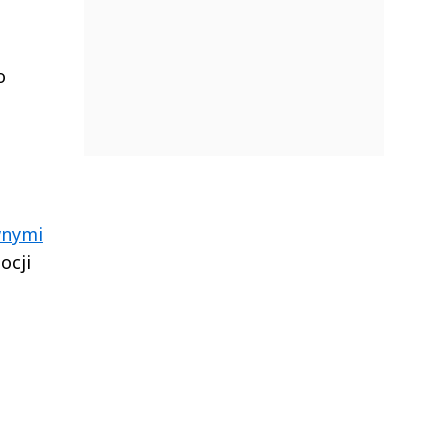
o
wnymi
ocji