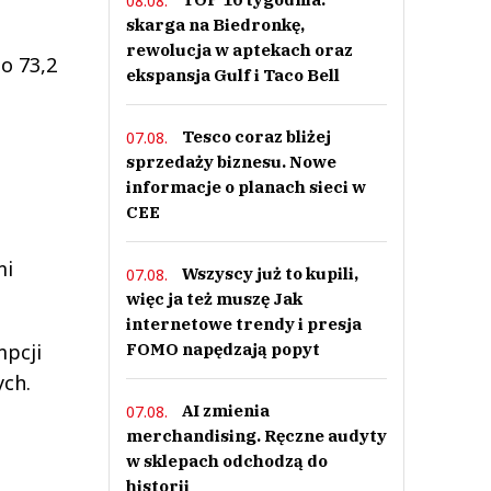
08.08.
skarga na Biedronkę,
rewolucja w aptekach oraz
o 73,2
ekspansja Gulf i Taco Bell
Tesco coraz bliżej
07.08.
sprzedaży biznesu. Nowe
informacje o planach sieci w
CEE
mi
Wszyscy już to kupili,
07.08.
więc ja też muszę Jak
internetowe trendy i presja
mpcji
FOMO napędzają popyt
ych.
AI zmienia
07.08.
merchandising. Ręczne audyty
w sklepach odchodzą do
historii