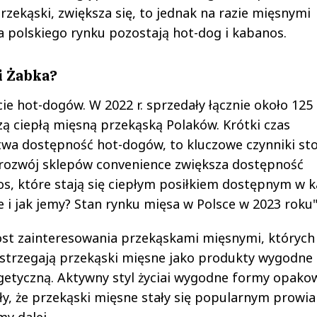
rzekąski, zwiększa się, to jednak na razie mięsnymi
 polskiego rynku pozostają hot-dog i kabanos.
i Żabka?
ie hot-dogów. W 2022 r. sprzedały łącznie około 125
zą ciepłą mięsną przekąską Polaków. Krótki czas
twa dostępność hot-dogów, to kluczowe czynniki sto
rozwój sklepów convenience zwiększa dostępność
s, które stają się ciepłym posiłkiem dostępnym w 
e i jak jemy? Stan rynku mięsa w Polsce w 2023 roku"
ost zainteresowania przekąskami mięsnymi, których
strzegają przekąski mięsne jako produkty wygodne 
getyczną. Aktywny styl życiai wygodne formy opako
iły, że przekąski mięsne stały się popularnym prowi
my dalej.