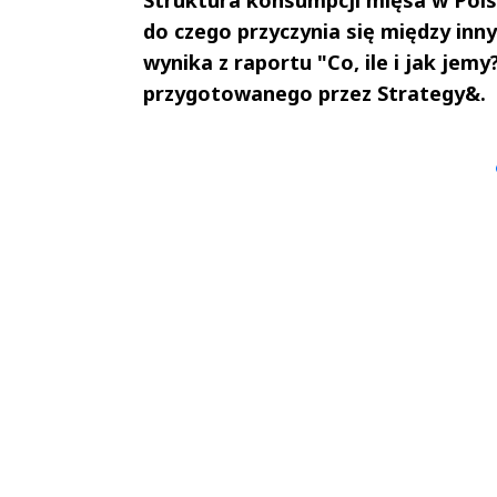
do czego przyczynia się między inn
wynika z raportu "Co, ile i jak jem
przygotowanego przez Strategy&.
Andrzej i Marta
Marta i An
Sterniccy
Sterniccy
▶
▶