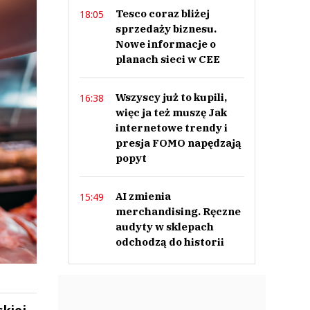
Tesco coraz bliżej
18:05
sprzedaży biznesu.
Nowe informacje o
planach sieci w CEE
Wszyscy już to kupili,
16:38
więc ja też muszę Jak
internetowe trendy i
presja FOMO napędzają
popyt
AI zmienia
15:49
merchandising. Ręczne
audyty w sklepach
odchodzą do historii
kiej,