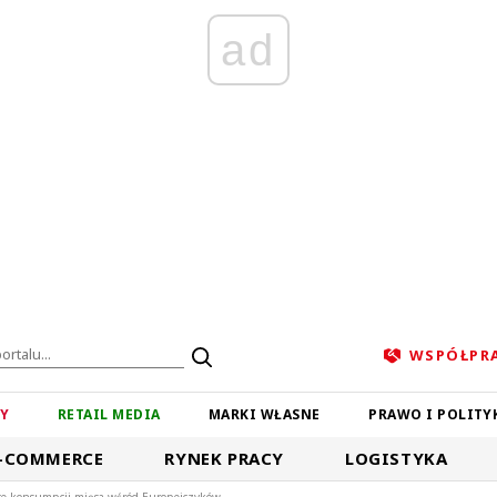
ad
WSPÓŁPR
ZY
RETAIL MEDIA
MARKI WŁASNE
PRAWO I POLITY
-COMMERCE
RYNEK PRACY
LOGISTYKA