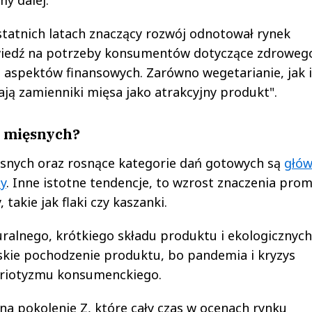
ostatnich latach znaczący rozwój odnotował rynek
wiedź na potrzeby konsumentów dotyczące zdroweg
z aspektów finansowych. Zarówno wegetarianie, jak i
ą zamienniki mięsa jako atrakcyjny produkt".
w mięsnych?
snych oraz rosnące kategorie dań gotowych są
głó
y
. Inne istotne tendencje, to wzrost znaczenia prom
takie jak flaki czy kaszanki.
turalnego, krótkiego składu produktu i ekologicznych
kie pochodzenie produktu, bo pandemia i kryzys
triotyzmu konsumenckiego.
a pokolenie Z, które cały czas w ocenach rynku