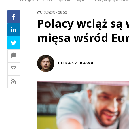
Strona główna
Rynek mięsa, drobiu i wędlin
Polacy wciąż są w czołó
>
>
07.12.2023 / 08:00
Polacy wciąż są
mięsa wśród Eu
ŁUKASZ RAWA