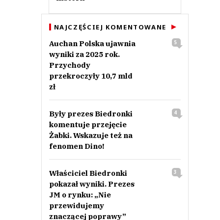
NAJCZĘŚCIEJ KOMENTOWANE
Auchan Polska ujawnia
5
wyniki za 2025 rok.
Przychody
przekroczyły 10,7 mld
zł
Były prezes Biedronki
4
komentuje przejęcie
Żabki. Wskazuje też na
fenomen Dino!
Właściciel Biedronki
3
pokazał wyniki. Prezes
JM o rynku: „Nie
przewidujemy
znaczącej poprawy”