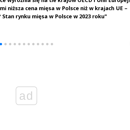
ymi niższa cena mięsa w Polsce niż w krajach UE –
y? Stan rynku mięsa w Polsce w 2023 roku"
drzej
Michał Stężalski
FineDiningWe
▶
▶
ad