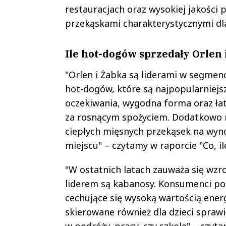
restauracjach oraz wysokiej jakości p
przekąskami charakterystycznymi dla
Ile hot-dogów sprzedały Orlen 
"Orlen i Żabka są liderami w segmenc
hot-dogów, które są najpopularniejs
oczekiwania, wygodna forma oraz ła
za rosnącym spożyciem. Dodatkowo 
ciepłych mięsnych przekąsek na wyno
miejscu" – czytamy w raporcie "Co, il
"W ostatnich latach zauważa się wzr
liderem są kabanosy. Konsumenci po
cechujące się wysoką wartością ener
skierowane również dla dzieci spraw
w podróży, pracy, czy szkole" – czyta