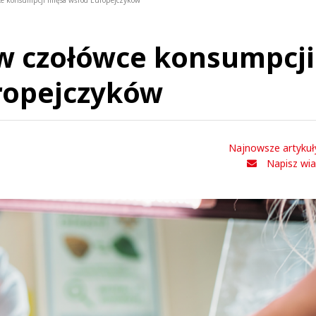
wce konsumpcji mięsa wśród Europejczyków
 w czołówce konsumpcji
ropejczyków
Najnowsze artykuł
Napisz wi