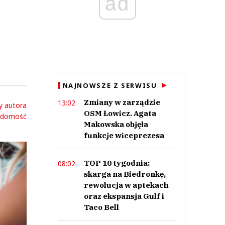
ad
NAJNOWSZE Z SERWISU
Zmiany w zarządzie
13:02
y autora
OSM Łowicz. Agata
adomość
Makowska objęła
funkcje wiceprezesa
TOP 10 tygodnia:
08:02
skarga na Biedronkę,
rewolucja w aptekach
oraz ekspansja Gulf i
Taco Bell