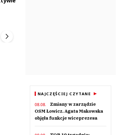
ktywie
ek
Szefem być Sezon 2
Marcin Przybysz
▶
▶
NAJCZĘŚCIEJ CZYTANE
Zmiany w zarządzie
08.08.
OSM Łowicz. Agata Makowska
objęła funkcje wiceprezesa
TOP 10 tygodnia: