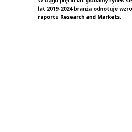
W ciągu pięciu lat globalny rynek 
lat 2019-2024 branża odnotuje wzro
raportu Research and Markets.
Andrzej i Marta
Marta i An
Sterniccy
Sterniccy
▶
▶