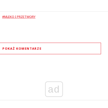
#MLEKO I PRZETWORY
POKAŻ KOMENTARZE
Komentarze (
0
)
Nie znaleziono komentarzy
staw swoje komentarze
Imię (Wymagane)
ad
Anuluj
Prześlij komentarz