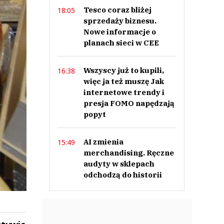
Tesco coraz bliżej
18:05
sprzedaży biznesu.
Nowe informacje o
planach sieci w CEE
Wszyscy już to kupili,
16:38
więc ja też muszę Jak
internetowe trendy i
presja FOMO napędzają
popyt
AI zmienia
15:49
merchandising. Ręczne
audyty w sklepach
odchodzą do historii