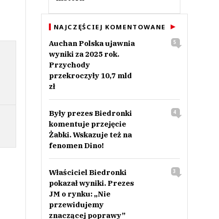
NAJCZĘŚCIEJ KOMENTOWANE
Auchan Polska ujawnia
5
wyniki za 2025 rok.
Przychody
przekroczyły 10,7 mld
zł
Były prezes Biedronki
4
komentuje przejęcie
Żabki. Wskazuje też na
fenomen Dino!
Właściciel Biedronki
3
pokazał wyniki. Prezes
JM o rynku: „Nie
przewidujemy
znaczącej poprawy”