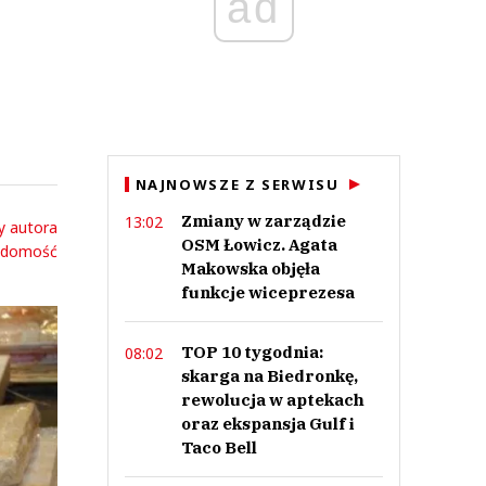
ad
NAJNOWSZE Z SERWISU
Zmiany w zarządzie
13:02
y autora
OSM Łowicz. Agata
adomość
Makowska objęła
funkcje wiceprezesa
TOP 10 tygodnia:
08:02
skarga na Biedronkę,
rewolucja w aptekach
oraz ekspansja Gulf i
Taco Bell