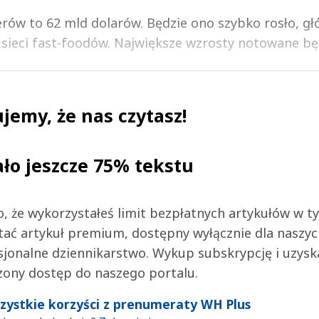
rów to 62 mld dolarów. Będzie ono szybko rosło, gł
 sieci fast-foodów. Największe wzrosty notowane będ
jemy, że nas czytasz!
ało jeszcze 75% tekstu
 to, że wykorzystałeś limit bezpłatnych artykułów w t
tać artykuł premium, dostępny wyłącznie dla naszy
jonalne dziennikarstwo. Wykup subskrypcję i uzysk
zony dostęp do naszego portalu.
wszystkie korzyści z prenumeraty WH Plus