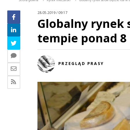
Strona główna
Rynek mleczarski
Globalny rynek serów będzie rósł w 
>
>
28.05.2019 / 09:17
Globalny rynek 
tempie ponad 8 
PRZEGLĄD PRASY