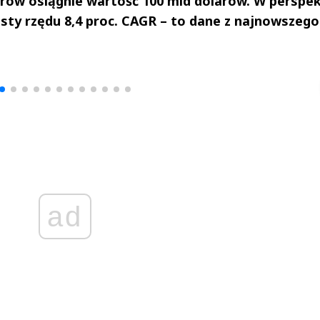
serów osiągnie wartość 100 mld dolarów. W perspe
sty rzędu 8,4 proc. CAGR – to dane z najnowszego
drzej
Michał Stężalski
FineDiningWe
▶
▶
ad