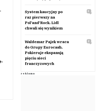
.
System kaucyjny po
3
raz pierwszy na
Pol‘and‘Rock. Lidl
chwali się wynikiem
Waldemar Pajek wraca
2
do Grupy Eurocash.
Pokieruje ekspansją
pięciu sieci
e-
franczyzowych