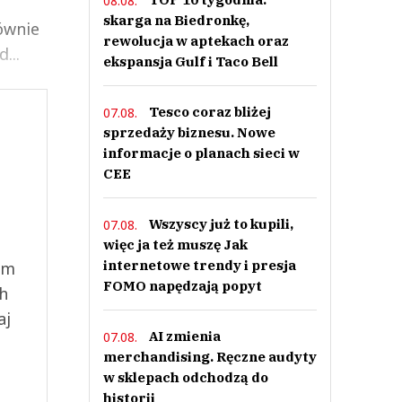
08.08.
skarga na Biedronkę,
ównie
rewolucja w aptekach oraz
...
ekspansja Gulf i Taco Bell
Tesco coraz bliżej
07.08.
sprzedaży biznesu. Nowe
informacje o planach sieci w
CEE
Wszyscy już to kupili,
07.08.
więc ja też muszę Jak
internetowe trendy i presja
ym
FOMO napędzają popyt
ch
aj
AI zmienia
07.08.
merchandising. Ręczne audyty
w sklepach odchodzą do
historii