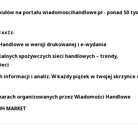
kułów na portalu wiadomoscihandlowe.pl - ponad 50 tys
TAKŻE:
andlowe w wersji drukowanej i e-wydania
okalnych spożywczych sieci handlowych – trendy,
ieci
informacji i analiz. W każdy piątek w twojej skrzynce 
narach organizowanych przez Wiadomości Handlowe
 WH MARKET