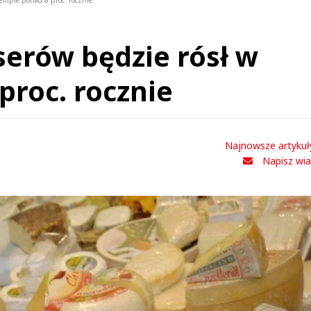
tempie ponad 8 proc. rocznie
serów będzie rósł w
proc. rocznie
Najnowsze artykuł
Napisz wi