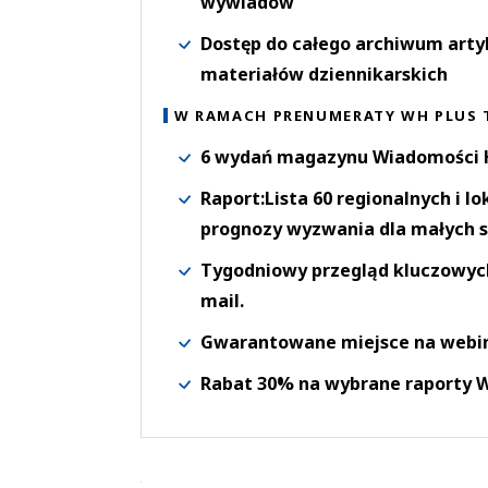
wywiadów
Dostęp do całego archiwum arty
materiałów dziennikarskich
W RAMACH PRENUMERATY WH PLUS 
6 wydań magazynu Wiadomości H
Raport:Lista 60 regionalnych i l
prognozy wyzwania dla małych s
Tygodniowy przegląd kluczowych 
mail.
Gwarantowane miejsce na webi
Rabat 30% na wybrane raporty