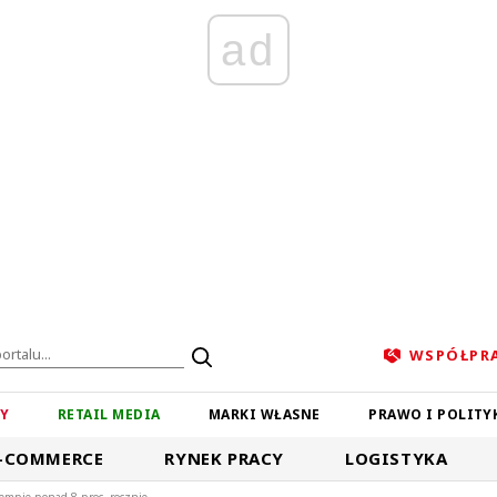
ad
WSPÓŁPR
ZY
RETAIL MEDIA
MARKI WŁASNE
PRAWO I POLITY
-COMMERCE
RYNEK PRACY
LOGISTYKA