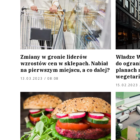
Zmiany w gronie liderów
Władze W
wzrostów cen w sklepach. Nabiał
do ogran
na pierwszym miejscu, a co dalej?
planach 
wegetari
13.03.2023 / 08:08
15.02.2023 