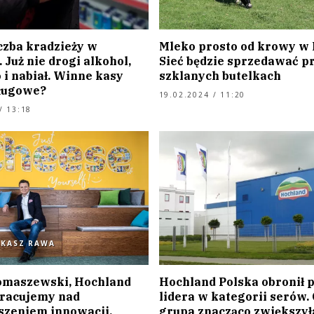
czba kradzieży w
Mleko prosto od krowy w L
 Już nie drogi alkohol,
Sieć będzie sprzedawać p
 i nabiał. Winne kasy
szklanych butelkach
ługowe?
19.02.2024 / 11:20
/ 13:18
UKASZ RAWA
omaszewski, Hochland
Hochland Polska obronił 
Pracujemy nad
lidera w kategorii serów. 
szeniem innowacji.
grupa znacząco zwiększył