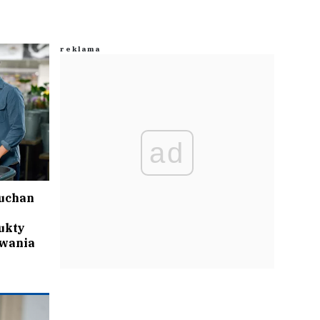
ad
Auchan
ukty
owania