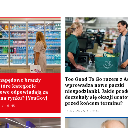
Too Good To Go razem z 
napędowe branży
wprowadza nowe paczki
tóre kategorie
niespodzianki. Jakie prod
owe odpowiadają za
doczekały się okazji urat
 na rynku? [YouGov]
przed końcem terminu?
 / 16:45
18.02.2025 / 09:40