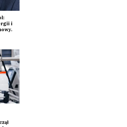
l:
rgii i
nowy.
czął