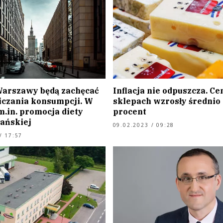
arszawy będą zachęcać
Inflacja nie odpuszcza. Ce
iczania konsumpcji. W
sklepach wzrosły średnio 
m.in. promocja diety
procent
ańskiej
09.02.2023 / 09:28
/ 17:57