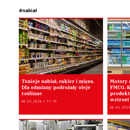
#nabiał
Tanieje nabiał, cukier i mięsa.
Motory 
Dla odmiany podrożały oleje
FMCG. K
roślinne
produkt
wztrost
06.02.2026 / 11:10
26.02.2025