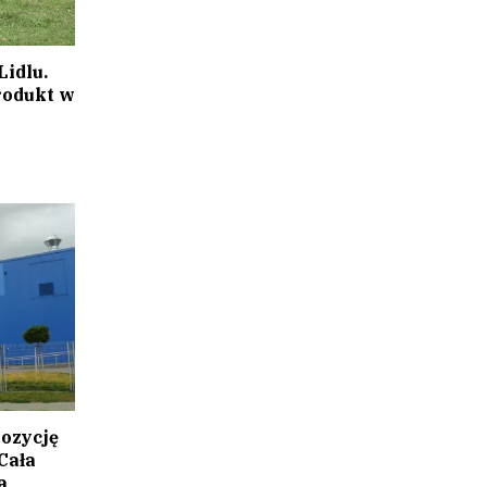
idlu.
rodukt w
pozycję
Cała
a