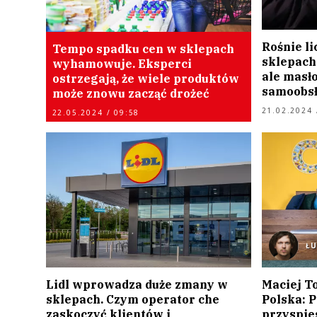
Rośnie li
Tempo spadku cen w sklepach
sklepach.
wyhamowuje. Eksperci
ale masło
ostrzegają, że wiele produktów
samoobs
może znowu zacząć drożeć
21.02.2024 
22.05.2024 / 09:58
Ł
Lidl wprowadza duże zmany w
Maciej T
sklepach. Czym operator che
Polska: 
zaskoczyć klientów i
przyspie