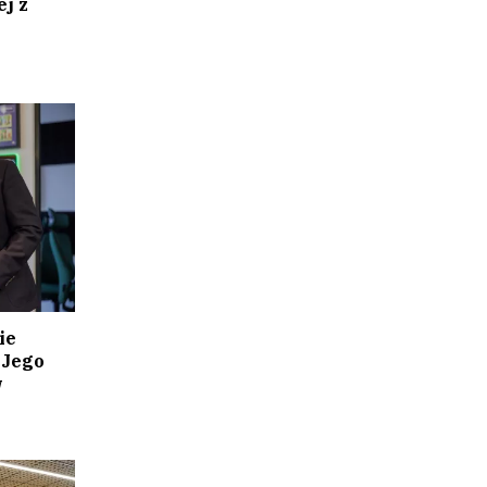
j z
ie
 Jego
w