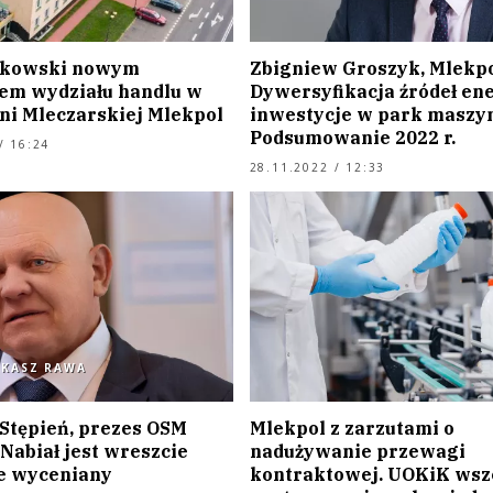
nkowski nowym
Zbigniew Groszyk, Mlekpo
em wydziału handlu w
Dywersyfikacja źródeł ene
lni Mleczarskiej Mlekpol
inwestycje w park maszy
Podsumowanie 2022 r.
/ 16:24
28.11.2022 / 12:33
UKASZ RAWA
Stępień, prezes OSM
Mlekpol z zarzutami o
Nabiał jest wreszcie
nadużywanie przewagi
e wyceniany
kontraktowej. UOKiK wsz