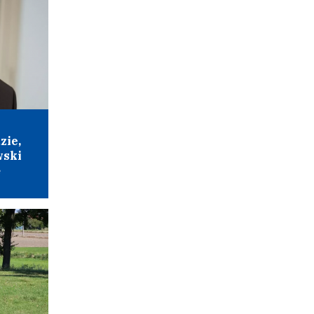
zie,
wski
ę