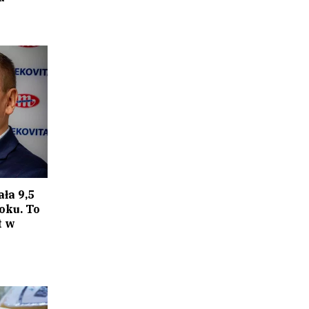
ła 9,5
oku. To
t w