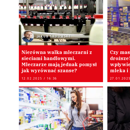
JAKUB SADOWSKI
Nierówna walka mleczarni z
Czy masł
sieciami handlowymi.
droższe
Mleczarze mają jednak pomysł
wpływie
jak wyrównać szanse?
mleka i 
12.02.2025 / 16:36
27.01.2025