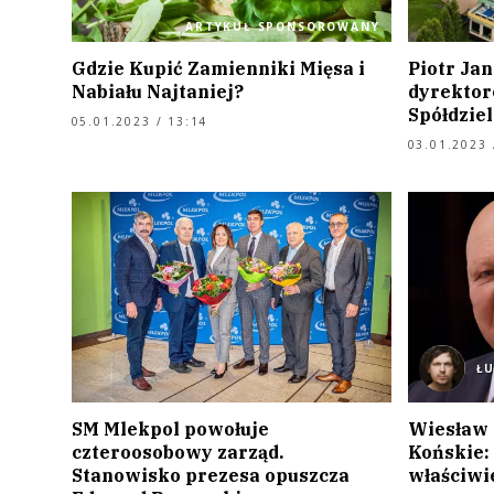
ARTYKUŁ SPONSOROWANY
Gdzie Kupić Zamienniki Mięsa i
Piotr Ja
Nabiału Najtaniej?
dyrektor
Spółdzie
05.01.2023 / 13:14
03.01.2023 
Ł
SM Mlekpol powołuje
Wiesław 
czteroosobowy zarząd.
Końskie: 
Stanowisko prezesa opuszcza
właściwi