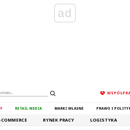
ad
WSPÓŁPR
ZY
RETAIL MEDIA
MARKI WŁASNE
PRAWO I POLITY
-COMMERCE
RYNEK PRACY
LOGISTYKA