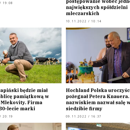
postępowanie wobec jedne
/ 19:08
największych spółdzielni
mleczarskich
10.11.2022 / 10:14
apiński będzie miał
Hochland Polska uroczyśc
ablicę pamiątkową w
pożegnał Petera Knauera.
 Mlekovity. Firma
nazwiskiem nazwał salę 
30-lecie marki
siedzibie firmy
/ 20:19
09.11.2022 / 16:37