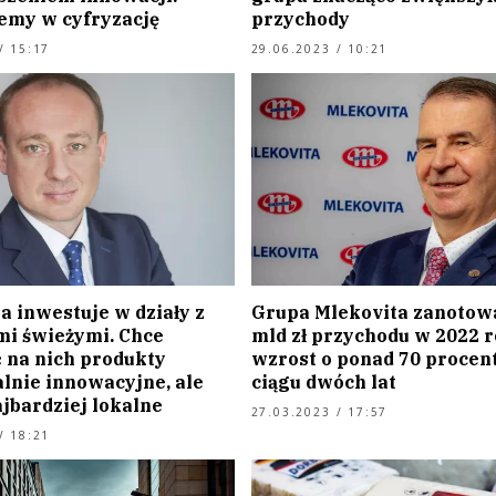
emy w cyfryzację
przychody
/ 15:17
29.06.2023 / 10:21
a inwestuje w działy z
Grupa Mlekovita zanotowa
mi świeżymi. Chce
mld zł przychodu w 2022 r
 na nich produkty
wzrost o ponad 70 procen
nie innowacyjne, ale
ciągu dwóch lat
ajbardziej lokalne
27.03.2023 / 17:57
/ 18:21