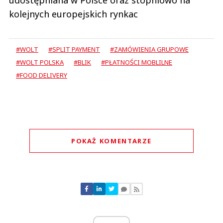
kolejnych europejskich rynkac
#WOLT
#SPLIT PAYMENT
#ZAMÓWIENIA GRUPOWE
#WOLT POLSKA
#BLIK
#PŁATNOŚCI MOBLILNE
#FOOD DELIVERY
POKAŻ KOMENTARZE
Komentarze (
0
)
Nie znaleziono komentarzy
Zostaw swoje komentarze
Imię (Wymagane)