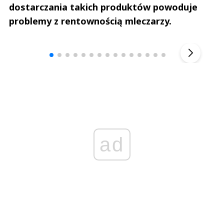
dostarczania takich produktów powoduje
problemy z rentownością mleczarzy.
Andrzej i Marta Sterniccy
Marta i 
▶
ad