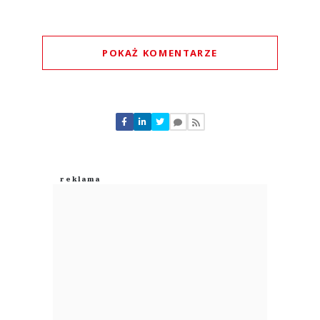
POKAŻ KOMENTARZE
Komentarze (
0
)
Nie znaleziono komentarzy
Zostaw swoje komentarze
Imię (Wymagane)
Anuluj
Prześlij komentarz