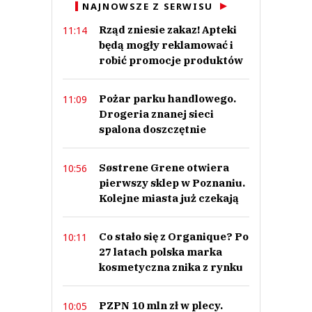
NAJNOWSZE Z SERWISU
Rząd zniesie zakaz! Apteki
11:14
będą mogły reklamować i
robić promocje produktów
Pożar parku handlowego.
11:09
Drogeria znanej sieci
spalona doszczętnie
Søstrene Grene otwiera
10:56
pierwszy sklep w Poznaniu.
Kolejne miasta już czekają
Co stało się z Organique? Po
10:11
27 latach polska marka
kosmetyczna znika z rynku
PZPN 10 mln zł w plecy.
10:05