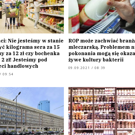
ci: Nie jesteśmy w stanie
ROP może zachwiać branż
ć kilograma sera za 15
mleczarską. Problemem n
asy za 12 zł czy bochenka
pokonania mogą się okaz
 2 zł! Jesteśmy pod
żywe kultury bakterii
ieci handlowych
09.09.2021 / 08:39
/ 09:54