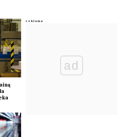
ad
ainą
la
eka