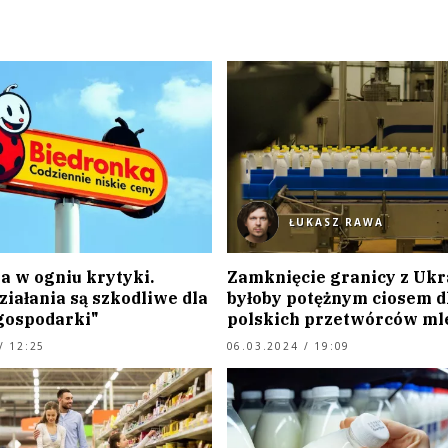
ŁUKASZ RAWA
a w ogniu krytyki.
Zamknięcie granicy z Ukr
iałania są szkodliwe dla
byłoby potężnym ciosem d
 gospodarki"
polskich przetwórców ml
/ 12:25
06.03.2024 / 19:09