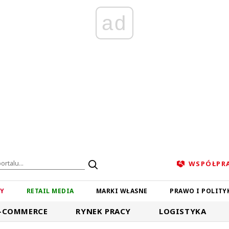
ad
WSPÓŁPR
ZY
RETAIL MEDIA
MARKI WŁASNE
PRAWO I POLITY
-COMMERCE
RYNEK PRACY
LOGISTYKA