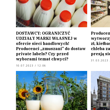
DOSTAWCY: OGRANICZYĆ
Producen
UDZIAŁY MARKI WŁASNEJ w
wytworzy
ofercie sieci handlowych!
zł, kiełb
Producenci „zmuszani” do dostaw
chleba za
private labels? Czy przed
presją s
wyborami temat chwyci?
31.03.2023 
10.07.2023 / 12:06