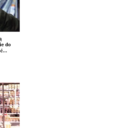
ą
ie do
ać…