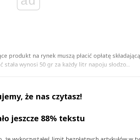
ad
e produkt na rynek muszą płacić opłatę składającą 
ć stała wynosi 50 gr za każdy litr napoju słodzo...
jemy, że nas czytasz!
ało jeszcze 88% tekstu
 to, że wykorzystałeś limit bezpłatnych artykułów w t