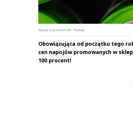
Napoje w puszkach (fot. Pixabay)
Obowiązująca od początku tego r
cen napojów promowanych w sklepo
100 procent!
Andrzej i Marta
Marta i An
Sterniccy
Sterniccy
▶
▶