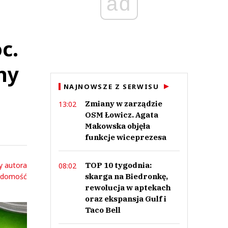
ad
c.
ny
NAJNOWSZE Z SERWISU
Zmiany w zarządzie
13:02
OSM Łowicz. Agata
Makowska objęła
funkcje wiceprezesa
y autora
TOP 10 tygodnia:
08:02
adomość
skarga na Biedronkę,
rewolucja w aptekach
oraz ekspansja Gulf i
Taco Bell