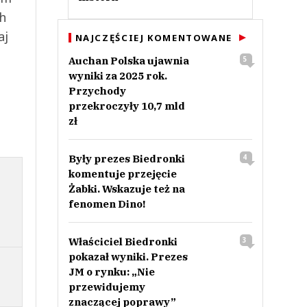
ch
aj
NAJCZĘŚCIEJ KOMENTOWANE
Auchan Polska ujawnia
5
wyniki za 2025 rok.
Przychody
przekroczyły 10,7 mld
zł
Były prezes Biedronki
4
komentuje przejęcie
Żabki. Wskazuje też na
fenomen Dino!
Właściciel Biedronki
3
pokazał wyniki. Prezes
JM o rynku: „Nie
przewidujemy
znaczącej poprawy”