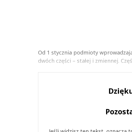
Od 1 stycznia podmioty wprowadzając
dwóch części – stałej i zmiennej. Częś
Dzięku
Pozost
Jeśli widzisz ten tekst, oznacza