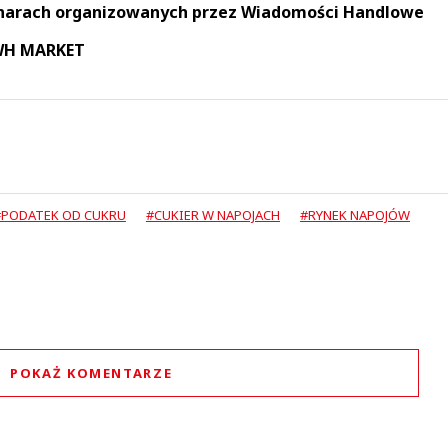
narach organizowanych przez Wiadomości Handlowe
 WH MARKET
#PODATEK OD CUKRU
#CUKIER W NAPOJACH
#RYNEK NAPOJÓW
POKAŻ KOMENTARZE
Komentarze (
1
)