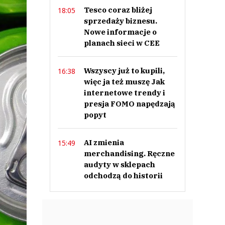
Tesco coraz bliżej
18:05
sprzedaży biznesu.
Nowe informacje o
planach sieci w CEE
Wszyscy już to kupili,
16:38
więc ja też muszę Jak
internetowe trendy i
presja FOMO napędzają
popyt
AI zmienia
15:49
merchandising. Ręczne
audyty w sklepach
odchodzą do historii