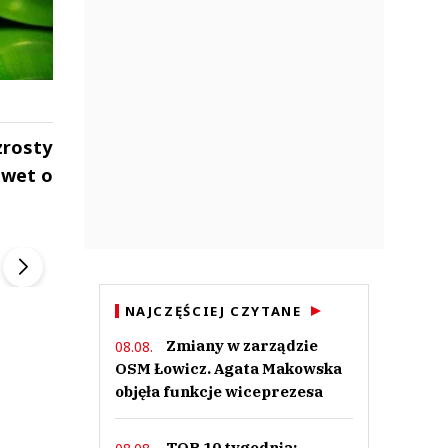
zrosty
awet o
ek
Szefem być Sezon 2
Marcin Przybysz
▶
▶
NAJCZĘŚCIEJ CZYTANE
Zmiany w zarządzie
08.08.
OSM Łowicz. Agata Makowska
objęła funkcje wiceprezesa
TOP 10 tygodnia: