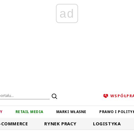
ad
WSPÓŁPR
ZY
RETAIL MEDIA
MARKI WŁASNE
PRAWO I POLITY
-COMMERCE
RYNEK PRACY
LOGISTYKA