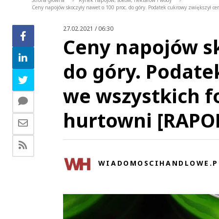
Strona główna
Rynek napojów, soków, nektarów i wody
>
>
Ceny napojów skoczyły nawet o 100 proc. do góry. Podatek cukrowy zwiększył c
27.02.2021 / 06:30
Ceny napojów sk
do góry. Podate
we wszystkich f
hurtowni [RAPO
WIADOMOSCIHANDLOWE.P