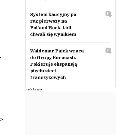
System kaucyjny po
3
raz pierwszy na
Pol‘and‘Rock. Lidl
chwali się wynikiem
Waldemar Pajek wraca
2
.
do Grupy Eurocash.
Pokieruje ekspansją
pięciu sieci
franczyzowych
e-