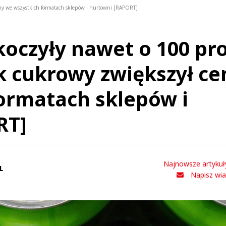
eny we wszystkich formatach sklepów i hurtowni [RAPORT]
oczyły nawet o 100 pro
k cukrowy zwiększył ce
ormatach sklepów i
RT]
Najnowsze artykuł
L
Napisz wi