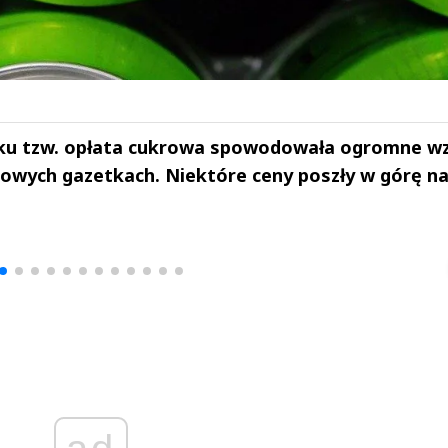
oku tzw. opłata cukrowa spowodowała ogromne w
wych gazetkach. Niektóre ceny poszły w górę n
drzej
Michał Stężalski
FineDiningWe
▶
▶