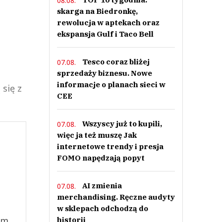
08.08.
skarga na Biedronkę,
rewolucja w aptekach oraz
ekspansja Gulf i Taco Bell
Tesco coraz bliżej
07.08.
sprzedaży biznesu. Nowe
informacje o planach sieci w
się z
CEE
Wszyscy już to kupili,
07.08.
więc ja też muszę Jak
internetowe trendy i presja
FOMO napędzają popyt
AI zmienia
07.08.
merchandising. Ręczne audyty
w sklepach odchodzą do
ym
historii