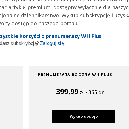
tać artykuł premium, dostępny wyłącznie dla naszy
jonalne dziennikarstwo. Wykup subskrypcję i uzysk
zony dostęp do naszego portalu.
wszystkie korzyści z prenumeraty WH Plus
dasz subskrybcję?
Zaloguj się.
PRENUMERATA ROCZNA WH PLUS
399,99
zł - 365 dni
Wykup dostęp