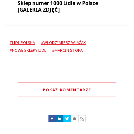
Sklep numer 1000 Lidla w Polsce
[GALERIA ZDJĘĆ]
#LIDL POLSKA
#WŁODZIMIERZ WLAŹAK
#NOWE SKLEPY LIDL
#MARCIN STOPA
POKAŻ KOMENTARZE
Komentarze (
0
)
Nie znaleziono komentarzy
Zostaw swoje komentarze
Imię (Wymagane)