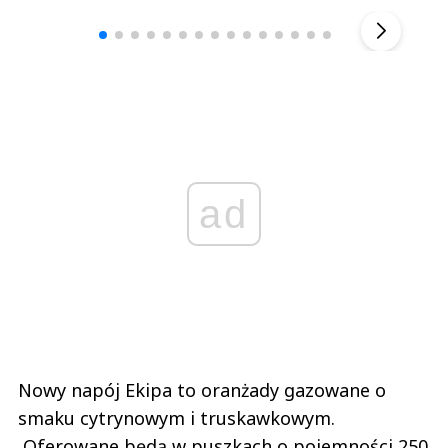
▶
ad
Nowy napój Ekipa to oranżady gazowane o
smaku cytrynowym i truskawkowym.
Oferowane będą w puszkach o pojemności 250