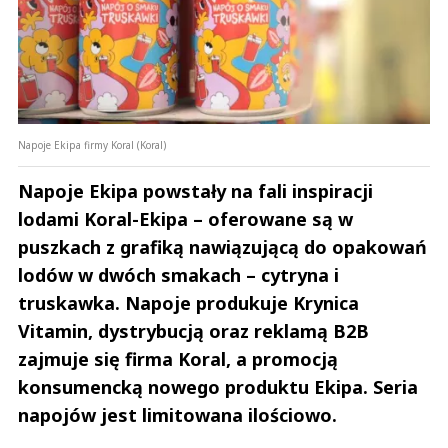
Napoje Ekipa firmy Koral (Koral)
Napoje Ekipa powstały na fali inspiracji
lodami Koral-Ekipa – oferowane są w
puszkach z grafiką nawiązującą do opakowań
lodów w dwóch smakach – cytryna i
truskawka. Napoje produkuje Krynica
Vitamin, dystrybucją oraz reklamą B2B
zajmuje się firma Koral, a promocją
konsumencką nowego produktu Ekipa. Seria
napojów jest limitowana ilościowo.
Andrzej i Marta Sterniccy
Marta i 