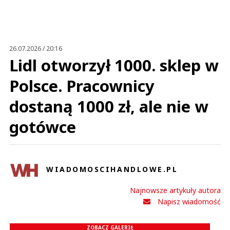
Nickt
02.10.2021 / 17:39
This comment was minimized by the moderator on the site
26.07.2026 / 20:16
Proponuję jeszcze kondony Koral-Ekipa, papier toaletowy Koral-Ekipa,
Lidl otworzył 1000. sklep w
cebulę Koral-Ekipy, ketchup Koral-Ekipy, no i oczywiście piwo Koral-Ekipa.
Prawdę mówiąc obejrzałem z 2 min. jakiegoś filmiku tych tandeciarzy i ręce
mi opadły. Kicz i żenada....
Polsce. Pracownicy
Proponuję jeszcze kondony Koral-Ekipa, papier toaletowy Koral-Ekipa,
cebulę Koral-Ekipy, ketchup Koral-Ekipy, no i oczywiście piwo Koral-Ekipa.
dostaną 1000 zł, ale nie w
Prawdę mówiąc obejrzałem z 2 min. jakiegoś filmiku tych tandeciarzy i ręce
mi opadły. Kicz i żenada. Nie wyobrażam sobie co dzieciaki mają w głowach
jeśli takie rzeczy ich kręcą. Masakra.
gotówce
Czytaj całość
Nickt
Odpowiedz
0
WIADOMOSCIHANDLOWE.PL
0
Najnowsze artykuły autora
Nie znaleziono komentarzy
Napisz wiadomość
Zostaw swoje komentarze
Imię (Wymagane)
ZOBACZ GALERIĘ