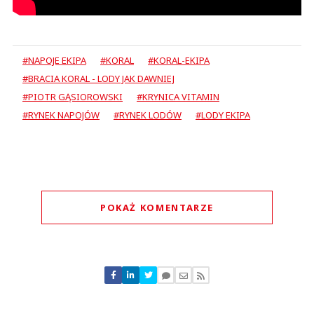
#NAPOJE EKIPA
#KORAL
#KORAL-EKIPA
#BRACIA KORAL - LODY JAK DAWNIEJ
#PIOTR GĄSIOROWSKI
#KRYNICA VITAMIN
#RYNEK NAPOJÓW
#RYNEK LODÓW
#LODY EKIPA
POKAŻ KOMENTARZE
Komentarze (
1
)