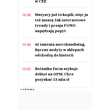
w CEE
Wszyscy już to kupili, więc ja
16:38
też muszę Jak internetowe
trendy i presja FOMO
napędzają popyt
AI zmienia merchandising.
15:49
Ręczne audyty w sklepach
odchodzą do historii
Botanika Farm szykuje
15:03
debiut na GPW. Chce
pozyskać 15 mln zł