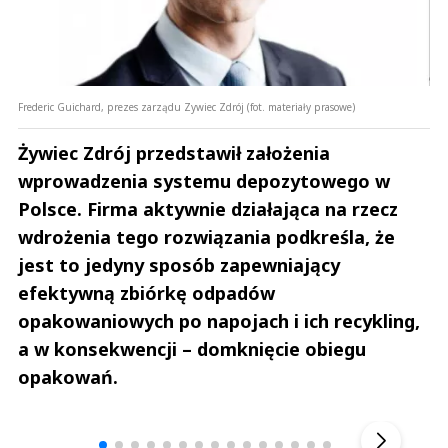
Frederic Guichard, prezes zarządu Zywiec Zdrój (fot. materiały prasowe)
Żywiec Zdrój przedstawił założenia
wprowadzenia systemu depozytowego w
Polsce. Firma aktywnie działająca na rzecz
wdrożenia tego rozwiązania podkreśla, że
jest to jedyny sposób zapewniający
efektywną zbiórkę odpadów
opakowaniowych po napojach i ich recykling,
a w konsekwencji – domknięcie obiegu
opakowań.
Andrzej i Marta Sterniccy
Marta i 
▶