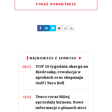
POKAŻ KOMENTARZE
Komentarze (
0
)
Nie znaleziono komentarzy
Zostaw swoje komentarze
Imię (Wymagane)
Anuluj
NAJNOWSZE Z SERWISU
Prześlij komentarz
TOP 10 tygodnia: skarga na
08:02
Biedronkę, rewolucja w
aptekach oraz ekspansja
Gulf i Taco Bell
Tesco coraz bliżej
18:05
sprzedaży biznesu. Nowe
informacje o planach sieci