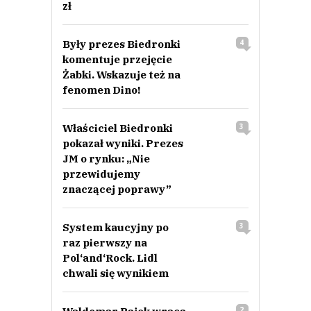
zł
Były prezes Biedronki
4
komentuje przejęcie
Żabki. Wskazuje też na
fenomen Dino!
Właściciel Biedronki
3
pokazał wyniki. Prezes
JM o rynku: „Nie
przewidujemy
znaczącej poprawy”
System kaucyjny po
3
raz pierwszy na
Pol‘and‘Rock. Lidl
chwali się wynikiem
2