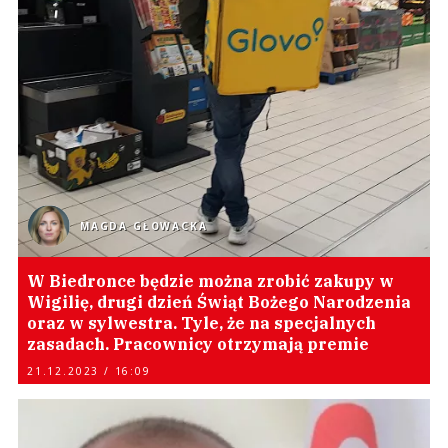
MAGDA GŁOWACKA
W Biedronce będzie można zrobić zakupy w
Wigilię, drugi dzień Świąt Bożego Narodzenia
oraz w sylwestra. Tyle, że na specjalnych
zasadach. Pracownicy otrzymają premie
21.12.2023 / 16:09