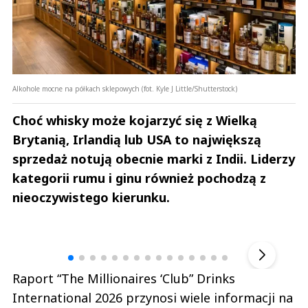
Alkohole mocne na półkach sklepowych (fot. Kyle J Little/Shutterstock)
Choć whisky może kojarzyć się z Wielką
Brytanią, Irlandią lub USA to największą
sprzedaż notują obecnie marki z Indii. Liderzy
kategorii rumu i ginu również pochodzą z
nieoczywistego kierunku.
Andrzej i Marta Sterniccy
Marta i 
▶
Raport “The Millionaires ‘Club” Drinks
International 2026 przynosi wiele informacji na