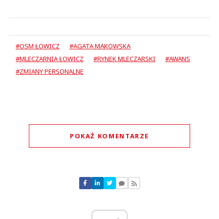
#OSM ŁOWICZ
#AGATA MAKOWSKA
#MLECZARNIA ŁOWICZ
#RYNEK MLECZARSKI
#AWANS
#ZMIANY PERSONALNE
POKAŻ KOMENTARZE
Komentarze (
0
)
Nie znaleziono komentarzy
Zostaw swoje komentarze
Imię (Wymagane)