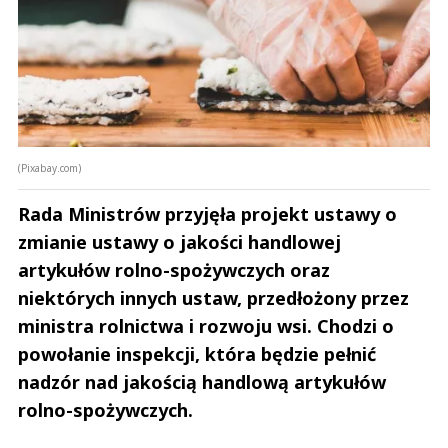
(Pixabay.com)
Rada Ministrów przyjęła projekt ustawy o
zmianie ustawy o jakości handlowej
artykułów rolno-spożywczych oraz
niektórych innych ustaw, przedłożony przez
ministra rolnictwa i rozwoju wsi. Chodzi o
powołanie inspekcji, która będzie pełnić
nadzór nad jakością handlową artykułów
rolno-spożywczych.
Andrzej i Marta Sterniccy
Marta i 