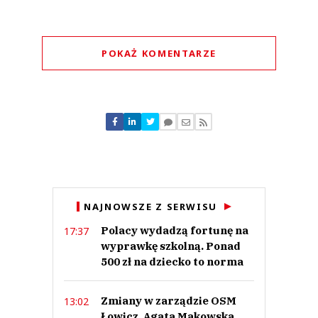
POKAŻ KOMENTARZE
Komentarze (
1
)
Pogodna
19.09.2019 / 00:28
NAJNOWSZE Z SERWISU
This comment was minimized by the moderator on the site
Polacy wydadzą fortunę na
17:37
A co z pracownikami IH np w delegaturach czy też powstaną delegatury
IJHARS
wyprawkę szkolną. Ponad
Pogodna
500 zł na dziecko to norma
Odpowiedz
0
Zmiany w zarządzie OSM
13:02
0
Łowicz. Agata Makowska