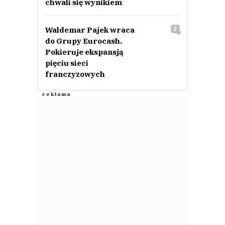
chwali się wynikiem
Waldemar Pajek wraca
2
do Grupy Eurocash.
Pokieruje ekspansją
pięciu sieci
franczyzowych