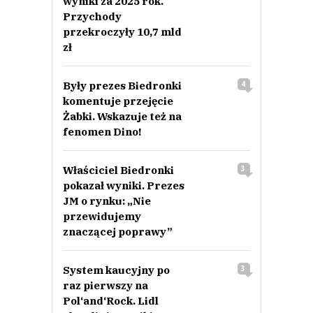
wyniki za 2025 rok.
Przychody
przekroczyły 10,7 mld
zł
Były prezes Biedronki
4
komentuje przejęcie
Żabki. Wskazuje też na
fenomen Dino!
Właściciel Biedronki
3
pokazał wyniki. Prezes
JM o rynku: „Nie
przewidujemy
znaczącej poprawy”
System kaucyjny po
3
raz pierwszy na
Pol‘and‘Rock. Lidl