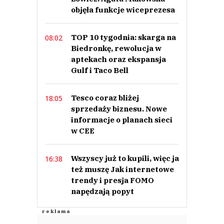
objęła funkcje wiceprezesa
Nie znaleziono komentarzy
Zostaw swoje komentarze
Imię (Wymagane)
TOP 10 tygodnia: skarga na
08:02
Biedronkę, rewolucja w
aptekach oraz ekspansja
Gulf i Taco Bell
Anuluj
Prześlij komentarz
Tesco coraz bliżej
18:05
sprzedaży biznesu. Nowe
informacje o planach sieci
w CEE
Wszyscy już to kupili, więc ja
16:38
też muszę Jak internetowe
trendy i presja FOMO
napędzają popyt