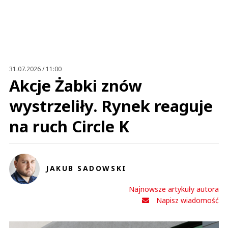
Zostaw swoje komentarze
Imię (Wymagane)
Anuluj
Prześlij komentarz
31.07.2026 / 11:00
Akcje Żabki znów
wystrzeliły. Rynek reaguje
na ruch Circle K
JAKUB SADOWSKI
Najnowsze artykuły autora
Napisz wiadomość