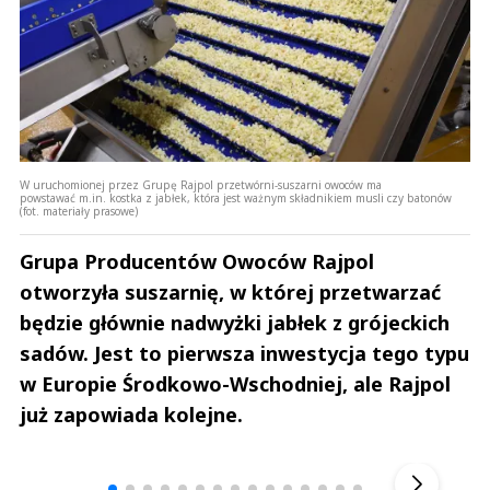
W uruchomionej przez Grupę Rajpol przetwórni-suszarni owoców ma
powstawać m.in. kostka z jabłek, która jest ważnym składnikiem musli czy batonów
(fot. materiały prasowe)
Grupa Producentów Owoców Rajpol
otworzyła suszarnię, w której przetwarzać
będzie głównie nadwyżki jabłek z grójeckich
sadów. Jest to pierwsza inwestycja tego typu
w Europie Środkowo-Wschodniej, ale Rajpol
już zapowiada kolejne.
Andrzej i Marta Sterniccy
Marta i 
▶