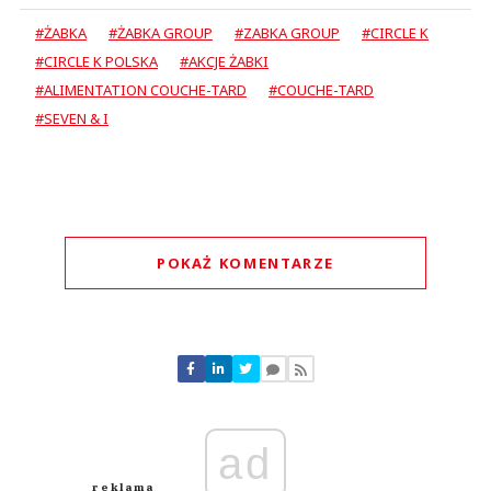
#ŻABKA
#ŻABKA GROUP
#ZABKA GROUP
#CIRCLE K
#CIRCLE K POLSKA
#AKCJE ŻABKI
#ALIMENTATION COUCHE-TARD
#COUCHE-TARD
#SEVEN & I
POKAŻ KOMENTARZE
Komentarze (
0
)
Nie znaleziono komentarzy
Zostaw swoje komentarze
Imię (Wymagane)
ad
Anuluj