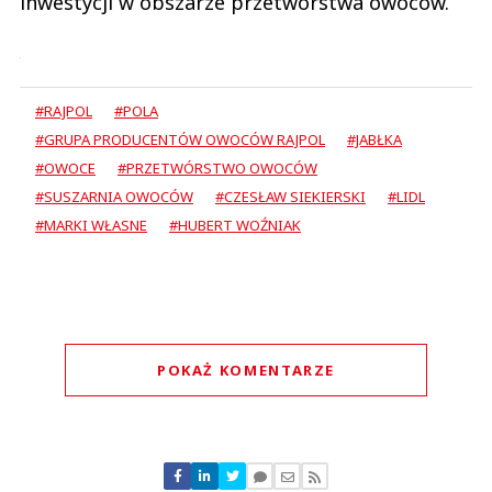
inwestycji w obszarze przetwórstwa owoców.
#RAJPOL
#POLA
#GRUPA PRODUCENTÓW OWOCÓW RAJPOL
#JABŁKA
#OWOCE
#PRZETWÓRSTWO OWOCÓW
#SUSZARNIA OWOCÓW
#CZESŁAW SIEKIERSKI
#LIDL
#MARKI WŁASNE
#HUBERT WOŹNIAK
POKAŻ KOMENTARZE
Komentarze (
0
)
Nie znaleziono komentarzy