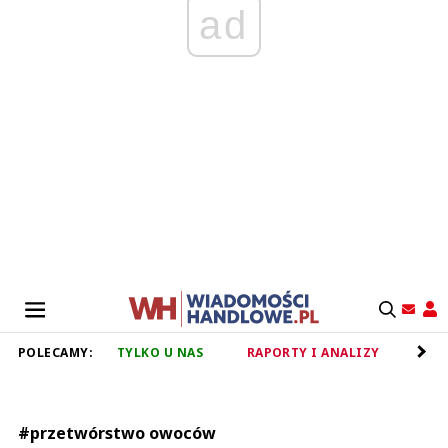
ad
POLECAMY:
TYLKO U NAS
RAPORTY I ANALIZY
RET
#przetwórstwo owoców