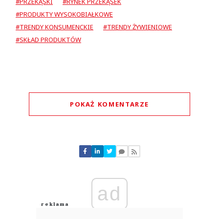
#PRZEKĄSKI
#RYNEK PRZEKĄSEK
#PRODUKTY WYSOKOBIAŁKOWE
#TRENDY KONSUMENCKIE
#TRENDY ŻYWIENIOWE
#SKŁAD PRODUKTÓW
POKAŻ KOMENTARZE
Komentarze (
1
)
ad
nieszczelne_jelito
24.07.2026 / 15:06
This comment was minimized by the moderator on the site