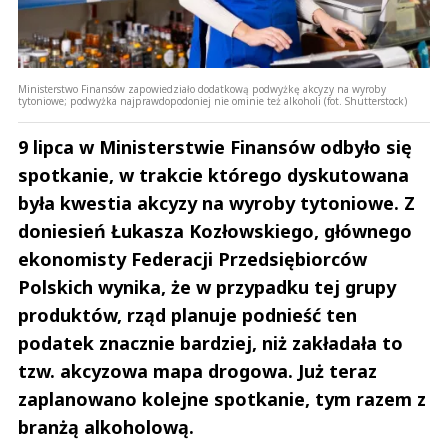
Ministerstwo Finansów zapowiedziało dodatkową podwyżkę akcyzy na wyroby
tytoniowe; podwyżka najprawdopodoniej nie ominie też alkoholi (fot. Shutterstock)
9 lipca w Ministerstwie Finansów odbyło się
spotkanie, w trakcie którego dyskutowana
była kwestia akcyzy na wyroby tytoniowe. Z
doniesień Łukasza Kozłowskiego, głównego
ekonomisty Federacji Przedsiębiorców
Polskich wynika, że w przypadku tej grupy
produktów, rząd planuje podnieść ten
podatek znacznie bardziej, niż zakładała to
tzw. akcyzowa mapa drogowa. Już teraz
zaplanowano kolejne spotkanie, tym razem z
branżą alkoholową.
Andrzej i Marta Sterniccy
Marta i 