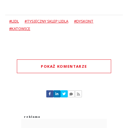
#LIDL
#TYSIĘCZNY SKLEP LIDLA
#DYSKONT
#KATOWICE
POKAŻ KOMENTARZE
Komentarze (
0
)
Nie znaleziono komentarzy
Zostaw swoje komentarze
Imię (Wymagane)
Anuluj