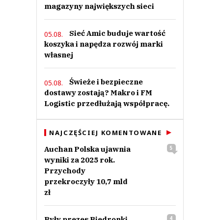
magazyny największych sieci
Sieć Amic buduje wartość
05.08.
koszyka i napędza rozwój marki
własnej
Świeże i bezpieczne
05.08.
dostawy zostają? Makro i FM
Logistic przedłużają współpracę.
NAJCZĘŚCIEJ KOMENTOWANE
Auchan Polska ujawnia
5
wyniki za 2025 rok.
Przychody
przekroczyły 10,7 mld
zł
Były prezes Biedronki
4