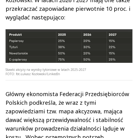
Kozłowski. W latach 2026 i 2027 mają one także
przekraczać zapowiadane pierwotnie 10 proc. i
wyglądać następująco:
Stawki akcyzy na wyroby tytoniowe w latach 2025-2027
FOTO:
fot.Łukasz Kozłowski/LinkedIn
Główny ekonomista Federacji Przedsiębiorców
Polskich podkreśla, że wraz z tymi
zapowiedziami tzw. mapa akcyzowa, mająca
dawać większą przewidywalność i stabilność
warunków prowadzenia działalności ląduje w
koszu. „Wobec przemożnych potrzeb