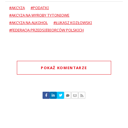
#AKCYZA
#PODATKI
#AKCYZA NA WYROBY TYTONIOWE
#AKCYZA NA ALKOHOL
#ŁUKASZ KOZŁOWSKI
#FEDERACJA PRZEDSIĘBIORCÓW POLSKICH
POKAŻ KOMENTARZE
Komentarze (
1
)
ae
10.07.2024 / 11:48