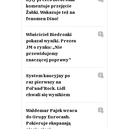
komentuje przejęcie
Żabki. Wskazuje też na
fenomen Dino!
Właściciel Biedronki
3
pokazał wyniki. Prezes
JM o rynku: „Nie
przewidujemy
znaczącej poprawy”
System kaucyjny po
2
raz pierwszy na
Pol‘and‘Rock. Lidl
chwali się wynikiem
Waldemar Pajek wraca
2
do Grupy Eurocash.
Pokieruje ekspansją