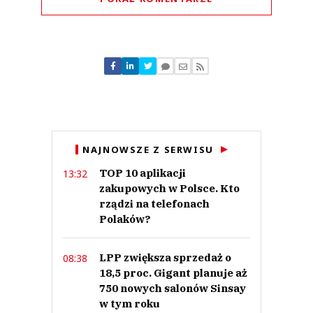
Komentarze (
0
)
Nie znaleziono komentarzy
Zostaw swoje komentarze
Imię (Wymagane)
Anuluj
NAJNOWSZE Z SERWISU
Prześlij komentarz
TOP 10 aplikacji
13:32
zakupowych w Polsce. Kto
rządzi na telefonach
Polaków?
LPP zwiększa sprzedaż o
08:38
18,5 proc. Gigant planuje aż
750 nowych salonów Sinsay
w tym roku