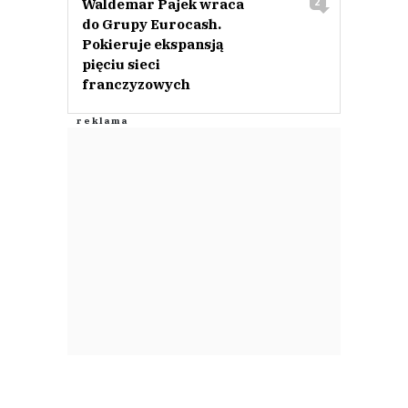
Waldemar Pajek wraca
2
do Grupy Eurocash.
Pokieruje ekspansją
pięciu sieci
franczyzowych