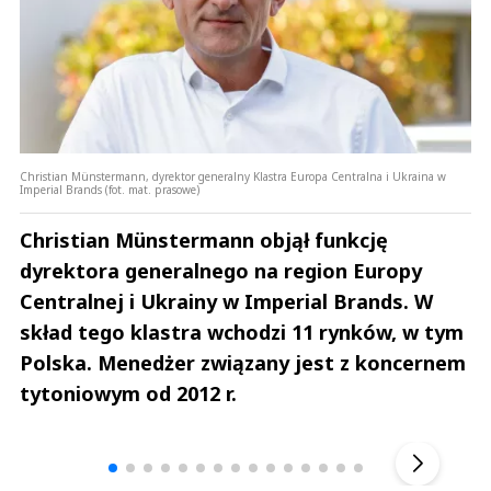
Christian Münstermann, dyrektor generalny Klastra Europa Centralna i Ukraina w
Imperial Brands (fot. mat. prasowe)
Christian Münstermann objął funkcję
dyrektora generalnego na region Europy
Centralnej i Ukrainy w Imperial Brands. W
skład tego klastra wchodzi 11 rynków, w tym
Polska. Menedżer związany jest z koncernem
tytoniowym od 2012 r.
Andrzej i Marta Sterniccy
Marta i 
▶