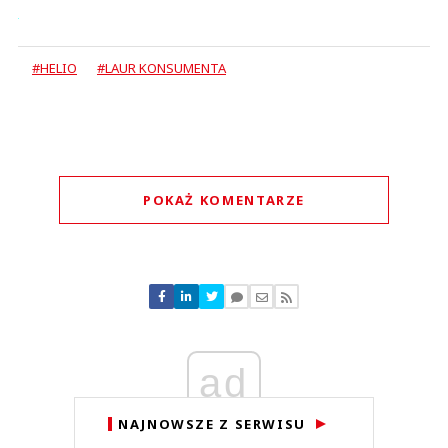
#HELIO
#LAUR KONSUMENTA
POKAŻ KOMENTARZE
Komentarze (
0
)
Nie znaleziono komentarzy
Zostaw swoje komentarze
Imię (Wymagane)
ad
Anuluj
NAJNOWSZE Z SERWISU
Prześlij komentarz