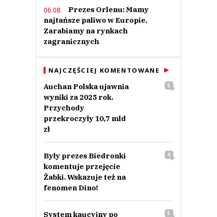
Prezes Orlenu: Mamy
06.08.
najtańsze paliwo w Europie.
Zarabiamy na rynkach
zagranicznych
NAJCZĘŚCIEJ KOMENTOWANE
Auchan Polska ujawnia
5
wyniki za 2025 rok.
Przychody
przekroczyły 10,7 mld
zł
Były prezes Biedronki
4
komentuje przejęcie
Żabki. Wskazuje też na
fenomen Dino!
System kaucyjny po
3