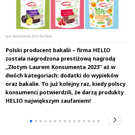
Laur Konsumenta 2023 dla Helio
Polski producent bakalii – firma HELIO
została nagrodzona prestiżową nagrodą
„Złotym Laurem Konsumenta 2023” aż w
dwóch kategoriach: dodatki do wypieków
oraz bakalie. To już kolejny raz, kiedy polscy
konsumenci potwierdzili, że darzą produkty
HELIO największym zaufaniem!
Andrzej i Marta Sterniccy
Marta i 
▶