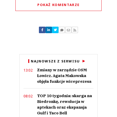
POKAŻ KOMENTARZE
Komentarze (
0
)
Nie znaleziono komentarzy
Zostaw swoje komentarze
Imię (Wymagane)
Anuluj
NAJNOWSZE Z SERWISU
Prześlij komentarz
Zmiany w zarządzie OSM
13:02
Łowicz. Agata Makowska
objęła funkcje wiceprezesa
TOP 10 tygodnia: skarga na
08:02
Biedronkę, rewolucja w
aptekach oraz ekspansja
Gulf i Taco Bell