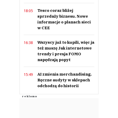
Tesco coraz bliżej
18:05
sprzedaży biznesu. Nowe
informacje o planach sieci
w CEE
Wszyscy już to kupili, więc ja
16:38
też muszę Jak internetowe
trendy i presja FOMO
napędzają popyt
AI zmienia merchandising.
15:49
Ręczne audyty w sklepach
odchodzą do historii