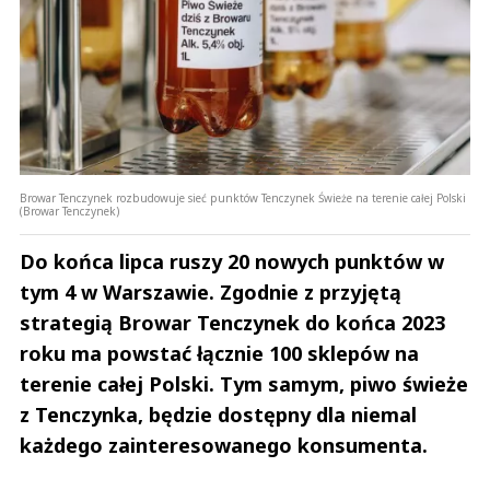
Browar Tenczynek rozbudowuje sieć punktów Tenczynek Świeże na terenie całej Polski
(Browar Tenczynek)
Do końca lipca ruszy 20 nowych punktów w
tym 4 w Warszawie. Zgodnie z przyjętą
strategią Browar Tenczynek do końca 2023
roku ma powstać łącznie 100 sklepów na
terenie całej Polski. Tym samym, piwo świeże
z Tenczynka, będzie dostępny dla niemal
każdego zainteresowanego konsumenta.
Andrzej i Marta Sterniccy
Marta i 