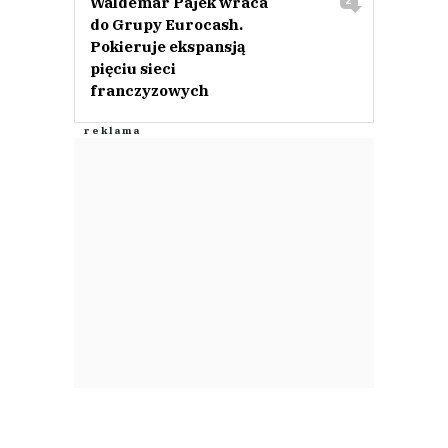
Waldemar Pajek wraca
2
do Grupy Eurocash.
Pokieruje ekspansją
pięciu sieci
franczyzowych