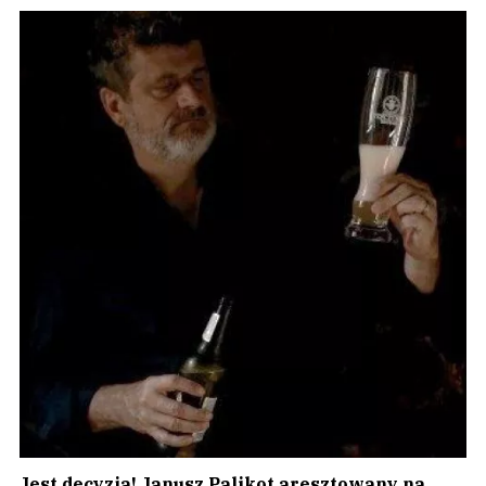
Jest decyzja! Janusz Palikot aresztowany na