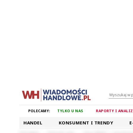
POLECAMY:
TYLKO U NAS
RAPORTY I ANALI
HANDEL
KONSUMENT I TRENDY
E