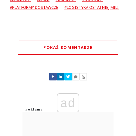
#PLATFORMY DOSTAWCZE
#LOGISTYKA OSTATNIEJ MILI
POKAŻ KOMENTARZE
Komentarze (
0
)
Nie znaleziono komentarzy
Zostaw swoje komentarze
Imię (Wymagane)
ad
Anuluj
Prześlij komentarz