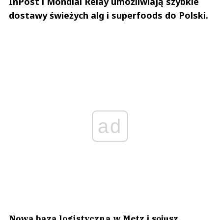
InPost i Mondial Relay umożliwiają szybkie
dostawy świeżych alg i superfoods do Polski.
ad
Nowa baza logistyczna w Metz i sojusz