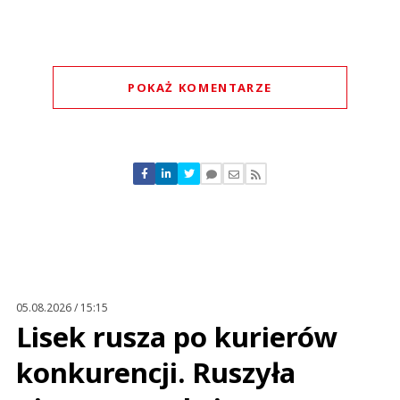
POKAŻ KOMENTARZE
Komentarze (
0
)
Nie znaleziono komentarzy
Zostaw swoje komentarze
Imię (Wymagane)
Anuluj
Prześlij komentarz
05.08.2026 / 15:15
Lisek rusza po kurierów
konkurencji. Ruszyła