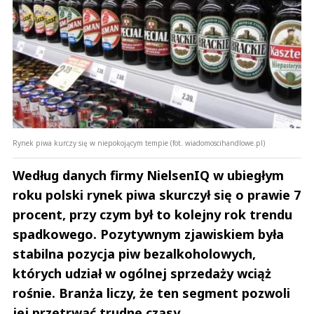
Rynek piwa kurczy się w niepokojącym tempie (fot. wiadomoscihandlowe.pl)
Według danych firmy NielsenIQ w ubiegłym
roku polski rynek piwa skurczył się o prawie 7
procent, przy czym był to kolejny rok trendu
spadkowego. Pozytywnym zjawiskiem była
stabilna pozycja piw bezalkoholowych,
których udział w ogólnej sprzedaży wciąż
rośnie. Branża liczy, że ten segment pozwoli
jej przetrwać trudne czasy.