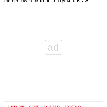
elementów konkurencji na rynku dostaw.
ad
#LISEK APP
#LISEK
#KURIERZY
#DOSTAWY