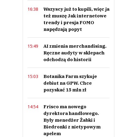
Wszyscy już to kupili, więc ja
16:38
też muszę Jak internetowe
trendy i presja FOMO
napędzają popyt
AI zmienia merchandising.
15:49
Ręczne audyty w sklepach
odchodzą do historii
Botanika Farm szykuje
15:03
debiut na GPW. Chce
pozyskać 15 mln zł
Frisco ma nowego
14:54
dyrektora handlowego.
Były menedżer Żabki i
Biedronki z nietypowym
apelem