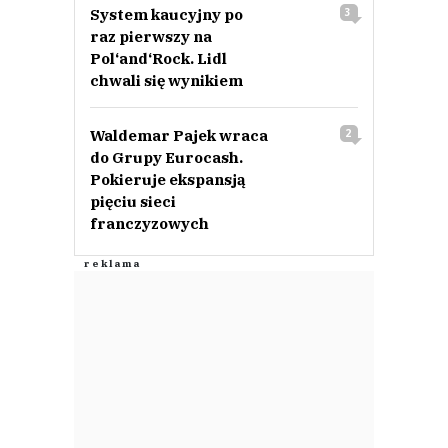
System kaucyjny po
3
raz pierwszy na
Pol‘and‘Rock. Lidl
chwali się wynikiem
Waldemar Pajek wraca
2
do Grupy Eurocash.
Pokieruje ekspansją
pięciu sieci
franczyzowych