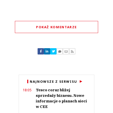
POKAŻ KOMENTARZE
Komentarze (
0
)
Nie znaleziono komentarzy
Zostaw swoje komentarze
Imię (Wymagane)
Anuluj
NAJNOWSZE Z SERWISU
Prześlij komentarz
Tesco coraz bliżej
18:05
sprzedaży biznesu. Nowe
informacje o planach sieci
w CEE