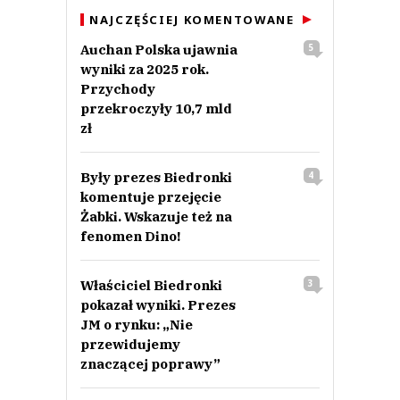
NAJCZĘŚCIEJ KOMENTOWANE
Auchan Polska ujawnia
5
wyniki za 2025 rok.
Przychody
przekroczyły 10,7 mld
zł
Były prezes Biedronki
4
komentuje przejęcie
Żabki. Wskazuje też na
fenomen Dino!
Właściciel Biedronki
3
pokazał wyniki. Prezes
JM o rynku: „Nie
przewidujemy
znaczącej poprawy”