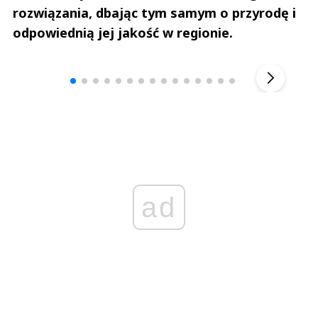
rozwiązania, dbając tym samym o przyrodę i
odpowiednią jej jakość w regionie.
Andrzej i Marta Sterniccy
Marta i 
▶
ad