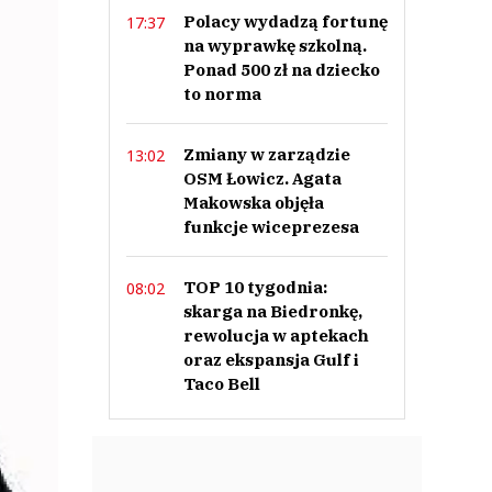
Polacy wydadzą fortunę
17:37
na wyprawkę szkolną.
Ponad 500 zł na dziecko
to norma
Zmiany w zarządzie
13:02
OSM Łowicz. Agata
Makowska objęła
funkcje wiceprezesa
TOP 10 tygodnia:
08:02
skarga na Biedronkę,
rewolucja w aptekach
oraz ekspansja Gulf i
Taco Bell