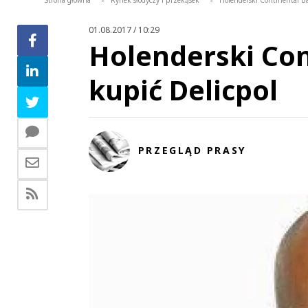
Strona główna
Rynek słodyczy i przekąsek
Holenderski Continental Ba
>
>
01.08.2017 / 10:29
Holenderski Con
kupić Delicpol
PRZEGLĄD PRASY