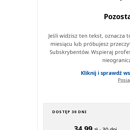
Pozost
Jeśli widzisz ten tekst, oznacza
miesiącu lub próbujesz przeczy
Subskrybentów. Wspieraj profes
nieogranic
Kliknij i sprawdź 
Posia
DOSTĘP 30 DNI
34,99
zł - 30 dni