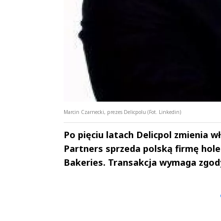
Marcin Czarnecki, prezes Delicpolu (Fot. Linkedin)
Po pięciu latach Delicpol zmienia w
Partners sprzeda polską firmę hol
Bakeries. Transakcja wymaga zgod
Andrzej i Marta
Marta i An
Sterniccy
Sterniccy
▶
▶