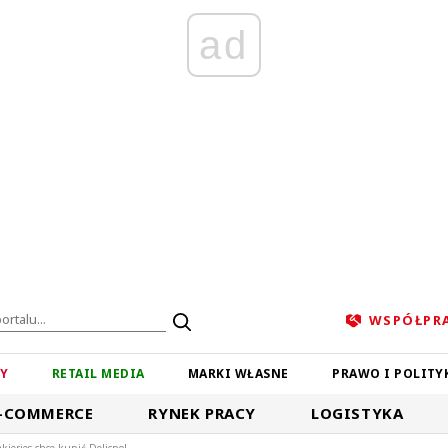
ad
WSPÓŁPR
ZY
RETAIL MEDIA
MARKI WŁASNE
PRAWO I POLITY
-COMMERCE
RYNEK PRACY
LOGISTYKA