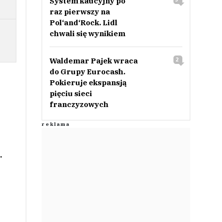
System kaucyjny po
raz pierwszy na
Pol‘and‘Rock. Lidl
chwali się wynikiem
Waldemar Pajek wraca
2
do Grupy Eurocash.
Pokieruje ekspansją
pięciu sieci
franczyzowych
.