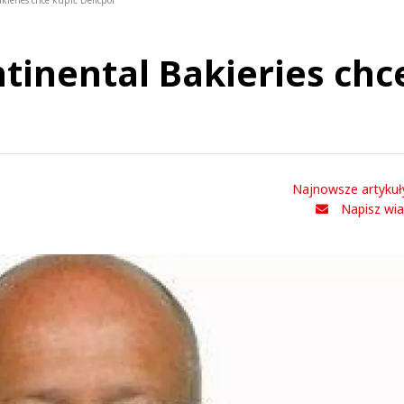
kieries chce kupić Delicpol
tinental Bakieries chc
Najnowsze artykuł
Napisz wi