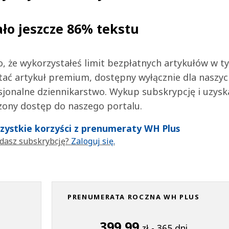
ało jeszcze 86% tekstu
 to, że wykorzystałeś limit bezpłatnych artykułów w t
tać artykuł premium, dostępny wyłącznie dla naszy
jonalne dziennikarstwo. Wykup subskrypcję i uzysk
zony dostęp do naszego portalu.
wszystkie korzyści z prenumeraty WH Plus
dasz subskrybcję?
Zaloguj się.
PRENUMERATA ROCZNA WH PLUS
399,99
zł - 365 dni