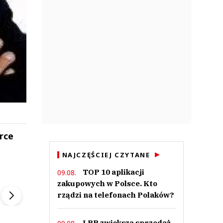
urce
NAJCZĘŚCIEJ CZYTANE
TOP 10 aplikacji
09.08.
ek
Szefem być Sezon 2
Marcin Przybysz
zakupowych w Polsce. Kto
▶
▶
rządzi na telefonach Polaków?
LPP zwiększa sprzedaż