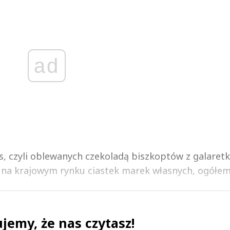
ad
kes, czyli oblewanych czekoladą biszkoptów z galaretk
na krajowym rynku ciastek marek własnych, ogółem 
jemy, że nas czytasz!