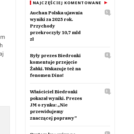
NAJCZĘŚCIEJ KOMENTOWANE
Auchan Polska ujawnia
5
wyniki za 2025 rok.
Przychody
przekroczyły 10,7 mld
ym
zł
ch
aj
Były prezes Biedronki
4
komentuje przejęcie
Żabki. Wskazuje też na
fenomen Dino!
Właściciel Biedronki
3
pokazał wyniki. Prezes
JM o rynku: „Nie
przewidujemy
znaczącej poprawy”
3