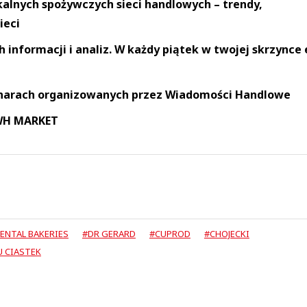
okalnych spożywczych sieci handlowych – trendy,
ieci
informacji i analiz. W każdy piątek w twojej skrzynce 
narach organizowanych przez Wiadomości Handlowe
 WH MARKET
ENTAL BAKERIES
#DR GERARD
#CUPROD
#CHOJECKI
U CIASTEK