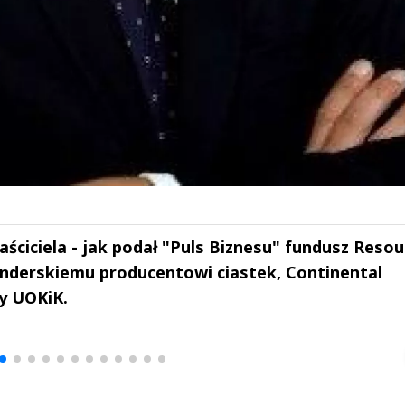
łaściciela - jak podał "Puls Biznesu" fundusz Reso
enderskiemu producentowi ciastek, Continental
y UOKiK.
drzej
Michał Stężalski
FineDiningWe
▶
▶