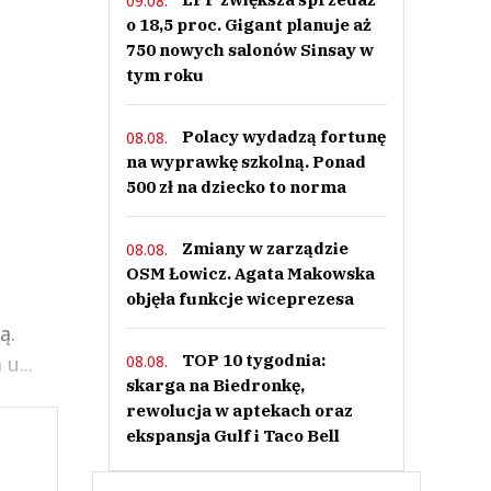
09.08.
o 18,5 proc. Gigant planuje aż
750 nowych salonów Sinsay w
tym roku
Polacy wydadzą fortunę
08.08.
na wyprawkę szkolną. Ponad
500 zł na dziecko to norma
Zmiany w zarządzie
08.08.
OSM Łowicz. Agata Makowska
objęła funkcje wiceprezesa
ą.
TOP 10 tygodnia:
08.08.
u...
skarga na Biedronkę,
rewolucja w aptekach oraz
ekspansja Gulf i Taco Bell