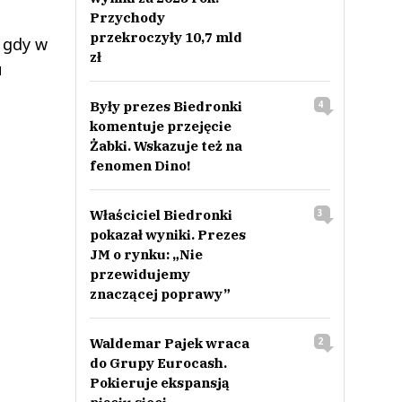
Przychody
przekroczyły 10,7 mld
s gdy w
zł
u
Były prezes Biedronki
4
komentuje przejęcie
Żabki. Wskazuje też na
fenomen Dino!
Właściciel Biedronki
3
pokazał wyniki. Prezes
JM o rynku: „Nie
przewidujemy
znaczącej poprawy”
Waldemar Pajek wraca
2
do Grupy Eurocash.
Pokieruje ekspansją