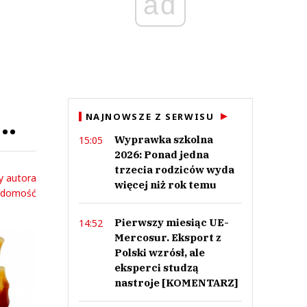
ad
..
NAJNOWSZE Z SERWISU
Wyprawka szkolna
15:05
2026: Ponad jedna
trzecia rodziców wyda
y autora
więcej niż rok temu
adomość
Pierwszy miesiąc UE-
14:52
Mercosur. Eksport z
Polski wzrósł, ale
eksperci studzą
nastroje [KOMENTARZ]