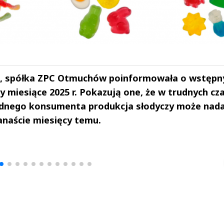
ka, spółka ZPC Otmuchów poinformowała o wstępn
y miesiące 2025 r. Pokazują one, że w trudnych cz
ędnego konsumenta produkcja słodyczy może nada
kanaście miesięcy temu.
drzej
Michał Stężalski
FineDiningWe
▶
▶