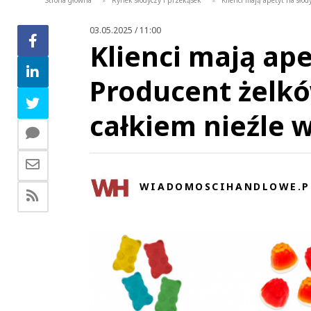
Strona główna
Rynek słodyczy i przekąsek
Klienci mają apetyt na słod
>
>
03.05.2025 / 11:00
Klienci mają ape
Producent żelkó
całkiem nieźle w
WIADOMOSCIHANDLOWE.P