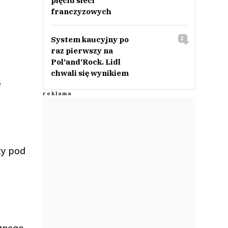
pięciu sieci
franczyzowych
System kaucyjny po
2
raz pierwszy na
Pol‘and‘Rock. Lidl
chwali się wynikiem
e
ty pod
cznego