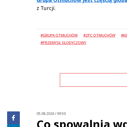
z Turcji.
#GRUPA OTMUCHÓW
#ZPC OTMUCHÓW
#K
#PRZEMYSŁ SŁODYCZOWY
Zo
05.08.2026 / 09:50
Co spowalnia wd