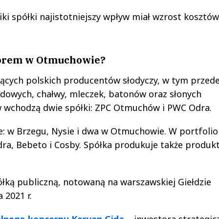
iki spółki najistotniejszy wpływ miał wzrost kosztów
torem w Otmuchowie?
cych polskich producentów słodyczy, w tym przed
adowych, chałwy, mleczek, batonów oraz słonych
 wchodzą dwie spółki: ZPC Otmuchów i PWC Odra.
: w Brzegu, Nysie i dwa w Otmuchowie. W portfolio
Odra, Bebeto i Cosby. Spółka produkuje także produk
łką publiczną, notowaną na warszawskiej Giełdzie
 2021 r.
alnego koncernu Kervan Gida
– inwestora strategi