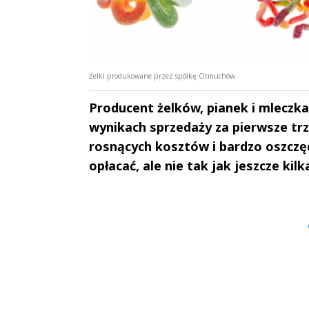
Żelki produkowane przez spółkę Otmuchów
Producent żelków, pianek i mlecz
wynikach sprzedaży za pierwsze trz
rosnących kosztów i bardzo oszcz
opłacać, ale nie tak jak jeszcze kil
Andrzej i Marta
Marta i An
Sterniccy
Sterniccy
▶
▶