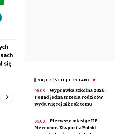
ych
asach
l się
NAJCZĘŚCIEJ CZYTANE
ek
Szefem być Sezon 2
Marcin Przybysz
▶
▶
Wyprawka szkolna 2026:
06.08.
Ponad jedna trzecia rodziców
wyda więcej niż rok temu
Pierwszy miesiąc UE-
06.08.
Mercosur. Eksport z Polski