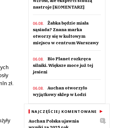
wzrósł, ale eksperci studzą
nastroje [KOMENTARZ]
Żabka będzie miała
06.08.
sąsiada? Znana marka
otworzy się w kultowym
miejscu w centrum Warszawy
Bio Planet rozkręca
06.08.
silniki. Większe moce już tej
ych
jesieni
osły
ln zł.
Auchan otworzyło
06.08.
wyjątkowy sklep w Łodzi
NAJCZĘŚCIEJ KOMENTOWANE
ożyły
Auchan Polska ujawnia
5
wyniki za 2025 rok.