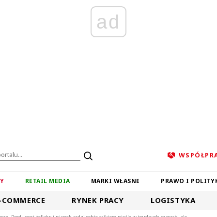
ad
WSPÓŁPR
ZY
RETAIL MEDIA
MARKI WŁASNE
PRAWO I POLITY
-COMMERCE
RYNEK PRACY
LOGISTYKA