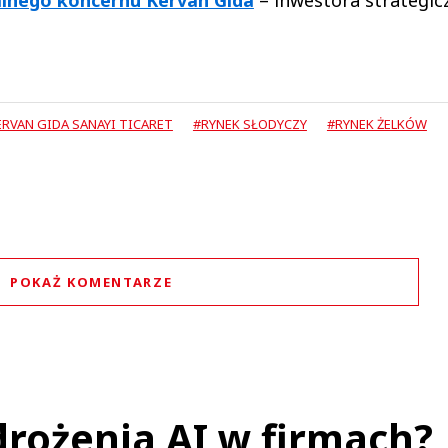
ERVAN GIDA SANAYI TICARET
#RYNEK SŁODYCZY
#RYNEK ŻELKÓW
POKAŻ KOMENTARZE
Komentarze (
0
)
Nie znaleziono komentarzy
staw swoje komentarze
Imię (Wymagane)
rożenia AI w firmach?