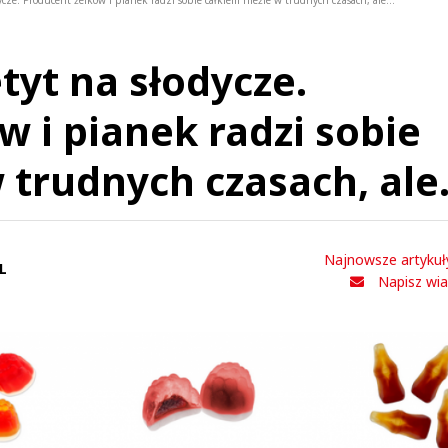
ycze. Producent żelków i pianek radzi sobie całkiem nieźle w trudnych czasach, ale...
tyt na słodycze.
w i pianek radzi sobie
 trudnych czasach, ale.
Najnowsze artykuł
L
Napisz wi