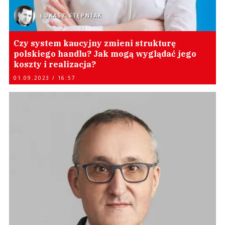
ŁUKASZ STĘPNIAK
Czy system kaucyjny zmieni strukturę
polskiego handlu? Jak mogą wyglądać jego
koszty i realizacja?
01.09.2023 / 16:57