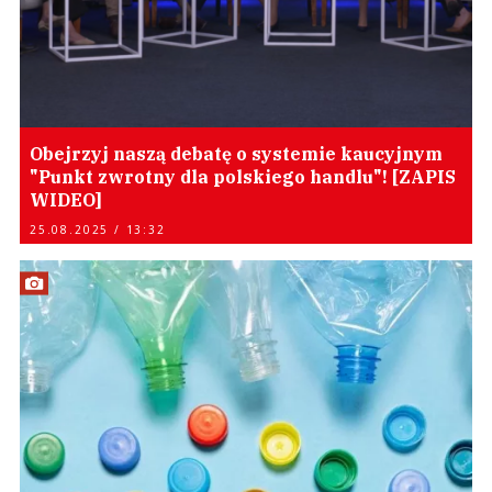
Obejrzyj naszą debatę o systemie kaucyjnym
"Punkt zwrotny dla polskiego handlu"! [ZAPIS
WIDEO]
25.08.2025 / 13:32