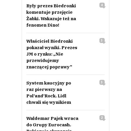
Były prezes Biedronki
4
komentuje przejęcie
Żabki. Wskazuje też na
fenomen Dino!
Właściciel Biedronki
3
pokazał wyniki. Prezes
JM o rynku: „Nie
przewidujemy
znaczącej poprawy”
System kaucyjny po
3
raz pierwszy na
Pol‘and‘Rock. Lidl
chwali się wynikiem
Waldemar Pajek wraca
2
do Grupy Eurocash.