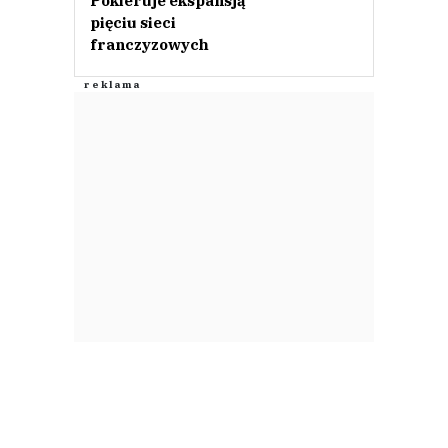
Pokieruje ekspansją
pięciu sieci
franczyzowych