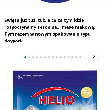
Święta już tuż, tuż, a co za tym idzie
rozpoczynamy sezon na... masę makową.
Tym razem w nowym opakowaniu typu
doypack.
Andrzej i Marta Sterniccy
Marta i 
▶