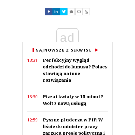
Komentarze (
0
)
Nie znaleziono komentarzy
Zostaw swoje komentarze
Imię (Wymagane)
ad
Anuluj
NAJNOWSZE Z SERWISU
Prześlij komentarz
Perfekcyjny wygląd
13:31
odchodzi do lamusa? Polacy
stawiają na inne
rozwiązania
Pizza i kwiaty w 15 minut?
13:30
Wolt z nową usługą
Pyszne.pl uderza w PIP. W
12:59
liście do minister pracy
zarzuca presję polityczną i