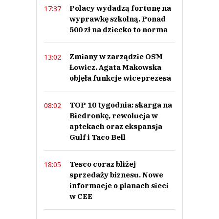
Polacy wydadzą fortunę na
17:37
Nie trzeba dawać dzieciom tyle cukru to i próchnicy nie będzie. Moje
maluchy rzadko dostają widzą słodycze czy oranżadę. Jedzą owoce i piją
wyprawkę szkolną. Ponad
cisowiankę bez gazu. Zęby mają najzdrowsze w całej klasie
500 zł na dziecko to norma
elza
Odpowiedz
Zmiany w zarządzie OSM
13:02
0
Łowicz. Agata Makowska
0
objęła funkcje wiceprezesa
Nie znaleziono komentarzy
Zostaw swoje komentarze
TOP 10 tygodnia: skarga na
08:02
Imię (Wymagane)
Biedronkę, rewolucja w
aptekach oraz ekspansja
Gulf i Taco Bell
Anuluj
Prześlij komentarz
Tesco coraz bliżej
18:05
sprzedaży biznesu. Nowe
informacje o planach sieci
w CEE