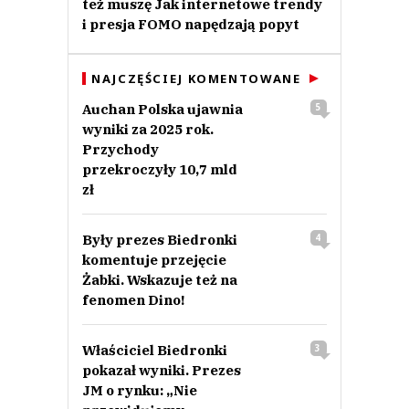
też muszę Jak internetowe trendy
i presja FOMO napędzają popyt
NAJCZĘŚCIEJ KOMENTOWANE
Auchan Polska ujawnia
5
wyniki za 2025 rok.
Przychody
przekroczyły 10,7 mld
zł
Były prezes Biedronki
4
komentuje przejęcie
Żabki. Wskazuje też na
fenomen Dino!
Właściciel Biedronki
3
pokazał wyniki. Prezes
JM o rynku: „Nie