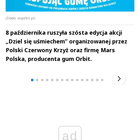
(Źródło: mojorbit.pl)
8 października ruszyła szósta edycja akcji
„Dziel się uśmiechem” organizowanej przez
Polski Czerwony Krzyż oraz firmę Mars
Polska, producenta gum Orbit.
Andrzej i Marta Sterniccy
Marta i 
▶
ad