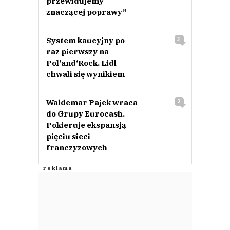
przewidujemy
znaczącej poprawy”
System kaucyjny po
3
raz pierwszy na
Pol‘and‘Rock. Lidl
chwali się wynikiem
Waldemar Pajek wraca
2
do Grupy Eurocash.
Pokieruje ekspansją
pięciu sieci
franczyzowych