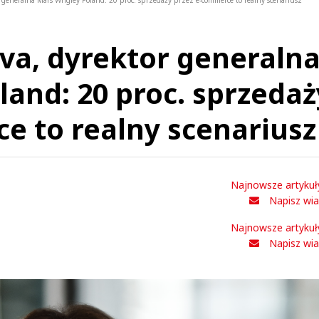
r generalna Mars Wrigley Poland: 20 proc. sprzedaży przez e-commerce to realny scenariusz
va, dyrektor generaln
land: 20 proc. sprzedaż
e to realny scenariusz
Najnowsze artykuł
Napisz wi
Najnowsze artykuł
Napisz wi