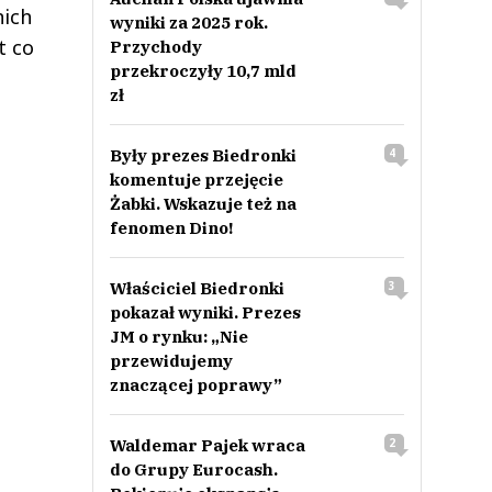
nich
wyniki za 2025 rok.
t co
Przychody
przekroczyły 10,7 mld
zł
Były prezes Biedronki
4
komentuje przejęcie
Żabki. Wskazuje też na
fenomen Dino!
Właściciel Biedronki
3
pokazał wyniki. Prezes
JM o rynku: „Nie
przewidujemy
znaczącej poprawy”
Waldemar Pajek wraca
2
do Grupy Eurocash.