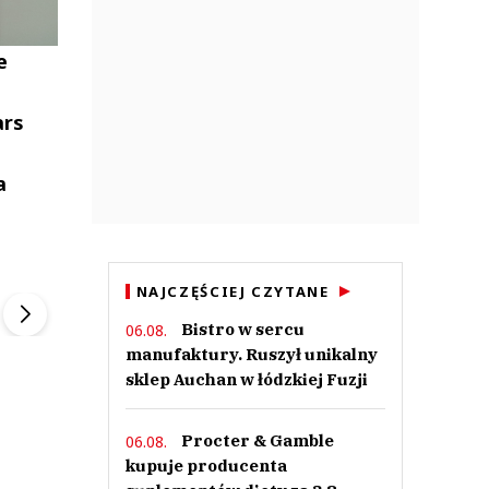
e
ars
a
ek
Szefem być Sezon 2
Marcin Przybysz
▶
▶
NAJCZĘŚCIEJ CZYTANE
Bistro w sercu
06.08.
manufaktury. Ruszył unikalny
sklep Auchan w łódzkiej Fuzji
Procter & Gamble
06.08.
kupuje producenta