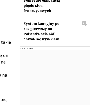
Pokieruje ekspansją
pięciu sieci
franczyzowych
System kaucyjny po
2
raz pierwszy na
Pol‘and‘Rock. Lidl
chwali się wynikiem
 takie
o
ę on
 na
w na
pis,