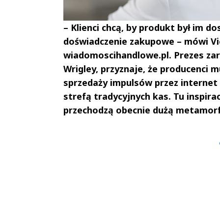
– Klienci chcą, by produkt był im d
doświadczenie zakupowe – mówi Vi
wiadomoscihandlowe.pl. Prezes za
Wrigley, przyznaje, że producenci
sprzedaży impulsów przez internet
strefą tradycyjnych kas. Tu inspira
przechodzą obecnie dużą metamor
Andrzej i Marta
Marta i An
Sterniccy
Sterniccy
▶
▶