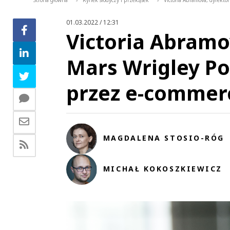
Strona główna
Rynek słodyczy i przekąsek
Victoria Abramova, dyrekto
>
>
01.03.2022 / 12:31
Victoria Abramo
Mars Wrigley Po
przez e-commerc
MAGDALENA STOSIO-RÓG
MICHAŁ KOKOSZKIEWICZ