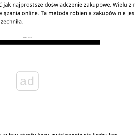
ć jak najprostsze doświadczenie zakupowe. Wielu z 
ązania online. Ta metoda robienia zakupów nie jes
zechniła.
REKLAMA
ad
tzw. strefy kasy, zwiększenie się liczby kas