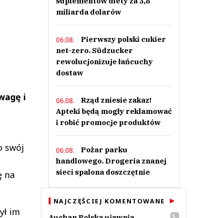
suplementów diety za 3,8
miliarda dolarów
Pierwszy polski cukier
06.08.
net-zero. Südzucker
rewolucjonizuje łańcuchy
dostaw
wagę i
Rząd zniesie zakaz!
06.08.
Apteki będą mogły reklamować
i robić promocje produktów
o swój
Pożar parku
06.08.
handlowego. Drogeria znanej
sieci spalona doszczętnie
ę na
NAJCZĘŚCIEJ KOMENTOWANE
ył im
Auchan Polska ujawnia
5