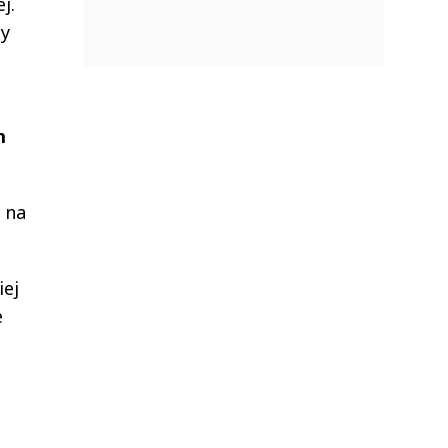
j.
by
m
 na
iej
e