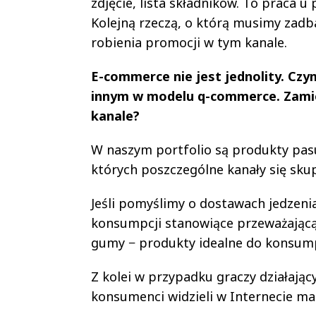
zdjęcie, lista składników. To praca u
Kolejną rzeczą, o którą musimy zadb
robienia promocji w tym kanale.
E-commerce nie jest jednolity. Czy
innym w modelu q-commerce. Zamie
kanale?
W naszym portfolio są produkty pas
których poszczególne kanały się skup
Jeśli pomyślimy o dostawach jedzenia
konsumpcji stanowiące przeważającą 
gumy − produkty idealne do konsump
Z kolei w przypadku graczy działają
konsumenci widzieli w Internecie mark