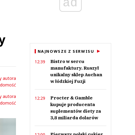
ad
a
y
NAJNOWSZE Z SERWISU
Bistro w sercu
12:39
manufaktury. Ruszył
unikalny sklep Auchan
y autora
w łódzkiej Fuzji
adomość
y autora
Procter & Gamble
12:29
adomość
kupuje producenta
suplementów diety za
3,8 miliarda dolarów
Pierwszy polski cukier
12:00