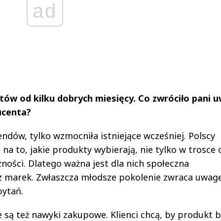
ad
ów od kilku dobrych miesięcy. Co zwróciło pani u
ucenta?
dów, tylko wzmocniła istniejące wcześniej. Polscy
a to, jakie produkty wybierają, nie tylko w trosce 
zności. Dlatego ważna jest dla nich społeczna
 marek. Zwłaszcza młodsze pokolenie zwraca uwag
pytań.
są też nawyki zakupowe. Klienci chcą, by produkt b