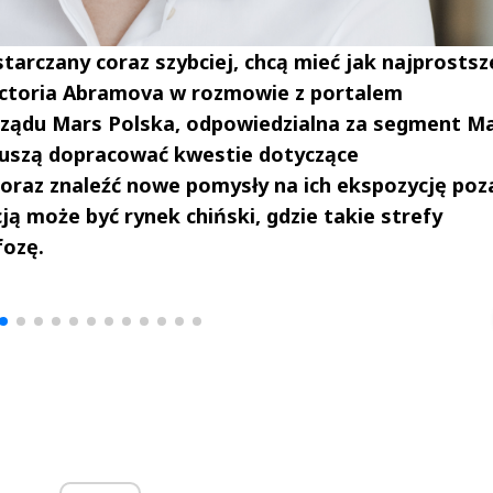
ostarczany coraz szybciej, chcą mieć jak najprostsz
ctoria Abramova w rozmowie z portalem
rządu Mars Polska, odpowiedzialna za segment M
 muszą dopracować kwestie dotyczące
 oraz znaleźć nowe pomysły na ich ekspozycję poz
cją może być rynek chiński, gdzie takie strefy
fozę.
drzej
Michał Stężalski
FineDiningWe
▶
▶