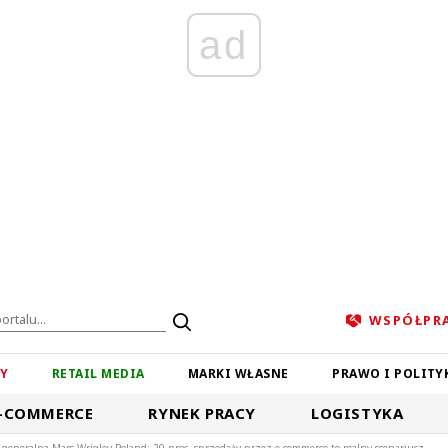
ad
WSPÓŁPR
ZY
RETAIL MEDIA
MARKI WŁASNE
PRAWO I POLITY
-COMMERCE
RYNEK PRACY
LOGISTYKA