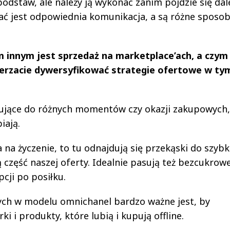
 podstaw, ale należy ją wykonać zanim pójdzie się dale
ać jest odpowiednia komunikacja, a są różne sposo
m innym jest sprzedaż na marketplace’ach, a czym
rzacie dywersyfikować strategie ofertowe w ty
ujące do różnych momentów czy okazji zakupowych,
iają.
 na życzenie, to tu odnajdują się przekąski do szybk
część naszej oferty. Idealnie pasują też bezcukrow
cji po posiłku.
cych w modelu omnichanel bardzo ważne jest, by
i i produkty, które lubią i kupują offline.