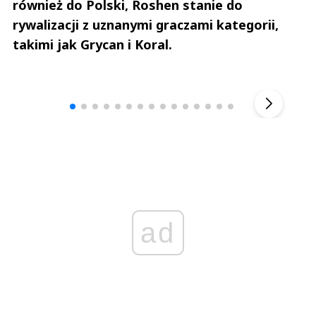
również do Polski, Roshen stanie do
rywalizacji z uznanymi graczami kategorii,
takimi jak Grycan i Koral.
Andrzej i Marta Sterniccy
Marta i 
▶
ad