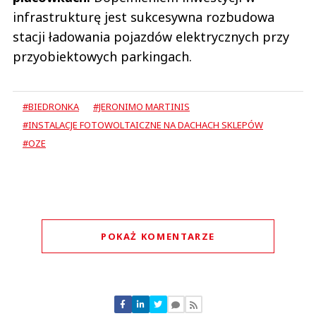
infrastrukturę jest sukcesywna rozbudowa
stacji ładowania pojazdów elektrycznych przy
przyobiektowych parkingach.
#BIEDRONKA
#JERONIMO MARTINIS
#INSTALACJE FOTOWOLTAICZNE NA DACHACH SKLEPÓW
#OZE
POKAŻ KOMENTARZE
Komentarze (
0
)
Nie znaleziono komentarzy
Zostaw swoje komentarze