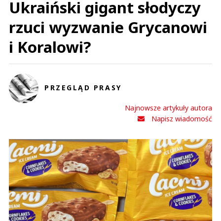
Ukraiński gigant słodyczy
rzuci wyzwanie Grycanowi
i Koralowi?
PRZEGLĄD PRASY
Najnowsze artykuły autora
Napisz wiadomość