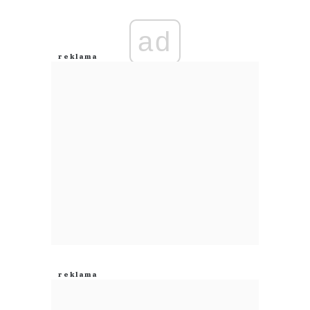
ad
Jeśli ekspansja
28.07.2026 / 20:32
This comment was minimized by the moderator on the site
to Robert Krzak, rozwijał PiP.
Jeśli ekspansja
Odpowiedz
0
0
Nie znaleziono komentarzy
Zostaw swoje komentarze
Imię (Wymagane)
Anuluj
Prześlij komentarz