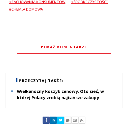
#ZACHOWANIA KONSUMENTÓW
#ŚRODKI CZYSTOŚCI
#CHEMIA DOMOWA
POKAŻ KOMENTARZE
Komentarze (
0
)
Nie znaleziono komentarzy
Zostaw swoje komentarze
PRZECZYTAJ TAKŻE:
Imię (Wymagane)
Wielkanocny koszyk cenowy. Oto sieć, w
której Polacy zrobią najtańsze zakupy
Anuluj
Prześlij komentarz