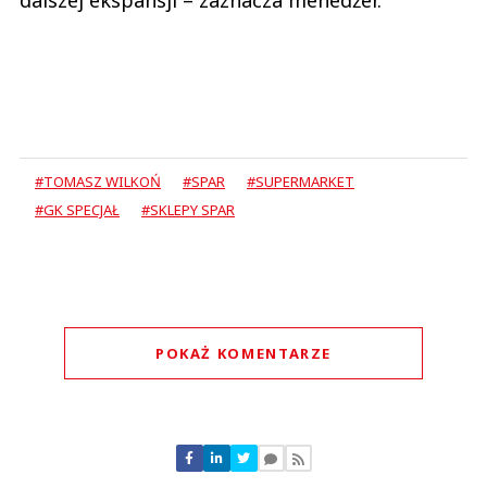
dalszej ekspansji – zaznacza menedżer.
#TOMASZ WILKOŃ
#SPAR
#SUPERMARKET
#GK SPECJAŁ
#SKLEPY SPAR
POKAŻ KOMENTARZE
Komentarze (
1
)