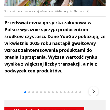
Sprzedaż chemii gospodarczej rośnie przed Wielkanocą (fot. Shutterstock)
Przedświąteczna gorączka zakupowa w
Polsce wyraźnie sprzyja producentom
środków czystości. Dane YouGov pokazują, że
w kwietniu 2025 roku nastąpił gwałtowny
wzrost zainteresowania produktami do
prania i sprzątania. Wyższa wartość rynku
wynika z większej liczby transakcji, a nie z
podwyżek cen produktów.
Andrzej i Marta Sterniccy
Marta i 
▶