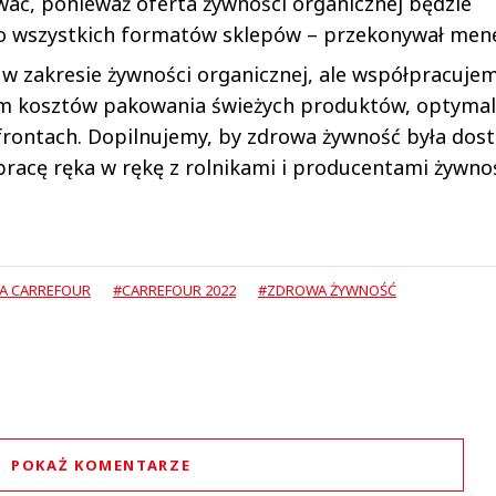
ować, ponieważ oferta żywności organicznej będzie
do wszystkich formatów sklepów – przekonywał mene
 zakresie żywności organicznej, ale współpracuje
m kosztów pakowania świeżych produktów, optymal
 frontach. Dopilnujemy, by zdrowa żywność była dos
pracę ręka w rękę z rolnikami i producentami żywnoś
A CARREFOUR
#CARREFOUR 2022
#ZDROWA ŻYWNOŚĆ
POKAŻ KOMENTARZE