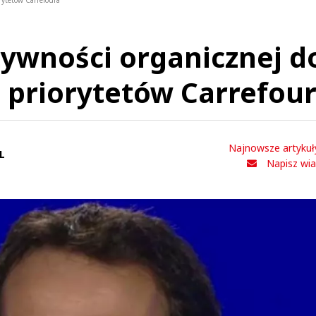
rytetów Carrefoura
ywności organicznej d
d priorytetów Carrefou
Najnowsze artykuł
L
Napisz wi