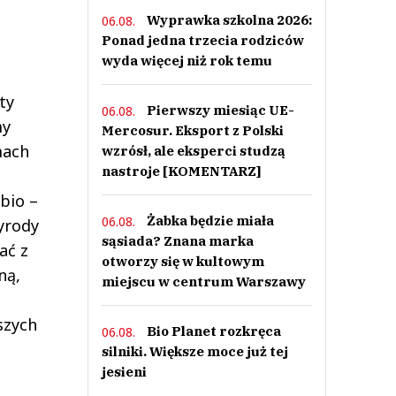
Wyprawka szkolna 2026:
06.08.
Ponad jedna trzecia rodziców
wyda więcej niż rok temu
ty
Pierwszy miesiąc UE-
06.08.
my
Mercosur. Eksport z Polski
mach
wzrósł, ale eksperci studzą
nastroje [KOMENTARZ]
bio –
Żabka będzie miała
06.08.
yrody
sąsiada? Znana marka
ać z
otworzy się w kultowym
ną,
miejscu w centrum Warszawy
szych
Bio Planet rozkręca
06.08.
silniki. Większe moce już tej
jesieni