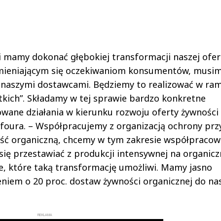
li mamy dokonać głębokiej transformacji naszej ofer
 zmieniającym się oczekiwaniom konsumentów, musi
z naszymi dostawcami. Będziemy to realizować w ra
kich”. Składamy w tej sprawie bardzo konkretne
ane działania w kierunku rozwoju oferty żywności 
foura. – Współpracujemy z organizacją ochrony prz
ść organiczną, chcemy w tym zakresie współpracow
 się przestawiać z produkcji intensywnej na organicz
, które taką transformację umożliwi. Mamy jasno
eniem o 20 proc. dostaw żywności organicznej do na
REKLAMA