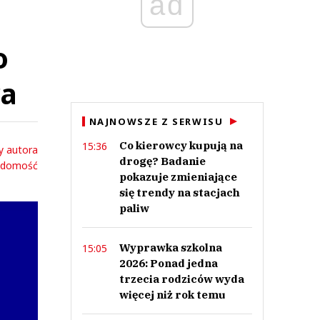
ad
o
ra
NAJNOWSZE Z SERWISU
Co kierowcy kupują na
15:36
y autora
drogę? Badanie
adomość
pokazuje zmieniające
się trendy na stacjach
paliw
Wyprawka szkolna
15:05
2026: Ponad jedna
trzecia rodziców wyda
więcej niż rok temu