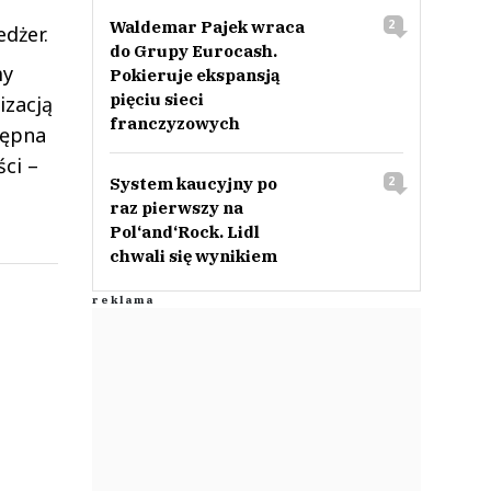
Waldemar Pajek wraca
2
dżer.
do Grupy Eurocash.
my
Pokieruje ekspansją
pięciu sieci
izacją
franczyzowych
tępna
ci –
System kaucyjny po
2
raz pierwszy na
Pol‘and‘Rock. Lidl
chwali się wynikiem