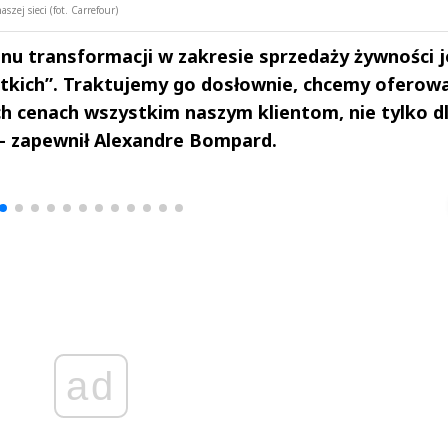
ej sieci (fot. Carrefour)
u transformacji w zakresie sprzedaży żywności j
tkich”. Traktujemy go dosłownie, chcemy oferow
h cenach wszystkim naszym klientom, nie tylko d
 zapewnił Alexandre Bompard.
drzej
Michał Stężalski
FineDiningWe
▶
▶
ad