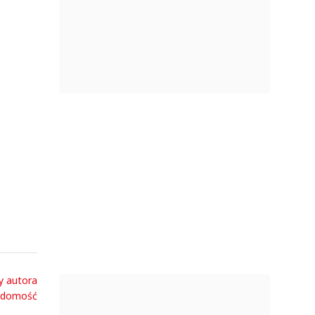
y autora
adomość