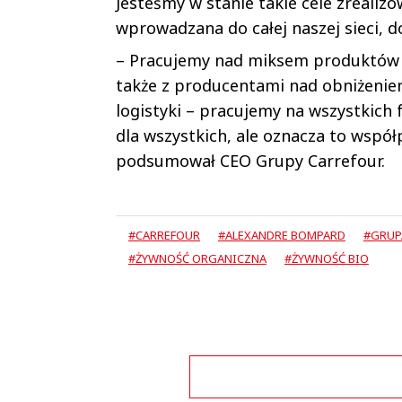
Jesteśmy w stanie takie cele zrealiz
wprowadzana do całej naszej sieci, 
– Pracujemy nad miksem produktów w
także z producentami nad obniżenie
logistyki – pracujemy na wszystkich
dla wszystkich, ale oznacza to współ
podsumował CEO Grupy Carrefour.
#CARREFOUR
#ALEXANDRE BOMPARD
#GRUP
#ŻYWNOŚĆ ORGANICZNA
#ŻYWNOŚĆ BIO