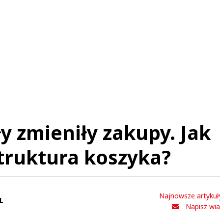
Komentarze (
0
)
Nie znaleziono komentarzy
staw swoje komentarze
Imię (Wymagane)
Anuluj
Prześlij komentarz
ły zmieniły zakupy. Jak
truktura koszyka?
Najnowsze artykuł
L
Napisz wi