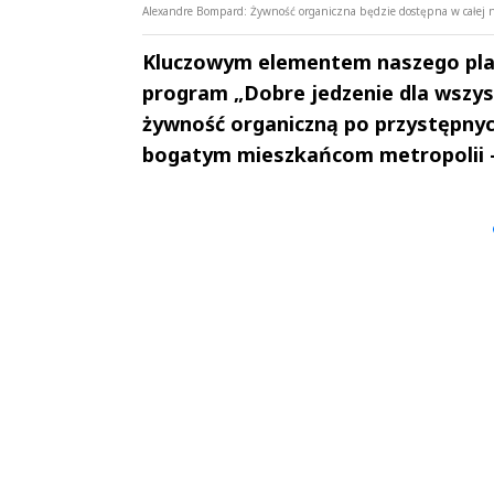
Alexandre Bompard: Żywność organiczna będzie dostępna w całej nasz
Kluczowym elementem naszego plan
program „Dobre jedzenie dla wszys
żywność organiczną po przystępnyc
bogatym mieszkańcom metropolii –
Andrzej i Marta
Marta i An
Sterniccy
Sterniccy
▶
▶