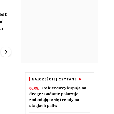
est
ać
la
ek
Szefem być Sezon 2
Marcin Przybysz
▶
▶
NAJCZĘŚCIEJ CZYTANE
Co kierowcy kupują na
06.08.
drogę? Badanie pokazuje
zmieniające się trendy na
stacjach paliw