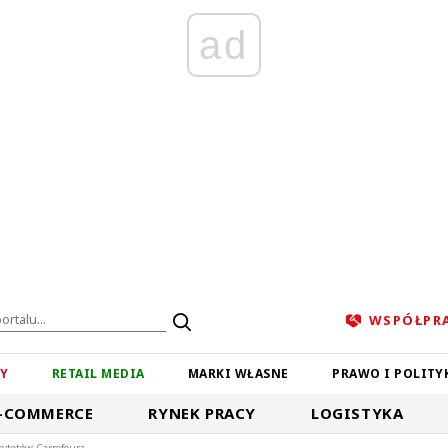
ad
WSPÓŁPR
ZY
RETAIL MEDIA
MARKI WŁASNE
PRAWO I POLITY
-COMMERCE
RYNEK PRACY
LOGISTYKA