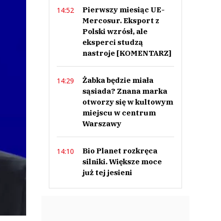
Pierwszy miesiąc UE-
14:52
Mercosur. Eksport z
Polski wzrósł, ale
eksperci studzą
nastroje [KOMENTARZ]
Żabka będzie miała
14:29
sąsiada? Znana marka
otworzy się w kultowym
miejscu w centrum
Warszawy
Bio Planet rozkręca
14:10
silniki. Większe moce
już tej jesieni