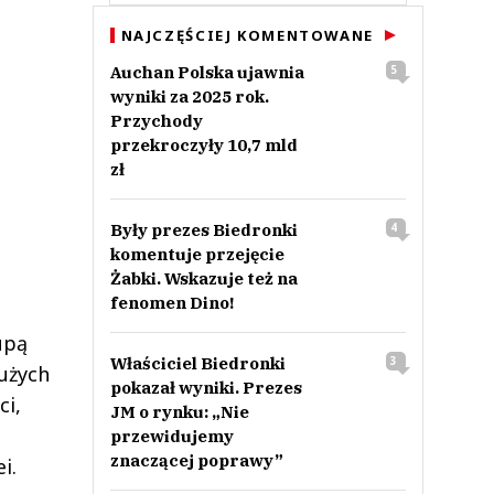
NAJCZĘŚCIEJ KOMENTOWANE
Auchan Polska ujawnia
5
wyniki za 2025 rok.
Przychody
przekroczyły 10,7 mld
zł
Były prezes Biedronki
4
komentuje przejęcie
Żabki. Wskazuje też na
fenomen Dino!
upą
Właściciel Biedronki
3
użych
pokazał wyniki. Prezes
ci,
JM o rynku: „Nie
przewidujemy
znaczącej poprawy”
i.