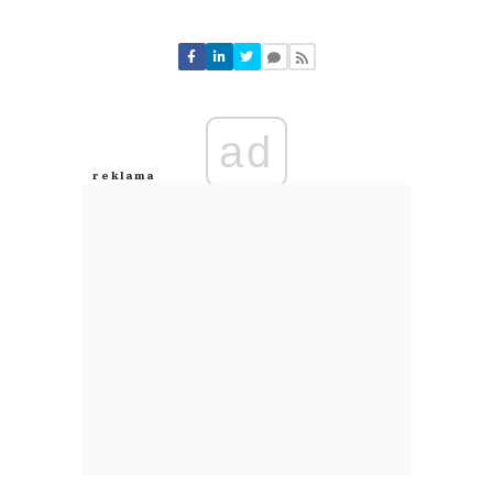
Komentarze (
0
)
Nie znaleziono komentarzy
Zostaw swoje komentarze
Imię (Wymagane)
ad
Anuluj
Prześlij komentarz