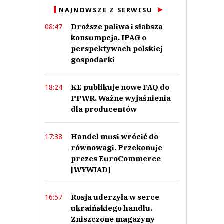
NAJNOWSZE Z SERWISU
Droższe paliwa i słabsza
08:47
konsumpcja. IPAG o
perspektywach polskiej
gospodarki
KE publikuje nowe FAQ do
18:24
PPWR. Ważne wyjaśnienia
dla producentów
Handel musi wrócić do
17:38
równowagi. Przekonuje
prezes EuroCommerce
[WYWIAD]
Rosja uderzyła w serce
16:57
ukraińskiego handlu.
Zniszczone magazyny