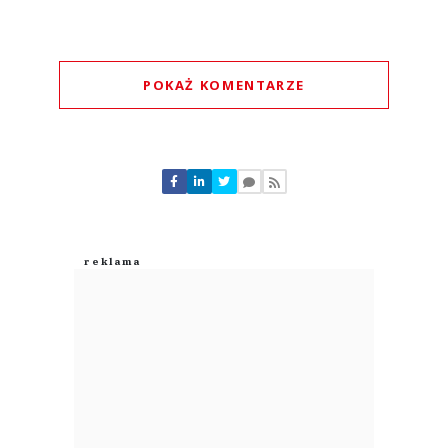
POKAŻ KOMENTARZE
Komentarze (
1
)
Polak
28.07.2026 / 18:18
This comment was minimized by the moderator on the site
Zablokować wszystkie wejścia. Oni tylko zamykają nasze firmy.
Polak
Odpowiedz
0
0