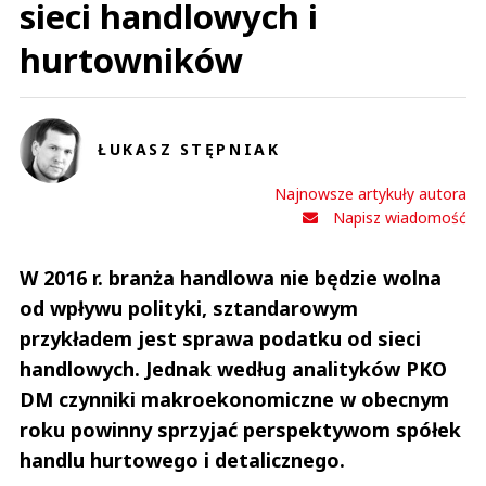
sieci handlowych i
hurtowników
ŁUKASZ STĘPNIAK
Najnowsze artykuły autora
Napisz wiadomość
W 2016 r. branża handlowa nie będzie wolna
od wpływu polityki, sztandarowym
przykładem jest sprawa podatku od sieci
handlowych. Jednak według analityków PKO
DM czynniki makroekonomiczne w obecnym
roku powinny sprzyjać perspektywom spółek
handlu hurtowego i detalicznego.
Andrzej i Marta Sterniccy
Marta i 