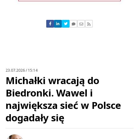
Komentarze (
0
)
Nie znaleziono komentarzy
Zostaw swoje komentarze
Imię (Wymagane)
Anuluj
Prześlij komentarz
23.07.2026 / 15:14
Michałki wracają do
Biedronki. Wawel i
największa sieć w Polsce
dogadały się