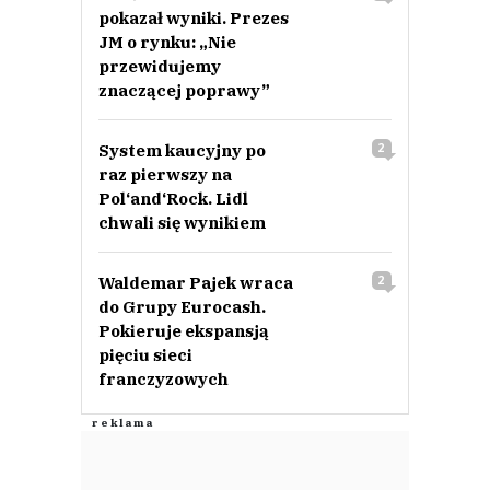
pokazał wyniki. Prezes
JM o rynku: „Nie
przewidujemy
znaczącej poprawy”
System kaucyjny po
2
raz pierwszy na
Pol‘and‘Rock. Lidl
chwali się wynikiem
Waldemar Pajek wraca
2
do Grupy Eurocash.
Pokieruje ekspansją
pięciu sieci
franczyzowych