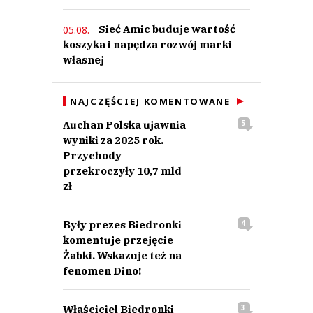
Sieć Amic buduje wartość
05.08.
koszyka i napędza rozwój marki
własnej
NAJCZĘŚCIEJ KOMENTOWANE
Auchan Polska ujawnia
5
wyniki za 2025 rok.
Przychody
przekroczyły 10,7 mld
zł
Były prezes Biedronki
4
komentuje przejęcie
Żabki. Wskazuje też na
fenomen Dino!
Właściciel Biedronki
3