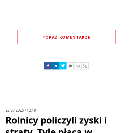
POKAŻ KOMENTARZE
Komentarze (
0
)
Nie znaleziono komentarzy
Zostaw swoje komentarze
Imię (Wymagane)
Anuluj
Prześlij komentarz
23.07.2026 / 12:19
Rolnicy policzyli zyski i
straty. Tyle płacą w