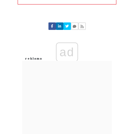
Komentarze (
0
)
Nie znaleziono komentarzy
Zostaw swoje komentarze
Imię (Wymagane)
ad
Anuluj
Prześlij komentarz