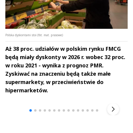
Polska dyskontami stoi (fot. mat. prasowe)
Aż 38 proc. udziałów w polskim rynku FMCG
będą miały dyskonty w 2026 r. wobec 32 proc.
w roku 2021 - wynika z prognoz PMR.
Zyskiwać na znaczeniu będą także małe
supermarkety, w przeciwieństwie do
hipermarketów.
Andrzej i Marta Sterniccy
Marta i 
▶