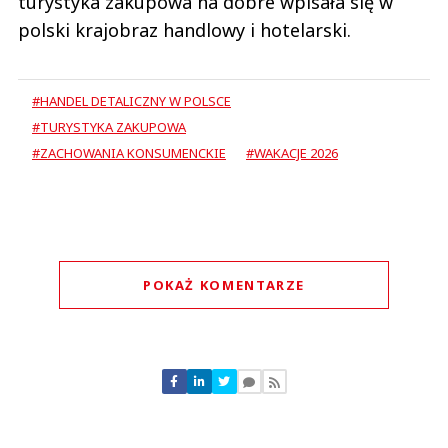
turystyka zakupowa na dobre wpisała się w
polski krajobraz handlowy i hotelarski.
#HANDEL DETALICZNY W POLSCE
#TURYSTYKA ZAKUPOWA
#ZACHOWANIA KONSUMENCKIE
#WAKACJE 2026
POKAŻ KOMENTARZE
Komentarze (
0
)
Nie znaleziono komentarzy
Zostaw swoje komentarze
Imię (Wymagane)