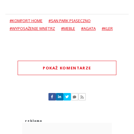
#KOMFORT HOME
#SAN PARK PIASECZNO
#WYPOSAŻENIE WNĘTRZ
#MEBLE
#AGATA
#KLER
POKAŻ KOMENTARZE
Komentarze (
0
)
Nie znaleziono komentarzy
Zostaw swoje komentarze
Imię (Wymagane)
Anuluj