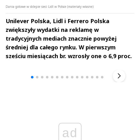
Dania gotowe w sklepie sieci Lidl w Polsce (materiały własne)
Unilever Polska, Lidl i Ferrero Polska
zwiększyły wydatki na reklamę w
tradycyjnych mediach znacznie powyżej
średniej dla całego rynku. W pierwszym
sześciu miesiącach br. wzrosły one o 6,9 proc.
Andrzej i Marta Sterniccy
Marta i 
▶
ad