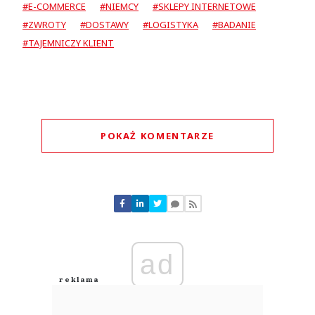
#E-COMMERCE
#NIEMCY
#SKLEPY INTERNETOWE
#ZWROTY
#DOSTAWY
#LOGISTYKA
#BADANIE
#TAJEMNICZY KLIENT
POKAŻ KOMENTARZE
Komentarze (
1
)
ad
Paweł
04.08.2026 / 13:30
This comment was minimized by the moderator on the site
Jaka spektakularna porażka