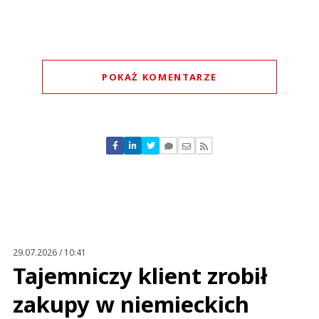
POKAŻ KOMENTARZE
Komentarze (
0
)
Nie znaleziono komentarzy
Zostaw swoje komentarze
Imię (Wymagane)
Anuluj
Prześlij komentarz
29.07.2026 / 10:41
Tajemniczy klient zrobił
zakupy w niemieckich