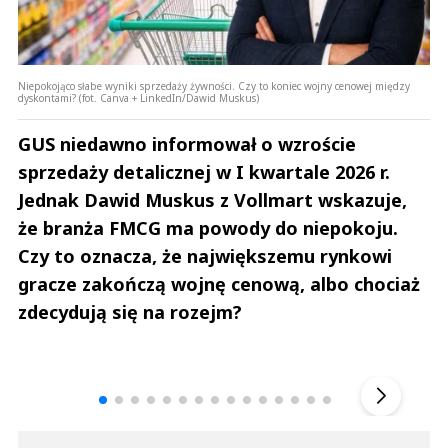
Niepokojąco słabe wyniki sprzedaży żywności. Czy to koniec wojny cenowej między
dyskontami? (fot. Canva + LinkedIn/Dawid Muskus)
GUS niedawno informował o wzroście
sprzedaży detalicznej w I kwartale 2026 r.
Jednak Dawid Muskus z Vollmart wskazuje,
że branża FMCG ma powody do niepokoju.
Czy to oznacza, że największemu rynkowi
gracze zakończą wojnę cenową, albo chociaż
zdecydują się na rozejm?
Andrzej i Marta Sterniccy
Marta i 
▶