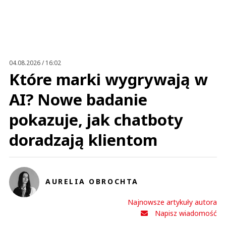
Imię (Wymagane)
Anuluj
Prześlij komentarz
04.08.2026 / 16:02
Które marki wygrywają w
AI? Nowe badanie
pokazuje, jak chatboty
doradzają klientom
AURELIA OBROCHTA
Najnowsze artykuły autora
Napisz wiadomość