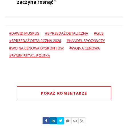
zaczyna rosnąć"
#DAWID MUSKUS
#SPRZEDAŻ DETALICZNA
#GUS
#SPRZEDAŻ DETALICZNA 2026
#HANDEL SPOŻYWCZY
#WOJNA CENOWA DYSKONTÓW
#WOJNA CENOWA
#RYNEK RETAIL POLSKA
POKAŻ KOMENTARZE
Komentarze (
0
)
Nie znaleziono komentarzy
Zostaw swoje komentarze