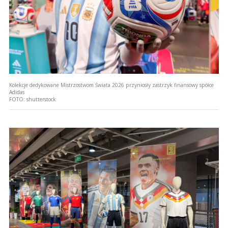
Kolekcje dedykowane Mistrzostwom Świata 2026 przyniosły zastrzyk finansowy spółce
Adidas
FOTO:
shutterstock