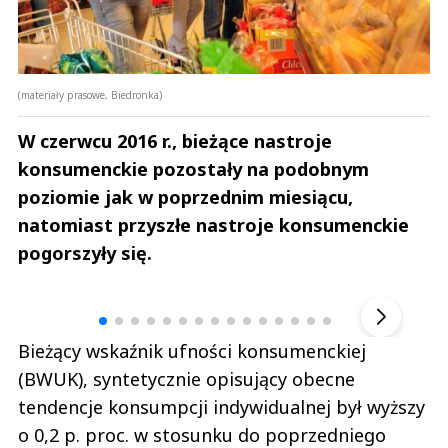
(materiały prasowe, Biedronka)
W czerwcu 2016 r., bieżące nastroje
konsumenckie pozostały na podobnym
poziomie jak w poprzednim miesiącu,
natomiast przyszłe nastroje konsumenckie
pogorszyły się.
Andrzej i Marta Sterniccy
Marta i 
▶
Bieżący wskaźnik ufności konsumenckiej
(BWUK), syntetycznie opisujący obecne
tendencje konsumpcji indywidualnej był wyższy
o 0,2 p. proc. w stosunku do poprzedniego