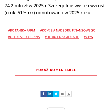
74,2 mln zł w 2025 r. Szczególnie wysoki wzrost
(o ok. 51% r/r) odnotowano w 2025 roku.
#BOTANIKA FARM
#KOMISJA NADZORU FINANSOWEGO
#OFERTA PUBLICZNA
#DEBIUT NA GIEŁDZIE
#GPW
POKAŻ KOMENTARZE
Komentarze (
0
)
Nie znaleziono komentarzy
Zostaw swoje komentarze
Imię (Wymagane)