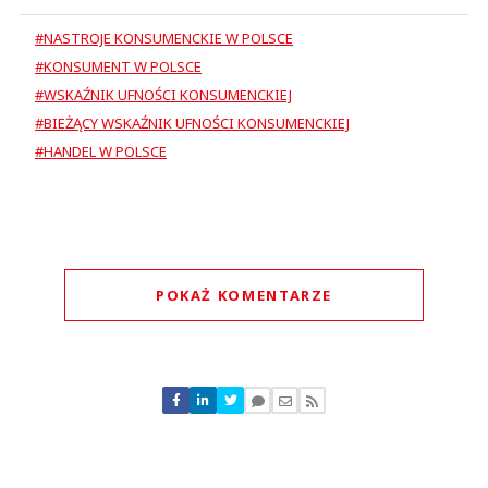
#NASTROJE KONSUMENCKIE W POLSCE
#KONSUMENT W POLSCE
#WSKAŹNIK UFNOŚCI KONSUMENCKIEJ
#BIEŻĄCY WSKAŹNIK UFNOŚCI KONSUMENCKIEJ
#HANDEL W POLSCE
POKAŻ KOMENTARZE
Komentarze (
0
)
Nie znaleziono komentarzy
Zostaw swoje komentarze
Imię (Wymagane)