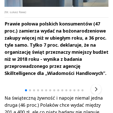
(fot. Łukasz Rawa)
Prawie połowa polskich konsumentów (47
proc.) zamierza wydać na bożonarodzeniowe
zakupy więcej niż w ubiegłym roku, a 36 proc.
tyle samo. Tylko 7 proc. deklaruje, że na
organizację świąt przeznaczy mniejszy budżet
niż w 2018 roku - wynika z badania
przeprowadzonego przez agencję
Skilltelligence dla „Wiadomości Handlowych”.
Andrzej i Marta Sterniccy
Marta i 
▶
Na świąteczną żywność i napoje niemal jedna
druga (46 proc.) Polaków chce wydać między
201 a 400 zł, ale co piąty badany nie planuje