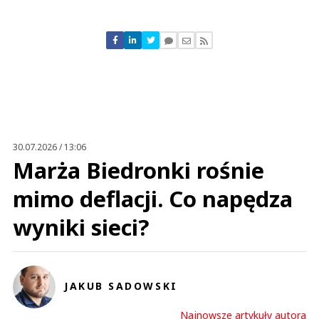
Komentarze (
0
)
Nie znaleziono komentarzy
Zostaw swoje komentarze
Imię (Wymagane)
Anuluj
Prześlij komentarz
30.07.2026 / 13:06
Marża Biedronki rośnie
mimo deflacji. Co napędza
wyniki sieci?
JAKUB SADOWSKI
Najnowsze artykuły autora