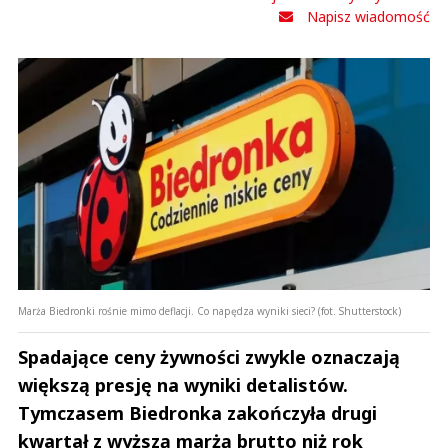
Napisz wiadomość
Marża Biedronki rośnie mimo deflacji. Co napędza wyniki sieci? (fot. Shutterstock)
Spadające ceny żywności zwykle oznaczają
większą presję na wyniki detalistów.
Tymczasem Biedronka zakończyła drugi
kwartał z wyższą marżą brutto niż rok