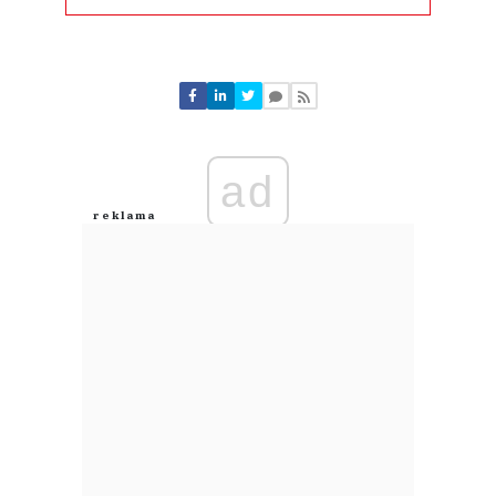
Komentarze (
0
)
Nie znaleziono komentarzy
Zostaw swoje komentarze
Imię (Wymagane)
ad
Anuluj
Prześlij komentarz