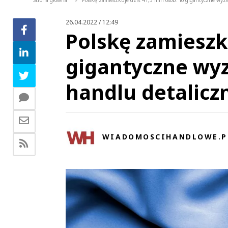
Strona główna
Polskę zamieszkuje dziś 41,5 mln osób. To gigantyczne wyz
>
26.04.2022 / 12:49
Polskę zamieszku
gigantyczne wyz
handlu detalicz
WIADOMOSCIHANDLOWE.P