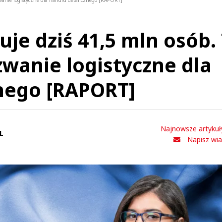
wanie logistyczne dla handlu detalicznego [RAPORT]
je dziś 41,5 mln osób.
wanie logistyczne dla
nego [RAPORT]
Najnowsze artykuł
L
Napisz wi