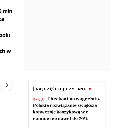
5 mln
ka
olii
ych w
ek
Szefem być Sezon 2
Marcin Przybysz
▶
▶
NAJCZĘŚCIEJ CZYTANE
Checkout na wagę złota.
07.08.
Polskie rozwiązanie zwiększa
konwersję koszykową w e-
commerce nawet do 70%