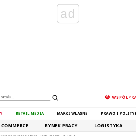
ad
WSPÓŁPR
ZY
RETAIL MEDIA
MARKI WŁASNE
PRAWO I POLITY
-COMMERCE
RYNEK PRACY
LOGISTYKA