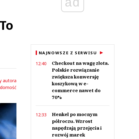
ad
 To
NAJNOWSZE Z SERWISU
Checkout na wagę złota.
12:40
Polskie rozwiązanie
zwiększa konwersję
y autora
koszykową w e-
adomość
commerce nawet do
70%
Henkel po mocnym
12:33
półroczu. Wzrost
napędzają przejęcia i
rozwój marek