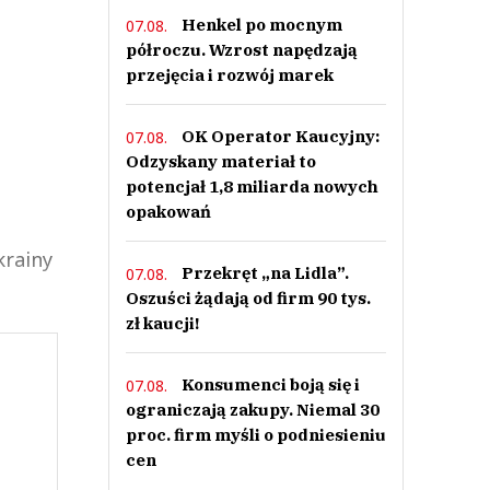
Henkel po mocnym
07.08.
półroczu. Wzrost napędzają
przejęcia i rozwój marek
OK Operator Kaucyjny:
07.08.
Odzyskany materiał to
potencjał 1,8 miliarda nowych
opakowań
krainy
Przekręt „na Lidla”.
07.08.
Oszuści żądają od firm 90 tys.
zł kaucji!
Konsumenci boją się i
07.08.
ograniczają zakupy. Niemal 30
proc. firm myśli o podniesieniu
cen