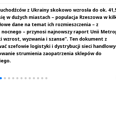
 uchodźców z Ukrainy skokowo wzrosła do ok. 41,
się w dużych miastach – populacja Rzeszowa w kil
ółowe dane na temat ich rozmieszczenia – z
 nocnego – przynosi najnowszy raport Unii Metrop
ki wzrost, wyzwania i szanse”. Ten dokument z
ć szefowie logistyki i dystrybucji sieci handlow
owanie strumienia zaopatrzenia sklepów do
iego.
drzej
Michał Stężalski
FineDiningWe
▶
▶