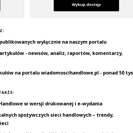
Wykup dostęp
Z:
 publikowanych wyłącznie na naszym portalu
artykułów - newsów, analiz, raportów, komentarzy,
kułów na portalu wiadomoscihandlowe.pl - ponad 50 tys
TAKŻE:
andlowe w wersji drukowanej i e-wydania
okalnych spożywczych sieci handlowych – trendy,
ieci