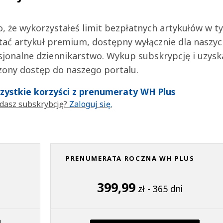
 to, że wykorzystałeś limit bezpłatnych artykułów w t
tać artykuł premium, dostępny wyłącznie dla naszy
jonalne dziennikarstwo. Wykup subskrypcję i uzysk
zony dostęp do naszego portalu.
wszystkie korzyści z prenumeraty WH Plus
dasz subskrybcję?
Zaloguj się.
PRENUMERATA ROCZNA WH PLUS
399,99
zł - 365 dni