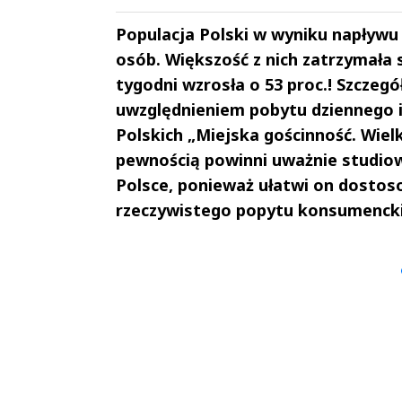
Populacja Polski w wyniku napływu
osób. Większość z nich zatrzymała 
tygodni wzrosła o 53 proc.! Szczeg
uwzględnieniem pobytu dziennego i
Polskich „Miejska gościnność. Wiel
pewnością powinni uważnie studiowa
Polsce, ponieważ ułatwi on dostos
rzeczywistego popytu konsumenck
Andrzej i Marta
Marta i An
Sterniccy
Sterniccy
▶
▶