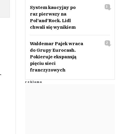
System kaucyjny po
3
raz pierwszy na
Pol‘and‘Rock. Lidl
chwali się wynikiem
Waldemar Pajek wraca
2
do Grupy Eurocash.
Pokieruje ekspansją
pięciu sieci
franczyzowych
.