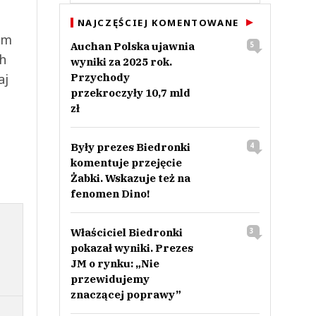
NAJCZĘŚCIEJ KOMENTOWANE
ym
Auchan Polska ujawnia
5
ch
wyniki za 2025 rok.
aj
Przychody
przekroczyły 10,7 mld
zł
Były prezes Biedronki
4
komentuje przejęcie
Żabki. Wskazuje też na
fenomen Dino!
Właściciel Biedronki
3
pokazał wyniki. Prezes
JM o rynku: „Nie
przewidujemy
znaczącej poprawy”