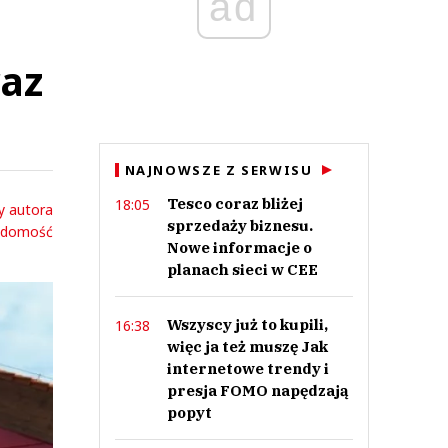
ad
raz
NAJNOWSZE Z SERWISU
Tesco coraz bliżej
18:05
y autora
sprzedaży biznesu.
adomość
Nowe informacje o
planach sieci w CEE
Wszyscy już to kupili,
16:38
więc ja też muszę Jak
internetowe trendy i
presja FOMO napędzają
popyt