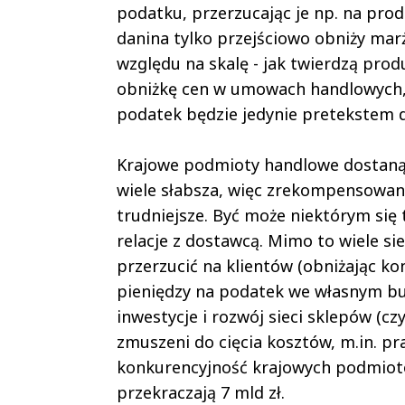
podatku, przerzucając je np. na pro
danina tylko przejściowo obniży marż
względu na skalę - jak twierdzą prod
obniżkę cen w umowach handlowych, c
podatek będzie jedynie pretekstem do
Krajowe podmioty handlowe dostaną po
wiele słabsza, więc zrekompensowa
trudniejsze. Być może niektórym się
relacje z dostawcą. Mimo to wiele si
przerzucić na klientów (obniżając ko
pieniędzy na podatek we własnym bud
inwestycje i rozwój sieci sklepów (cz
zmuszeni do cięcia kosztów, m.in. pr
konkurencyjność krajowych podmiotó
przekraczają 7 mld zł.