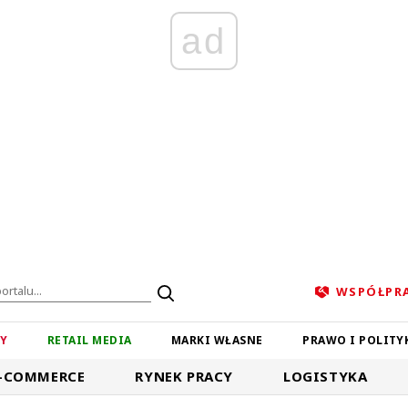
ad
WSPÓŁPR
ZY
RETAIL MEDIA
MARKI WŁASNE
PRAWO I POLITY
-COMMERCE
RYNEK PRACY
LOGISTYKA