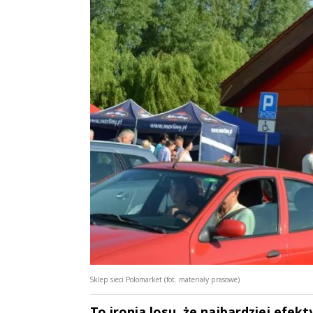
Sklep sieci Polomarket (fot. materiały prasowe)
To ironia losu, że najbardziej efek