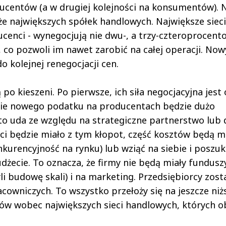
ducentów (a w drugiej kolejności na konsumentów).
e największych spółek handlowych. Największe sieci
ucenci - wynegocjują nie dwu-, a trzy-czteroprocent
o pozwoli im nawet zarobić na całej operacji. Now
 kolejnej renegocjacji cen.
 kieszeni. Po pierwsze, ich siła negocjacyjna jest 
nie nowego podatku na producentach będzie dużo
 to uda ze względu na strategiczne partnerstwo lub
eci będzie miało z tym kłopot, część kosztów będą m
nkurencyjność na rynku) lub wziąć na siebie i poszu
żecie. To oznacza, że firmy nie będą miały fundusz
yli budowę skali) i na marketing. Przedsiębiorcy zos
acowniczych. To wszystko przełoży się na jeszcze niż
w wobec największych sieci handlowych, których o