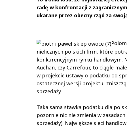
radę w konfrontacji z zagraniczny
ukarane przez obecny rząd za swoją
Andrzej i Marta
Marta i An
Sterniccy
Sterniccy
▶
▶
Poloma
nielicznych polskich firm, które pot
konkurencyjnym rynku handlowym. Nies
Auchan, czy Carrefour, to ciągle mał
w projekcie ustawy o podatku od sprz
ostatecznej wersji projektu, zniszczą
sprzedaży.
Taka sama stawka podatku dla polski
pozornie nic nie zmienia w zasadach 
sprzedaży). Największe sieci handl