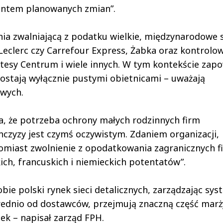
jentem planowanych zmian”.
a zwalniającą z podatku wielkie, międzynarodowe s
 Leclerc czy Carrefour Express, Żabka oraz kontrolo
katesy Centrum i wiele innych. W tym kontekście zap
ozostają wyłącznie pustymi obietnicami – uważają
owych.
, że potrzeba ochrony małych rodzinnych firm
czyzy jest czymś oczywistym. Zdaniem organizacji,
tomiast zwolnienie z opodatkowania zagranicznych f
ch, francuskich i niemieckich potentatów”.
bie polski rynek sieci detalicznych, zarządzając sy
rednio od dostawców, przejmują znaczną część marży
ek – napisał zarząd FPH.