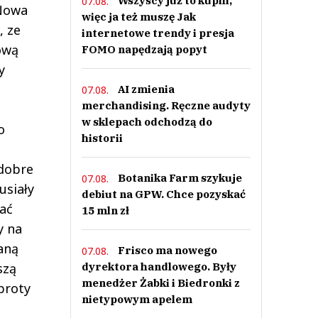
Wszyscy już to kupili,
07.08.
 Nowa
więc ja też muszę Jak
, ze
internetowe trendy i presja
ową
FOMO napędzają popyt
y
AI zmienia
07.08.
merchandising. Ręczne audyty
w sklepach odchodzą do
o
historii
 dobre
Botanika Farm szykuje
07.08.
usiały
debiut na GPW. Chce pozyskać
kać
15 mln zł
y na
taną
Frisco ma nowego
07.08.
dyrektora handlowego. Były
szą
menedżer Żabki i Biedronki z
broty
nietypowym apelem