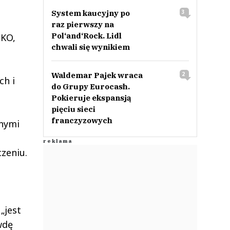
System kaucyjny po
3
raz pierwszy na
Pol‘and‘Rock. Lidl
EKO,
chwali się wynikiem
Waldemar Pajek wraca
2
ch i
do Grupy Eurocash.
Pokieruje ekspansją
pięciu sieci
franczyzowych
anymi
czeniu.
„jest
wdę