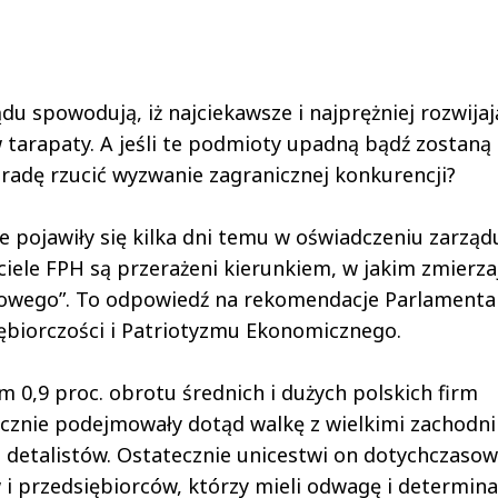
ądu spowodują, iż najciekawsze i najprężniej rozwija
 tarapaty. A jeśli te podmioty upadną bądź zostaną
 radę rzucić wyzwanie zagranicznej konkurencji?
pojawiły się kilka dni temu w oświadczeniu zarząd
iele FPH są przerażeni kierunkiem, w jakim zmierza
lowego”. To odpowiedź na rekomendacje Parlament
ębiorczości i Patriotyzmu Ekonomicznego.
0,9 proc. obrotu średnich i dużych polskich firm
ecznie podejmowały dotąd walkę z wielkimi zachodn
ch detalistów. Ostatecznie unicestwi on dotychczaso
i przedsiębiorców, którzy mieli odwagę i determina