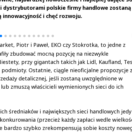
mi dystrybutorami polskie firmy handlowe zostaną
 innowacyjność i chęć rozwoju.
drzej
Michał Stężalski
FineDiningWe
▶
▶
rket, Piotr i Paweł, EKO czy Stokrotka, to jedne z
rafiły zbudować mocną pozycję na niezwykle
tety, przy gigantach takich jak Lidl, Kaufland, Te
e podmioty. Ostatnie, ciągle nieoficjalne propozycje
edaży detalicznej, jeśli zostaną uwzględnione w
 lub zmuszą właścicieli wymienionych sieci do ich
ch średniaków i największych sieci handlowych jedy
konkurowania (przecież każdy zapłaci wedle wielkoś
owe bardzo szybko zrekompensują sobie koszty nowe