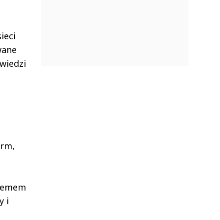
ieci
wane
owiedzi
irm,
stemem
 i