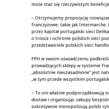
może stać się rzeczywistym benefic
– Otrzymujemy propozycję rozwiązani
franczyzowe, takie jak Intermarche,
przez kapitał portugalski sieci Deli
o trosce i ochronie polskich sieci p
przedstawiciele polskich sieci handl
FPH w swoim oświadczeniu podkreśla
prowadzących sklepy w systemie fran
„absolutnie nieuzasadnione” jest na
„w tym przede wszystkim portugalski
– To oni właśnie podporządkowują so
dostaw i organizując zakupy bezpoś
sukcesywnie monopolizują polski ryn