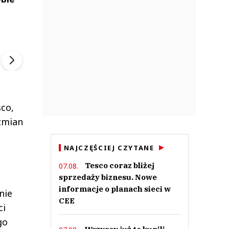
ek
Szefem być Sezon 2
Marcin Przybysz
▶
▶
sco,
 zmian
NAJCZĘŚCIEJ CZYTANE
Tesco coraz bliżej
07.08.
sprzedaży biznesu. Nowe
informacje o planach sieci w
nie
CEE
ci
go