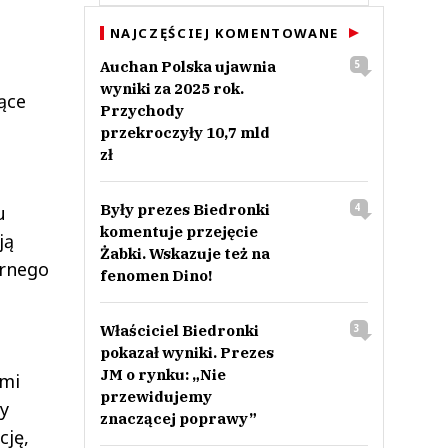
NAJCZĘŚCIEJ KOMENTOWANE
Auchan Polska ujawnia
5
wyniki za 2025 rok.
jące
Przychody
przekroczyły 10,7 mld
zł
Były prezes Biedronki
4
u
komentuje przejęcie
ją
Żabki. Wskazuje też na
arnego
fenomen Dino!
Właściciel Biedronki
3
pokazał wyniki. Prezes
JM o rynku: „Nie
imi
przewidujemy
wy
znaczącej poprawy”
cję,