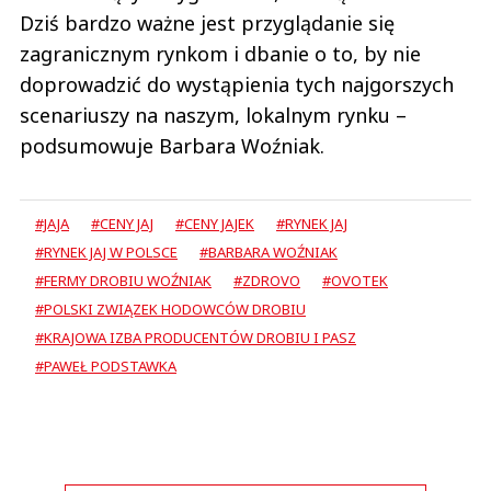
Dziś bardzo ważne jest przyglądanie się
zagranicznym rynkom i dbanie o to, by nie
doprowadzić do wystąpienia tych najgorszych
scenariuszy na naszym, lokalnym rynku –
podsumowuje Barbara Woźniak.
#JAJA
#CENY JAJ
#CENY JAJEK
#RYNEK JAJ
#RYNEK JAJ W POLSCE
#BARBARA WOŹNIAK
#FERMY DROBIU WOŹNIAK
#ZDROVO
#OVOTEK
#POLSKI ZWIĄZEK HODOWCÓW DROBIU
#KRAJOWA IZBA PRODUCENTÓW DROBIU I PASZ
#PAWEŁ PODSTAWKA