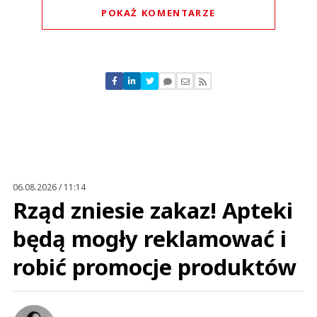
POKAŻ KOMENTARZE
Komentarze (
1
)
Nickt
27.01.2023 / 20:32
This comment was minimized by the moderator on the site
06.08.2026 / 11:14
Ta "grypa" była zaplanowana. Po prostu wyniszczanie gospodarki
Rząd zniesie zakaz! Apteki
jajecznej i generowanie drożyzny. I tak rozwalą wszystko po kolei aż się co
niektórzy nogami nakryją. Jeśli ludzie nie zaczną się stawiać i to ostro to
będzie coraz gorzej. Bez...
będą mogły reklamować i
Ta "grypa" była zaplanowana. Po prostu wyniszczanie gospodarki
jajecznej i generowanie drożyzny. I tak rozwalą wszystko po kolei aż się co
robić promocje produktów
niektórzy nogami nakryją. Jeśli ludzie nie zaczną się stawiać i to ostro to
będzie coraz gorzej. Bez kitu, za chwilę taniej będzie 3 kury kupić i trzymać
na balkonach niż kupować jajka. A smaku i zapachu te fermowe nie mają
absolutnie żadnego już. Toż to 20gr nie jest warte nawet. I kiedy wreszcie
ktoś się weźmie za oszustwa w opakowaniach z jajami? W paczce M
większość to są S-ki, często dziwnym trafem też jedno jajko jest jakieś