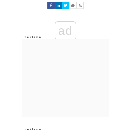
Nie znaleziono komentarzy
Zostaw swoje komentarze
Imię (Wymagane)
ad
Anuluj
Prześlij komentarz