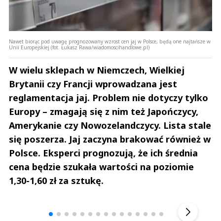
Nawet biorąc pod uwagę prognozowany wzrost cen jaj w Polsce, będą one najtańsze w
Unii Europejskiej (fot. Łukasz Rawa/wiadomoscihandlowe.pl)
W wielu sklepach w Niemczech, Wielkiej
Brytanii czy Francji wprowadzana jest
reglamentacja jaj. Problem nie dotyczy tylko
Europy – zmagają się z nim też Japończycy,
Amerykanie czy Nowozelandczycy. Lista stale
się poszerza. Jaj zaczyna brakować również w
Polsce. Eksperci prognozują, że ich średnia
cena będzie szukała wartości na poziomie
1,30-1,60 zł za sztukę.
Andrzej i Marta Sterniccy
Marta i 
▶