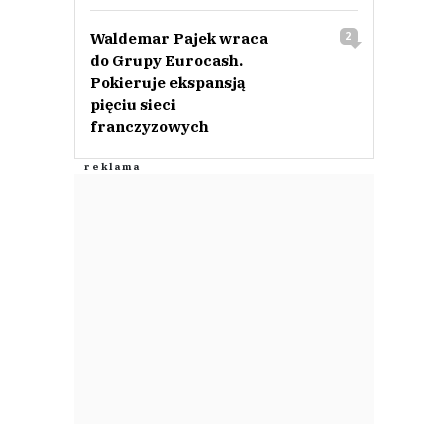
Waldemar Pajek wraca
2
do Grupy Eurocash.
Pokieruje ekspansją
pięciu sieci
franczyzowych