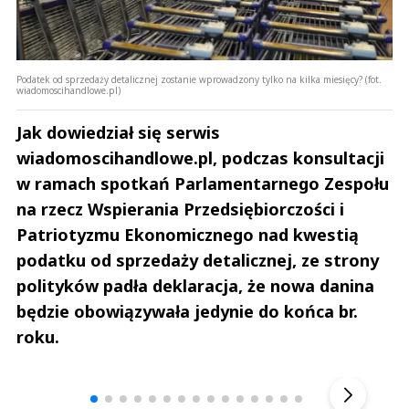
Podatek od sprzedaży detalicznej zostanie wprowadzony tylko na kilka miesięcy? (fot.
wiadomoscihandlowe.pl)
Jak dowiedział się serwis
wiadomoscihandlowe.pl, podczas konsultacji
w ramach spotkań Parlamentarnego Zespołu
na rzecz Wspierania Przedsiębiorczości i
Patriotyzmu Ekonomicznego nad kwestią
podatku od sprzedaży detalicznej, ze strony
polityków padła deklaracja, że nowa danina
będzie obowiązywała jedynie do końca br.
roku.
Andrzej i Marta Sterniccy
Marta i 
▶