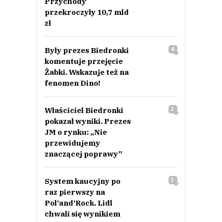
Przychody
przekroczyły 10,7 mld
zł
Były prezes Biedronki
4
komentuje przejęcie
Żabki. Wskazuje też na
fenomen Dino!
Właściciel Biedronki
3
pokazał wyniki. Prezes
JM o rynku: „Nie
przewidujemy
znaczącej poprawy”
System kaucyjny po
3
raz pierwszy na
Pol‘and‘Rock. Lidl
chwali się wynikiem