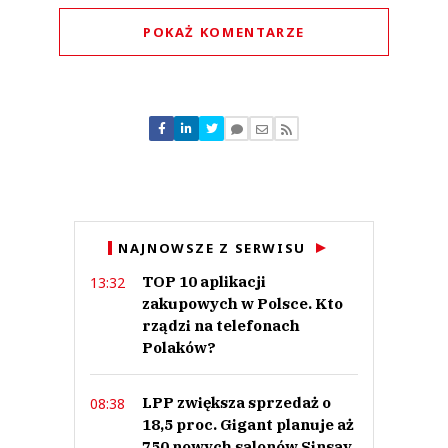
POKAŻ KOMENTARZE
Komentarze (
0
)
Nie znaleziono komentarzy
Zostaw swoje komentarze
Imię (Wymagane)
Anuluj
NAJNOWSZE Z SERWISU
Prześlij komentarz
TOP 10 aplikacji
13:32
zakupowych w Polsce. Kto
rządzi na telefonach
Polaków?
LPP zwiększa sprzedaż o
08:38
18,5 proc. Gigant planuje aż
750 nowych salonów Sinsay