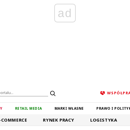
ad
WSPÓŁPR
ZY
RETAIL MEDIA
MARKI WŁASNE
PRAWO I POLITY
-COMMERCE
RYNEK PRACY
LOGISTYKA