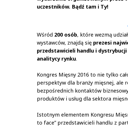
uczestników. Bądź tam i Ty!
Andrzej i Marta
Marta i An
Sterniccy
Sterniccy
▶
▶
Wśród
200 osób
, które wezmą udział
wystawców, znajdą się
prezesi najw
przedstawicieli handlu i dystrybucji
analitycy rynku
.
Kongres Mięsny 2016 to nie tylko ca
perspektyw dla branży mięsnej, ale 
bezpośrednich kontaktów biznesowy
produktów i usług dla sektora mięsn
Istotnym elementem Kongresu Mięsne
to face” przedstawicieli handlu z p