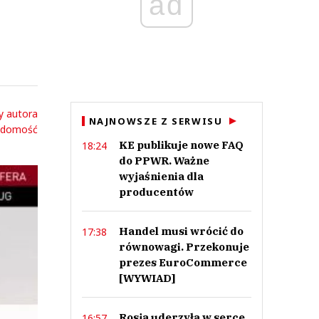
ad
y autora
NAJNOWSZE Z SERWISU
adomość
KE publikuje nowe FAQ
18:24
do PPWR. Ważne
wyjaśnienia dla
producentów
Handel musi wrócić do
17:38
równowagi. Przekonuje
prezes EuroCommerce
[WYWIAD]
Rosja uderzyła w serce
16:57