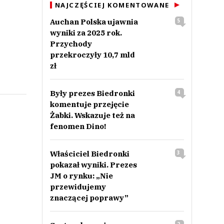
NAJCZĘŚCIEJ KOMENTOWANE
Auchan Polska ujawnia
5
wyniki za 2025 rok.
Przychody
przekroczyły 10,7 mld
zł
Były prezes Biedronki
4
komentuje przejęcie
Żabki. Wskazuje też na
fenomen Dino!
Właściciel Biedronki
3
pokazał wyniki. Prezes
JM o rynku: „Nie
przewidujemy
znaczącej poprawy”