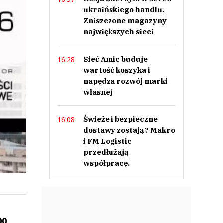
ukraińskiego handlu.
Zniszczone magazyny
największych sieci
Sieć Amic buduje
16:28
wartość koszyka i
napędza rozwój marki
własnej
Świeże i bezpieczne
16:08
dostawy zostają? Makro
i FM Logistic
przedłużają
współpracę.
00