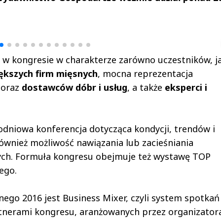
drzej
Michał Stężalski
FineDiningWe
▶
▶
 w kongresie w charakterze zarówno uczestników, ja
iększych firm mięsnych
, mocna reprezentacja
oraz
dostawców dóbr i usług
, a także
eksperci i
łodniowa konferencja dotycząca kondycji, trendów i
również możliwość nawiązania lub zacieśniania
ch. Formuła kongresu obejmuje też wystawę TOP
ego.
go 2016 jest Business Mixer, czyli system spotkań
artnerami kongresu, aranżowanych przez organizator