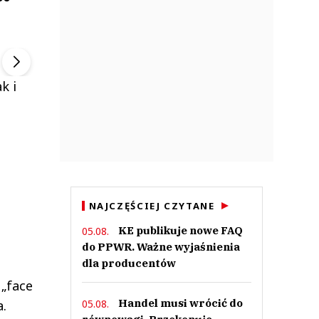
ek
Szefem być Sezon 2
Marcin Przybysz
▶
▶
k i
NAJCZĘŚCIEJ CZYTANE
KE publikuje nowe FAQ
05.08.
do PPWR. Ważne wyjaśnienia
dla producentów
 „face
Handel musi wrócić do
05.08.
a.