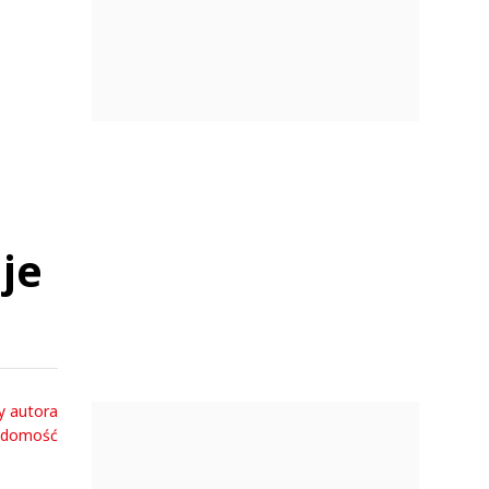
je
y autora
adomość