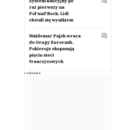
System kaucyjny po
2
raz pierwszy na
Pol‘and‘Rock. Lidl
chwali się wynikiem
Waldemar Pajek wraca
2
do Grupy Eurocash.
Pokieruje ekspansją
pięciu sieci
franczyzowych