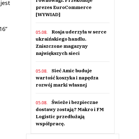
równowagi. Przekonuje
jest
prezes EuroCommerce
[WYWIAD]
16”
Rosja uderzyła w serce
05.08.
ukraińskiego handlu.
Zniszczone magazyny
największych sieci
Sieć Amic buduje
05.08.
wartość koszyka i napędza
rozwój marki własnej
Świeże i bezpieczne
05.08.
dostawy zostają? Makro i FM
Logistic przedłużają
współpracę.