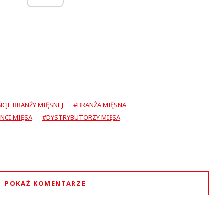
CJE BRANŻY MIĘSNEJ
#BRANŻA MIĘSNA
NCI MIĘSA
#DYSTRYBUTORZY MIĘSA
POKAŻ KOMENTARZE
Komentarze (
0
)